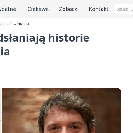
ydatne
Ciekawe
Zobacz
Kontakt
dne do opowiedzenia
dsłaniają historie
ia