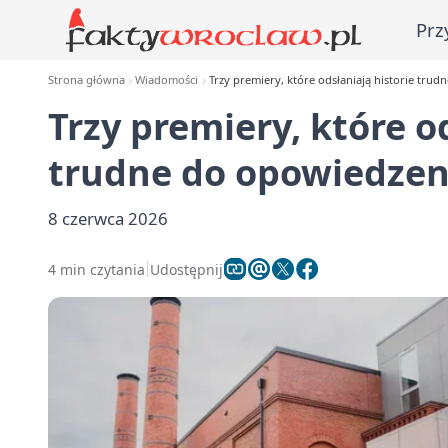
Prz
Strona główna
Wiadomości
Trzy premiery, które odsłaniają historie tru
Trzy premiery, które o
trudne do opowiedzen
8 czerwca 2026
4 min czytania
Udostępnij