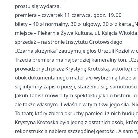
prostu się wydarza.
premiera – czwartek 11 czerwca, godz. 19.00
bilety – 40 zł normalny, 30 zł ulgowy, 20 zł z kartą 
miejsce – Piekarnia Żywa Kultura, ul. Księcia Witolda
sprzedaż – na stronie Instytutu Grotowskiego
„Czarna skrzynka” zatrzymuje głos Urszuli Kozioł w 
Trzecia premiera ma najbardziej kameralny ton. „Cz
prowadzonych przez Krystynę Krotoską, aktorkę i prz
obok dokumentalnego materiału wybrzmią także arch
się intymny zapis o poezji, starzeniu się, samotności
Jakub Tabisz mówi o tym spektaklu jako o historii „o
ale także własnym. I właśnie w tym tkwi jego siła. Ni
To teatr, który zbiera okruchy pamięci i z nich budu
Krystyna Krotoska była jedną z ostatnich osób, które
rekonstrukcja nabiera szczególnej gęstości. A sam ty