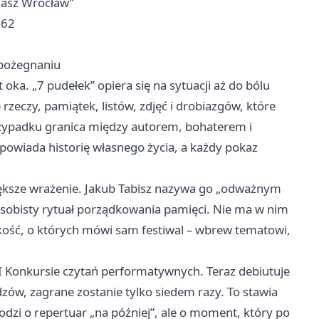
„Nasz Wrocław”
 62
 pożegnaniu
 oka. „7 pudełek” opiera się na sytuacji aż do bólu
rzeczy, pamiątek, listów, zdjęć i drobiazgów, które
rzypadku granica między autorem, bohaterem i
owiada historię własnego życia, a każdy pokaz
jwiększe wrażenie. Jakub Tabisz nazywa go „odważnym
 osobisty rytuał porządkowania pamięci. Nie ma w nim
ekkość, o których mówi sam festiwal – wbrew tematowi,
I Konkursie czytań performatywnych. Teraz debiutuje
zów, zagrane zostanie tylko siedem razy. To stawia
odzi o repertuar „na później”, ale o moment, który po