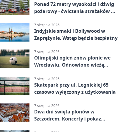
Ponad 72 metry wysokości i dźwig
pożarowy - ćwiczenia strażaków we
Wrocławiu
7 sierpnia 2026
Indyjskie smaki i Bollywood w
Zaprężynie. Wstęp będzie bezpłatny
7 sierpnia 2026
Olimpijski ogień znów płonie we
Wrocławiu. Odnowiono wieżę
stadionu
7 sierpnia 2026
Skatepark przy ul. Legnickiej 65
czasowo wyłączony z użytkowania
7 sierpnia 2026
Dwa dni święta plonów w
Szczodrem. Koncerty i pokaz
dronów