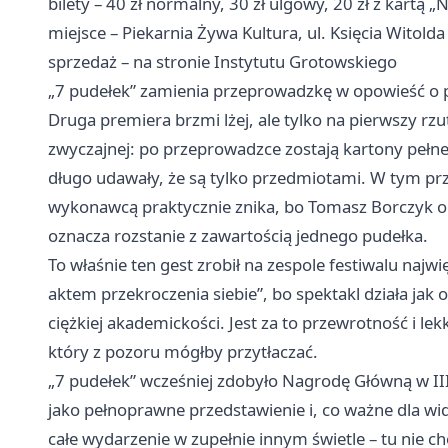
bilety – 40 zł normalny, 30 zł ulgowy, 20 zł z kartą 
miejsce – Piekarnia Żywa Kultura, ul. Księcia Witolda
sprzedaż – na stronie Instytutu Grotowskiego
„7 pudełek” zamienia przeprowadzkę w opowieść o
Druga premiera brzmi lżej, ale tylko na pierwszy rzut
zwyczajnej: po przeprowadzce zostają kartony pełne 
długo udawały, że są tylko przedmiotami. W tym p
wykonawcą praktycznie znika, bo Tomasz Borczyk op
oznacza rozstanie z zawartością jednego pudełka.
To właśnie ten gest zrobił na zespole festiwalu na
aktem przekroczenia siebie”, bo spektakl działa jak
ciężkiej akademickości. Jest za to przewrotność i l
który z pozoru mógłby przytłaczać.
„7 pudełek” wcześniej zdobyło Nagrodę Główną w II
jako pełnoprawne przedstawienie i, co ważne dla wid
całe wydarzenie w zupełnie innym świetle – tu nie ch