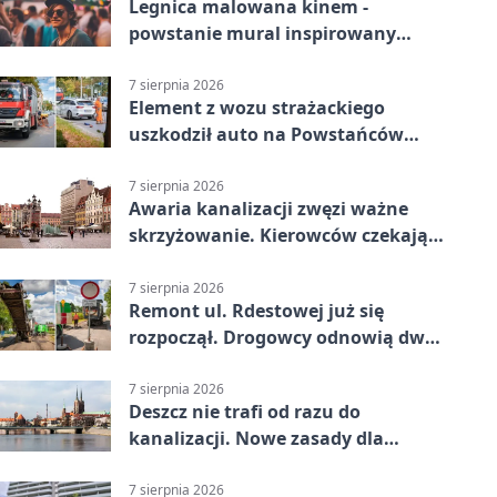
Legnica malowana kinem -
powstanie mural inspirowany
„Małą Moskwą”
7 sierpnia 2026
Element z wozu strażackiego
uszkodził auto na Powstańców
Śląskich
7 sierpnia 2026
Awaria kanalizacji zwęzi ważne
skrzyżowanie. Kierowców czekają
zmiany
7 sierpnia 2026
Remont ul. Rdestowej już się
rozpoczął. Drogowcy odnowią dwa
odcinki
7 sierpnia 2026
Deszcz nie trafi od razu do
kanalizacji. Nowe zasady dla
inwestycji
7 sierpnia 2026