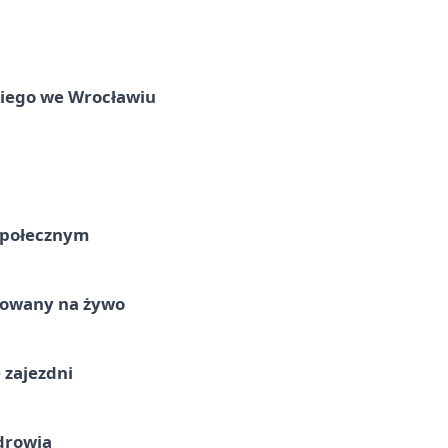
skiego we Wrocławiu
Społecznym
izowany na żywo
 zajezdni
drowia