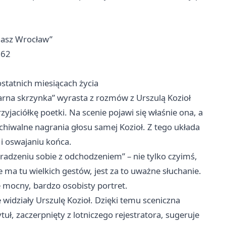
„Nasz Wrocław”
 62
ostatnich miesiącach życia
arna skrzynka” wyrasta z rozmów z Urszulą Kozioł
yjaciółkę poetki. Na scenie pojawi się właśnie ona, a
iwalne nagrania głosu samej Kozioł. Z tego układa
 i oswajaniu końca.
 radzeniu sobie z odchodzeniem” – nie tylko czyimś,
e ma tu wielkich gestów, jest za to uważne słuchanie.
je mocny, bardzo osobisty portret.
 widziały Urszulę Kozioł. Dzięki temu sceniczna
tuł, zaczerpnięty z lotniczego rejestratora, sugeruje