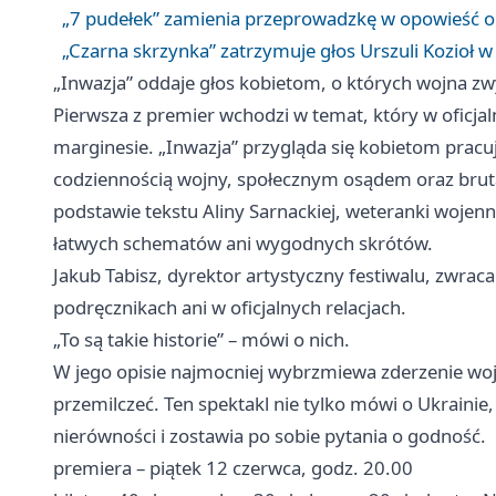
„7 pudełek” zamienia przeprowadzkę w opowieść 
„Czarna skrzynka” zatrzymuje głos Urszuli Kozioł w
„Inwazja” oddaje głos kobietom, o których wojna zw
Pierwsza z premier wchodzi w temat, który w oficjal
marginesie. „Inwazja” przygląda się kobietom pracują
codziennością wojny, społecznym osądem oraz brut
podstawie tekstu Aliny Sarnackiej, weteranki wojenne
łatwych schematów ani wygodnych skrótów.
Jakub Tabisz, dyrektor artystyczny festiwalu, zwrac
podręcznikach ani w oficjalnych relacjach.
„To są takie historie” – mówi o nich.
W jego opisie najmocniej wybrzmiewa zderzenie woje
przemilczeć. Ten spektakl nie tylko mówi o Ukrainie, 
nierówności i zostawia po sobie pytania o godność.
premiera – piątek 12 czerwca, godz. 20.00