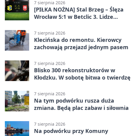
7 sierpnia 2026
[PIŁKA NOŻNA] Stal Brzeg – Ślęza
Wrocław 5:1 w Betclic 3. Lidze
Grupa 3 (Grupa III) – wysoka
porażka wrocławian
7 sierpnia 2026
Klecińska do remontu. Kierowcy
zachowają przejazd jednym pasem
7 sierpnia 2026
Blisko 300 rekonstruktorów w
Kłodzku. W sobotę bitwa o twierdzę
7 sierpnia 2026
Na tym podwórku rusza duża
zmiana. Będą plac zabaw i siłownia
7 sierpnia 2026
Na podwórku przy Komuny