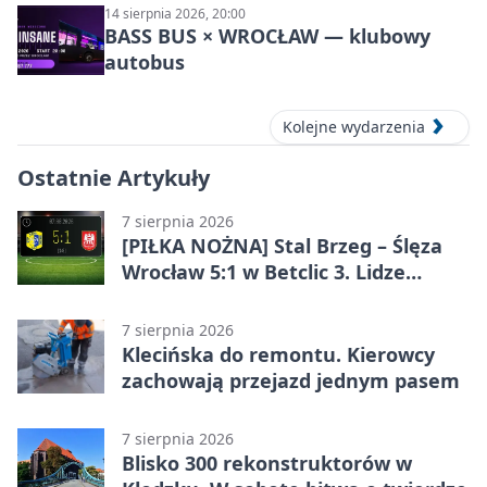
14 sierpnia 2026, 20:00
BASS BUS × WROCŁAW — klubowy
autobus
Kolejne wydarzenia
Ostatnie Artykuły
7 sierpnia 2026
[PIŁKA NOŻNA] Stal Brzeg – Ślęza
Wrocław 5:1 w Betclic 3. Lidze
Grupa 3 (Grupa III) – wysoka
porażka wrocławian
7 sierpnia 2026
Klecińska do remontu. Kierowcy
zachowają przejazd jednym pasem
7 sierpnia 2026
Blisko 300 rekonstruktorów w