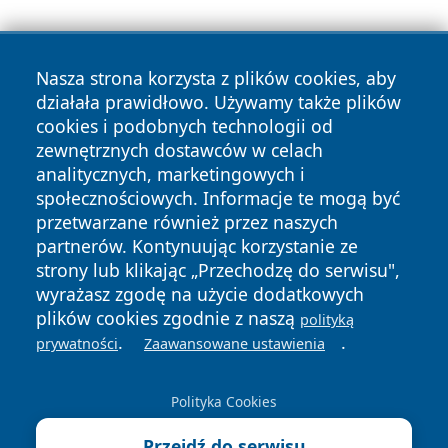
Nasza strona korzysta z plików cookies, aby
działała prawidłowo. Używamy także plików
cookies i podobnych technologii od
zewnętrznych dostawców w celach
Copyright © 2026 faktywroclaw.pl Wszystkie prawa
analitycznych, marketingowych i
zastrzeżone.
społecznościowych. Informacje te mogą być
przetwarzane również przez naszych
partnerów. Kontynuując korzystanie ze
Polityka
Polityka
News
Autorzy
strony lub klikając „Przechodzę do serwisu",
Prywatności
Cookies
wyrażasz zgodę na użycie dodatkowych
plików cookies zgodnie z naszą
polityką
.
.
prywatności
Zaawansowane ustawienia
Polityka Cookies
Przejdź do serwisu