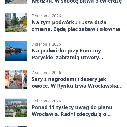
Kłodzku. W sobotę bitwa o twierdzę
7 sierpnia 2026
Na tym podwórku rusza duża
zmiana. Będą plac zabaw i siłownia
7 sierpnia 2026
Na podwórku przy Komuny
Paryskiej zabrzmią utwory
Powstania Warszawskiego
7 sierpnia 2026
Sery z nagrodami i desery jak
owoce. W Rynku trwa Wrocławska
Feta
7 sierpnia 2026
Ponad 11 tysięcy uwag do planu
Wrocławia. Radni zdecydują o
dalszym losie dokumentu