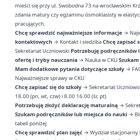
mieści się przy ul. Swobodna 73 na wrocławskim Kr
zdania matury czy egzaminu ósmoklasisty w elast
pracujących.
Chcę sprawdzić najważniejsze informacje
→
Naj
kontaktowych
→
Kontakt i siedziba
Chcę zapisać s
Sekretariat Uczniowski
Potrzebuję podręczników l
ofertę i tryby nauczania
→
Nauka w CKU
Szukam 
Mam dodatkowe pytania dotyczące szkoły
→
FA
Najważniejsze sprawy w CKU
Chcę zapisać się do szkoły
→ Sekretariat Uczniowski
18.00 (pn, wt, czw) i 8.00 16.00 (śr, pt)
Potrzebuję złożyć deklarację maturalną
→ Sekreta
Szukam podręczników lub miejsca do nauki
→ Bib
tabeli poniżej
Chcę sprawdzić plan zajęć
→ Wydział stacjonarny 