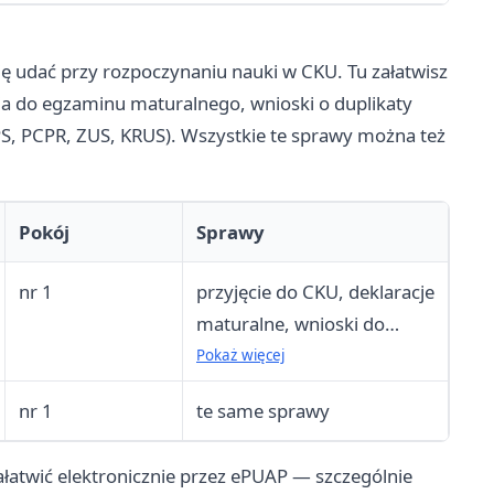
się udać przy rozpoczynaniu nauki w CKU. Tu załatwisz
nia do egzaminu maturalnego, wnioski o duplikaty
S, PCPR, ZUS, KRUS). Wszystkie te sprawy można też
Pokój
Sprawy
nr 1
przyjęcie do CKU, deklaracje
maturalne, wnioski do
dyrektora, duplikaty
Pokaż więcej
legitymacji i świadectw,
nr 1
te same sprawy
zaświadczenia dla instytucji
łatwić elektronicznie przez ePUAP — szczególnie