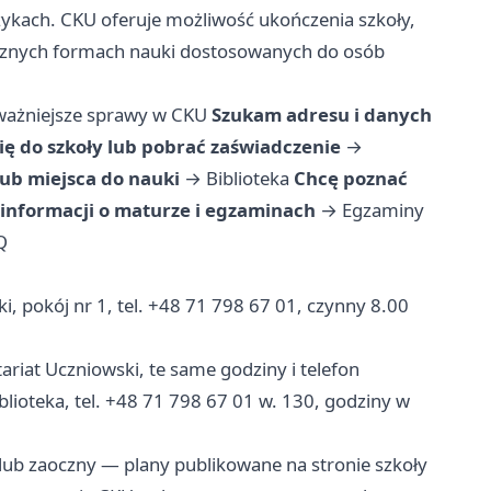
zykach. CKU oferuje możliwość ukończenia szkoły,
ycznych formach nauki dostosowanych do osób
ważniejsze sprawy w CKU
Szukam adresu i danych
ię do szkoły lub pobrać zaświadczenie
→
ub miejsca do nauki
→
Biblioteka
Chcę poznać
informacji o maturze i egzaminach
→
Egzaminy
Q
, pokój nr 1, tel. +48 71 798 67 01, czynny 8.00
riat Uczniowski, te same godziny i telefon
lioteka, tel. +48 71 798 67 01 w. 130, godziny w
lub zaoczny — plany publikowane na stronie szkoły