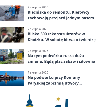
Grupa 3 (Grupa III) – wysoka
porażka wrocławian
7 sierpnia 2026
Klecińska do remontu. Kierowcy
zachowają przejazd jednym pasem
7 sierpnia 2026
Blisko 300 rekonstruktorów w
Kłodzku. W sobotę bitwa o twierdzę
7 sierpnia 2026
Na tym podwórku rusza duża
zmiana. Będą plac zabaw i siłownia
7 sierpnia 2026
Na podwórku przy Komuny
Paryskiej zabrzmią utwory
Powstania Warszawskiego