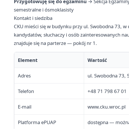
Przygotowuję się do egzaminu
→ Sekcja Egzamin
semestralne i ósmoklasisty
Kontakt i siedziba
CKU mieści się w budynku przy ul. Swobodna 73, w d
kandydatów, słuchaczy i osób zainteresowanych nauk
znajduje się na parterze — pokój nr 1.
Element
Wartość
Adres
ul. Swobodna 73,
Telefon
+48 71 798 67 01
E-mail
www.cku.wroc.pl
Platforma ePUAP
dostępna — można 