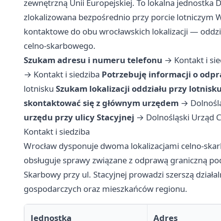
zewnętrzną Unii Europejskiej. To lokalna jednostka
zlokalizowana bezpośrednio przy porcie lotniczym W
kontaktowe do obu wrocławskich lokalizacji — oddzi
celno-skarbowego.
Szukam adresu i numeru telefonu
→
Kontakt i si
→
Kontakt i siedziba
Potrzebuję informacji o odpr
lotnisku
Szukam lokalizacji oddziału przy lotnisk
skontaktować się z głównym urzędem
→
Dolnośl
urzędu przy ulicy Stacyjnej
→
Dolnośląski Urząd 
Kontakt i siedziba
Wrocław dysponuje dwoma lokalizacjami celno-skar
obsługuje sprawy związane z odprawą graniczną pod
Skarbowy przy ul. Stacyjnej prowadzi szerszą dział
gospodarczych oraz mieszkańców regionu.
Jednostka
Adres