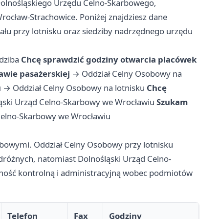
 Dolnośląskiego Urzędu Celno-Skarbowego,
rocław-Strachowice. Poniżej znajdziesz dane
ału przy lotnisku oraz siedziby nadrzędnego urzędu
edziba
Chcę sprawdzić godziny otwarcia placówek
awie pasażerskiej
→
Oddział Celny Osobowy na
u
→
Oddział Celny Osobowy na lotnisku
Chcę
ąski Urząd Celno-Skarbowy we Wrocławiu
Szukam
Celno-Skarbowy we Wrocławiu
bowymi. Oddział Celny Osobowy przy lotnisku
różnych, natomiast Dolnośląski Urząd Celno-
alność kontrolną i administracyjną wobec podmiotów
Telefon
Fax
Godziny