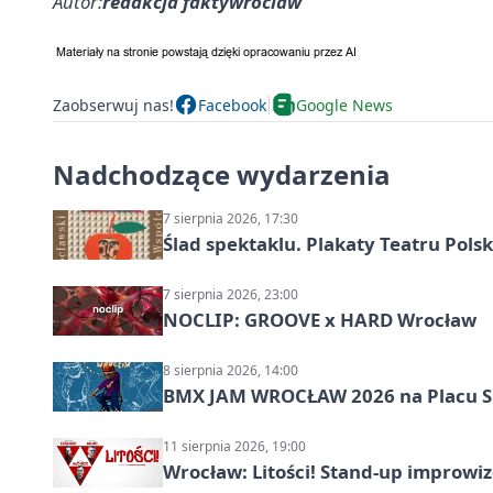
Autor:
redakcja faktywroclaw
Zaobserwuj nas!
Facebook
Google News
Nadchodzące wydarzenia
7 sierpnia 2026, 17:30
Ślad spektaklu. Plakaty Teatru Pol
7 sierpnia 2026, 23:00
NOCLIP: GROOVE x HARD Wrocław
8 sierpnia 2026, 14:00
BMX JAM WROCŁAW 2026 na Placu 
11 sierpnia 2026, 19:00
Wrocław: Litości! Stand-up improw