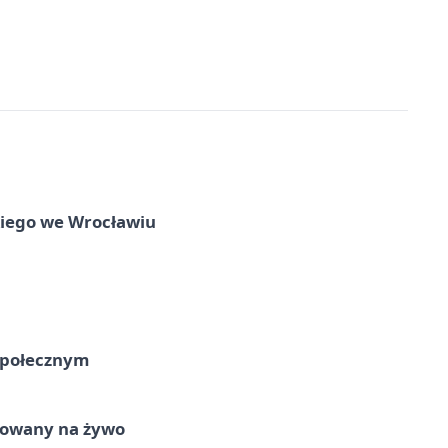
skiego we Wrocławiu
Społecznym
izowany na żywo