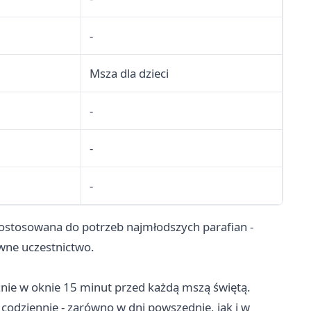
-
Msza dla dzieci
-
-
-
 dostosowana do potrzeb najmłodszych parafian -
wne uczestnictwo.
znie w oknie 15 minut przed każdą mszą świętą.
codziennie - zarówno w dni powszednie, jak i w