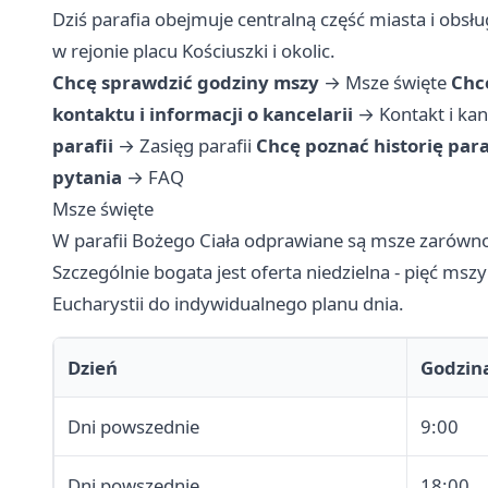
Dziś parafia obejmuje centralną część miasta i obsł
w rejonie placu Kościuszki i okolic.
Chcę sprawdzić godziny mszy
→
Msze święte
Chc
kontaktu i informacji o kancelarii
→
Kontakt i kan
parafii
→
Zasięg parafii
Chcę poznać historię para
pytania
→
FAQ
Msze święte
W parafii Bożego Ciała odprawiane są msze zarówno w
Szczególnie bogata jest oferta niedzielna - pięć ms
Eucharystii do indywidualnego planu dnia.
Dzień
Godzin
Dni powszednie
9:00
Dni powszednie
18:00