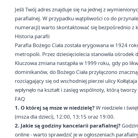
Jeśli Twój adres znajduje się na jednej z wymieniony
parafialnej. W przypadku wątpliwości co do przynależ
numeracji) warto skontaktować się bezpośrednio z k
Historia parafii
Parafia Bożego Ciała została erygowana w 1924 rok
metropolii. Przez dziesięciolecia stanowiła ośrodek 
Kluczowa zmiana nastąpiła w 1999 roku, gdy po likw
dominikanów, do Bożego Ciała przyłączono znaczną c
rozciągający się od wschodniej pierzei ulicy Kołłąta
wpłynęło na kształt i zasięg wspólnoty, którą tworzy 
FAQ
1. O której są msze w niedzielę?
W niedziele i świ
(msza dla dzieci), 12:00, 13:15 oraz 19:00.
2. Jakie są godziny kancelarii parafialnej?
Godziny
online - warto sprawdzić je w ogłoszeniach parafial