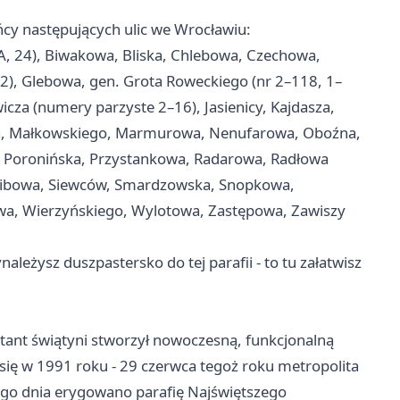
ńcy następujących ulic we Wrocławiu:
2A, 24), Biwakowa, Bliska, Chlebowa, Czechowa,
42), Glebowa, gen. Grota Roweckiego (nr 2–118, 1–
cza (numery parzyste 2–16), Jasienicy, Kajdasza,
ia, Małkowskiego, Marmurowa, Nenufarowa, Oboźna,
a, Poronińska, Przystankowa, Radarowa, Radłowa
kibowa, Siewców, Smardzowska, Snopkowa,
owa, Wierzyńskiego, Wylotowa, Zastępowa, Zawiszy
należysz duszpastersko do tej parafii - to tu załatwisz
tant świątyni stworzył nowoczesną, funkcjonalną
 się w 1991 roku - 29 czerwca tegoż roku metropolita
ego dnia erygowano parafię Najświętszego