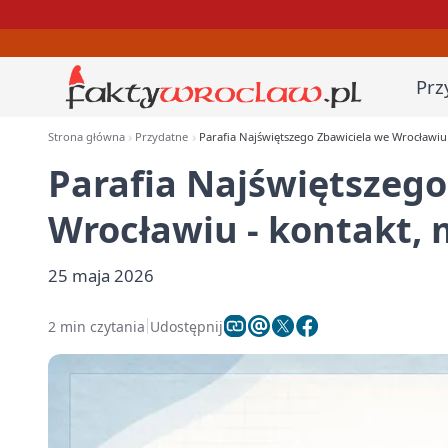
Prz
Strona główna
Przydatne
Parafia Najświętszego Zbawiciela we Wrocławiu -
Parafia Najświętszego
Wrocławiu - kontakt, m
25 maja 2026
2 min czytania
Udostępnij