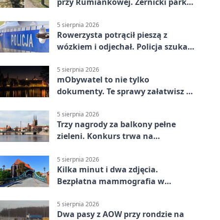
przy Rumiankowej. Żernicki park
się zmienia
5 sierpnia 2026
Rowerzysta potrącił pieszą z
wózkiem i odjechał. Policja szuka
świadków
5 sierpnia 2026
mObywatel to nie tylko
dokumenty. Te sprawy załatwisz w
telefonie
5 sierpnia 2026
Trzy nagrody za balkony pełne
zieleni. Konkurs trwa na
Przedmieściu Oławskim
5 sierpnia 2026
Kilka minut i dwa zdjęcia.
Bezpłatna mammografia w
powiecie wrocławskim
5 sierpnia 2026
Dwa pasy z AOW przy rondzie na