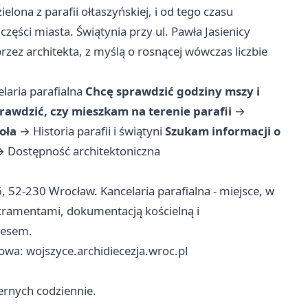
lona z parafii ołtaszyńskiej, i od tego czasu
ęści miasta. Świątynia przy ul. Pawła Jasienicy
zez architekta, z myślą o rosnącej wówczas liczbie
elaria parafialna
Chcę sprawdzić godziny mszy i
rawdzić, czy mieszkam na terenie parafii
→
oła
→
Historia parafii i świątyni
Szukam informacji o
→
Dostępność architektoniczna
-6, 52-230 Wrocław. Kancelaria parafialna - miejsce, w
akramentami, dokumentacją kościelną i
resem.
owa: wojszyce.archidiecezja.wroc.pl
iernych codziennie.