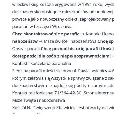
wrocławskiej. Została erygowana w 1991 roku, wydzie
duszpastersko obsługuje mieszkańców południowej cz
powstała jako nowoczesny obiekt, zaprojektowany pr
parafian w tej części Wrocławia.
Chcę skontaktować się z parafią
→
Kontakt i kanc
nabożeństw
→
Msze święte i nabożeństwa
Chcę sp
Obszar parafii
Chcę poznać historię parafii i kości
dostępności dla osób z niepełnosprawnościami
Kontakt i kancelaria parafialna
Siedziba parafii mieści się przy ul. Pawła Jasienicy 4
którym załatwia się wszystkie sprawy związane z s
duszpasterstwem - znajduje się pod tym samym ad
Kontakt telefoniczny: 71/364-42-30. Strona internet
Msze święte i nabożeństwa
Kościół Najświętszego Zbawiciela jest otwarty dla w