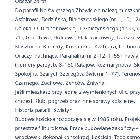
Obszar parafii
Do parafii Najświętszego Zbawiciela należą mieszka
Asfaltowa, Będzińska, Białoszewskiego (nr 1, 10, 1
Daleka, O. Drahonowskiej, I. Gałczyńskiego (nr 33, 
71), Granitowa, Hufcowa, Iłłakowiczówny, Iwaszkiewi
Klasztorna, Komedy, Kosmiczna, Kwitnąca, Lechon
Oraczy, Pachnąca, Parafialna (nr 2–12, 1–55), Pawi
(numery parzyste 8–16), Ratajów, Rozmarynowa, S
Spokojna, Szarych Szeregów, Świt (nr 1–77), Teren
Czarnego, Zuchowa, Żeńców, Żniwna.
Jeśli mieszkasz przy jednej z wymienionych ulic, przy
chrzest, ślub, pogrzeb oraz inne sprawy kościelne.
Historia parafii i świątyni
Budowa kościoła rozpoczęła się w 1985 roku. Projek
przestrzeń liturgiczną. Prace budowlane zakończyły
wrocławski dokonał konsekracji kościoła. Tego sam