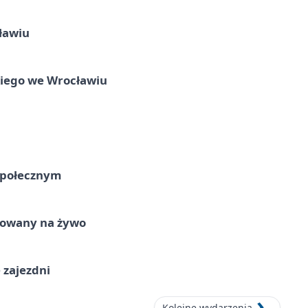
ławiu
skiego we Wrocławiu
Społecznym
izowany na żywo
 zajezdni
Kolejne wydarzenia