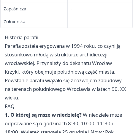
Zapaśnicza
-
Żołnierska
-
Historia parafii
Parafia została erygowana w 1994 roku, co czyni ją
stosunkowo młodą w strukturze archidiecezji
wrocławskiej. Przynależy do dekanatu Wrocław
Krzyki, który obejmuje południową część miasta.
Powstanie parafii wiązało się z rozwojem zabudowy
na terenach południowego Wrocławia w latach 90. XX
wieku.
FAQ
1. O której są msze w niedzielę?
W niedziele msze
odprawiane są o godzinach 8:30, 10:00, 11:30 i
18:00. Wyjątek stanowią 25 grudnia i Nowy Rok,