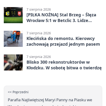
7 sierpnia 2026
[PIŁKA NOŻNA] Stal Brzeg – Ślęza
Wrocław 5:1 w Betclic 3. Lidze
Grupa 3 (Grupa III) – wysoka
porażka wrocławian
7 sierpnia 2026
Klecińska do remontu. Kierowcy
zachowają przejazd jednym pasem
7 sierpnia 2026
Blisko 300 rekonstruktorów w
Kłodzku. W sobotę bitwa o twierdzę
<< Poprzedni
Parafia Najświętszej Maryi Panny na Piasku we