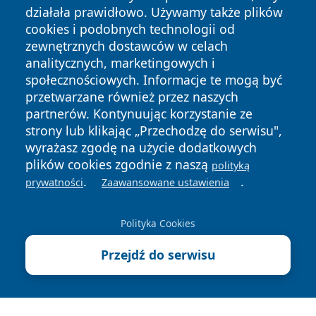
działała prawidłowo. Używamy także plików
cookies i podobnych technologii od
zewnętrznych dostawców w celach
analitycznych, marketingowych i
społecznościowych. Informacje te mogą być
przetwarzane również przez naszych
Copyright © 2026 faktywroclaw.pl Wszystkie prawa
partnerów. Kontynuując korzystanie ze
zastrzeżone.
strony lub klikając „Przechodzę do serwisu",
wyrażasz zgodę na użycie dodatkowych
plików cookies zgodnie z naszą
polityką
Polityka
Polityka
.
.
News
Autorzy
prywatności
Zaawansowane ustawienia
Prywatności
Cookies
Polityka Cookies
Przejdź do serwisu