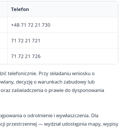
Telefon
+48 71 72 21 730
71 72 21 721
71 72 21 726
ć telefonicznie. Przy składaniu wniosku o
owlany, decyzję o warunkach zabudowy lub
 oraz zaświadczenia o prawie do dysponowania
powania o odrolnienie i wywłaszczenia. Dla
cji przestrzennej — wydział udostępnia mapy, wypisy