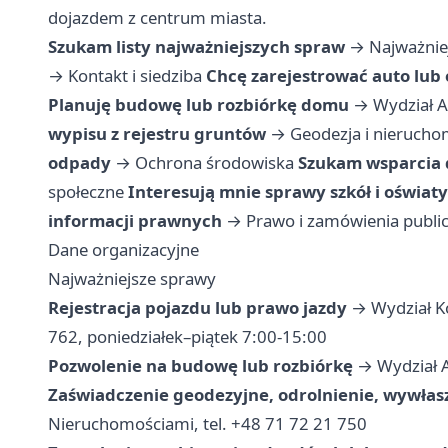
dojazdem z centrum miasta.
Szukam listy najważniejszych spraw
→
Najważnie
→
Kontakt i siedziba
Chcę zarejestrować auto lub
Planuję budowę lub rozbiórkę domu
→
Wydział A
wypisu z rejestru gruntów
→
Geodezja i nierucho
odpady
→
Ochrona środowiska
Szukam wsparcia 
społeczne
Interesują mnie sprawy szkół i oświaty
informacji prawnych
→
Prawo i zamówienia publi
Dane organizacyjne
Najważniejsze sprawy
Rejestracja pojazdu lub prawo jazdy
→ Wydział Ko
762, poniedziałek–piątek 7:00-15:00
Pozwolenie na budowę lub rozbiórkę
→ Wydział A
Zaświadczenie geodezyjne, odrolnienie, wywłas
Nieruchomościami, tel. +48 71 72 21 750