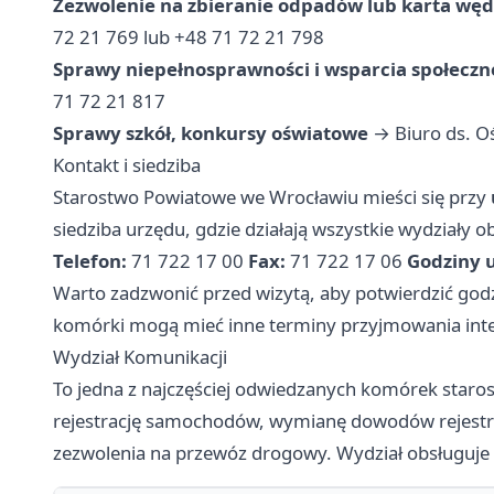
Zezwolenie na zbieranie odpadów lub karta wę
72 21 769 lub +48 71 72 21 798
Sprawy niepełnosprawności i wsparcia społecz
71 72 21 817
Sprawy szkół, konkursy oświatowe
→ Biuro ds. Oś
Kontakt i siedziba
Starostwo Powiatowe we Wrocławiu mieści się przy
siedziba urzędu, gdzie działają wszystkie wydziały
Telefon:
71 722 17 00
Fax:
71 722 17 06
Godziny 
Warto zadzwonić przed wizytą, aby potwierdzić go
komórki mogą mieć inne terminy przyjmowania int
Wydział Komunikacji
To jedna z najczęściej odwiedzanych komórek starost
rejestrację samochodów, wymianę dowodów rejestr
zezwolenia na przewóz drogowy. Wydział obsługuje t