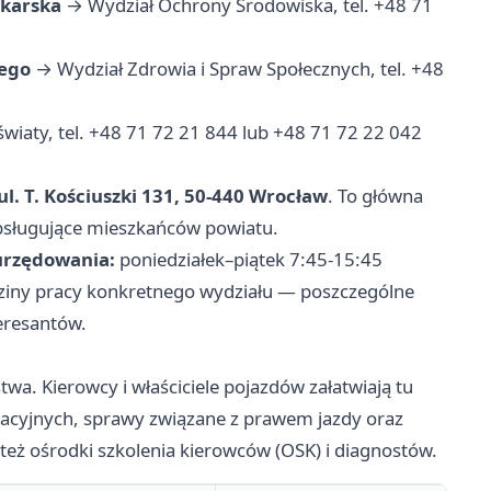
dkarska
→ Wydział Ochrony Środowiska, tel. +48 71
nego
→ Wydział Zdrowia i Spraw Społecznych, tel. +48
wiaty, tel. +48 71 72 21 844 lub +48 71 72 22 042
ul. T. Kościuszki 131, 50-440 Wrocław
. To główna
 obsługujące mieszkańców powiatu.
urzędowania:
poniedziałek–piątek 7:45-15:45
dziny pracy konkretnego wydziału — poszczególne
eresantów.
wa. Kierowcy i właściciele pojazdów załatwiają tu
acyjnych, sprawy związane z prawem jazdy oraz
eż ośrodki szkolenia kierowców (OSK) i diagnostów.