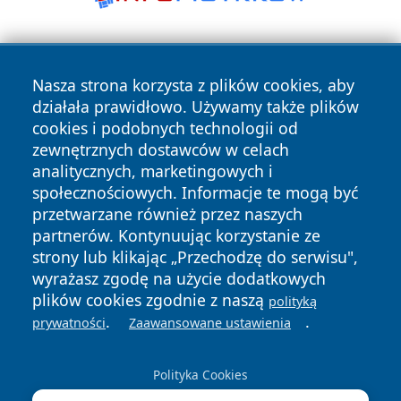
Nasza strona korzysta z plików cookies, aby
działała prawidłowo. Używamy także plików
cookies i podobnych technologii od
zewnętrznych dostawców w celach
Copyright © 2026 faktywroclaw.pl Wszystkie prawa
analitycznych, marketingowych i
zastrzeżone.
społecznościowych. Informacje te mogą być
przetwarzane również przez naszych
partnerów. Kontynuując korzystanie ze
Polityka
Polityka
News
Autorzy
strony lub klikając „Przechodzę do serwisu",
Prywatności
Cookies
wyrażasz zgodę na użycie dodatkowych
plików cookies zgodnie z naszą
polityką
.
.
prywatności
Zaawansowane ustawienia
Polityka Cookies