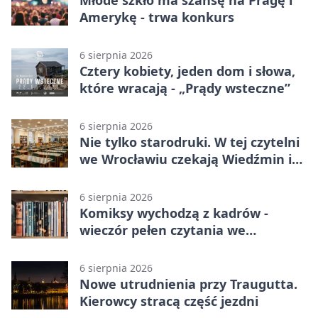
Młode szkło ma szansę na Pragę i
Amerykę - trwa konkurs
6 sierpnia 2026
Cztery kobiety, jeden dom i słowa,
które wracają - „Prądy wsteczne”
6 sierpnia 2026
Nie tylko starodruki. W tej czytelni
we Wrocławiu czekają Wiedźmin i
Makłowicz
6 sierpnia 2026
Komiksy wychodzą z kadrów -
wieczór pełen czytania we
Wrocławiu
6 sierpnia 2026
Nowe utrudnienia przy Traugutta.
Kierowcy stracą część jezdni