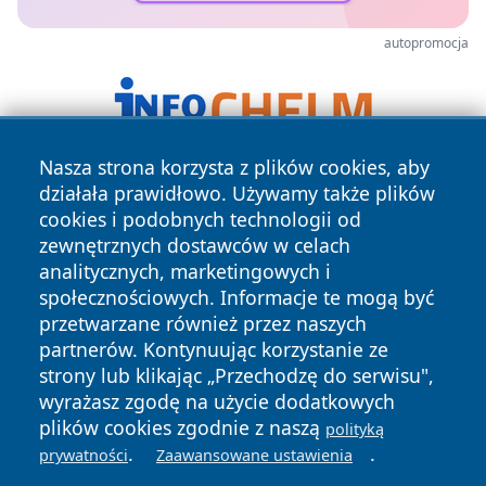
autopromocja
Nasza strona korzysta z plików cookies, aby
działała prawidłowo. Używamy także plików
cookies i podobnych technologii od
zewnętrznych dostawców w celach
analitycznych, marketingowych i
społecznościowych. Informacje te mogą być
Copyright © 2026 faktywroclaw.pl Wszystkie prawa
przetwarzane również przez naszych
zastrzeżone.
partnerów. Kontynuując korzystanie ze
strony lub klikając „Przechodzę do serwisu",
wyrażasz zgodę na użycie dodatkowych
Polityka
Polityka
News
Autorzy
plików cookies zgodnie z naszą
polityką
Prywatności
Cookies
.
.
prywatności
Zaawansowane ustawienia