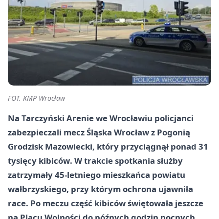
FOT. KMP Wrocław
Na Tarczyński Arenie we Wrocławiu policjanci
zabezpieczali mecz Śląska Wrocław z Pogonią
Grodzisk Mazowiecki, który przyciągnął
ponad 31
tysięcy kibiców
. W trakcie spotkania służby
zatrzymały 45-letniego mieszkańca powiatu
wałbrzyskiego, przy którym ochrona ujawniła
race. Po meczu część kibiców świętowała jeszcze
na Placu Wolności do późnych godzin nocnych.