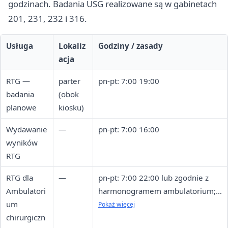
godzinach. Badania USG realizowane są w gabinetach
201, 231, 232 i 316.
Usługa
Lokaliz
Godziny / zasady
acja
RTG —
parter
pn-pt: 7:00 19:00
badania
(obok
planowe
kiosku)
Wydawanie
—
pn-pt: 7:00 16:00
wyników
RTG
RTG dla
—
pn-pt: 7:00 22:00 lub zgodnie z
Ambulatori
harmonogramem ambulatorium;
um
soboty, niedziele, święta: 7:00
Pokaż więcej
chirurgiczn
19:00