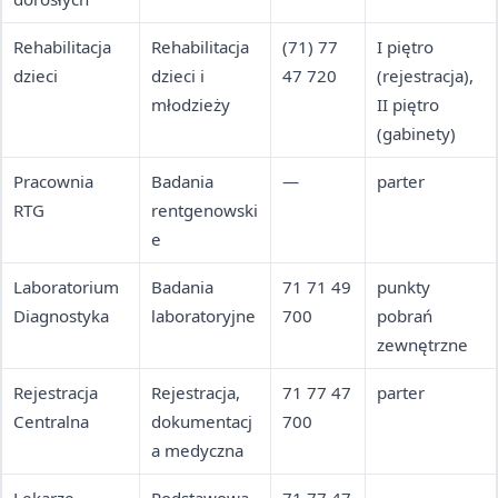
Rehabilitacja
Rehabilitacja
(71) 77
I piętro
dzieci
dzieci i
47 720
(rejestracja),
młodzieży
II piętro
(gabinety)
Pracownia
Badania
—
parter
RTG
rentgenowski
e
Laboratorium
Badania
71 71 49
punkty
Diagnostyka
laboratoryjne
700
pobrań
zewnętrzne
Rejestracja
Rejestracja,
71 77 47
parter
Centralna
dokumentacj
700
a medyczna