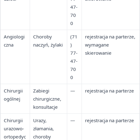
47-
70
0
Angiologi
Choroby
(71
rejestracja na parterze,
czna
naczyń, żylaki
)
wymagane
77-
skierowanie
47-
70
0
Chirurgii
Zabiegi
—
rejestracja na parterze
ogólnej
chirurgiczne,
konsultacje
Chirurgii
Urazy,
—
rejestracja na parterze
urazowo-
złamania,
ortopedyc
choroby