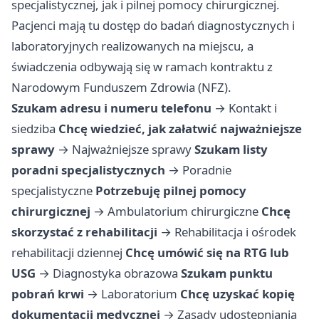
specjalistycznej, jak i pilnej pomocy chirurgicznej.
Pacjenci mają tu dostęp do badań diagnostycznych i
laboratoryjnych realizowanych na miejscu, a
świadczenia odbywają się w ramach kontraktu z
Narodowym Funduszem Zdrowia (NFZ).
Szukam adresu i numeru telefonu
→
Kontakt i
siedziba
Chcę wiedzieć, jak załatwić najważniejsze
sprawy
→
Najważniejsze sprawy
Szukam listy
poradni specjalistycznych
→
Poradnie
specjalistyczne
Potrzebuję pilnej pomocy
chirurgicznej
→
Ambulatorium chirurgiczne
Chcę
skorzystać z rehabilitacji
→
Rehabilitacja i ośrodek
rehabilitacji dziennej
Chcę umówić się na RTG lub
USG
→
Diagnostyka obrazowa
Szukam punktu
pobrań krwi
→
Laboratorium
Chcę uzyskać kopię
dokumentacji medycznej
→
Zasady udostępniania