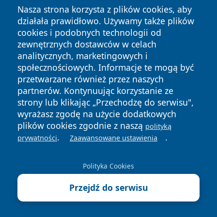
rehabilitacyjny
wodzie
845
Nasza strona korzysta z plików cookies, aby
(SMS)
działała prawidłowo. Używamy także plików
cookies i podobnych technologii od
Kriokomora
Zabiegi
—
poziom -1
zewnętrznych dostawców w celach
krioterapii
analitycznych, marketingowych i
społecznościowych. Informacje te mogą być
Sala
Gimnastyka
—
I piętro,
przetwarzane również przez naszych
gimnastyczna
lecznicza
poziom -1
partnerów. Kontynuując korzystanie ze
strony lub klikając „Przechodzę do serwisu",
Gabinety USG
Badania
—
pok. 201,
wyrażasz zgodę na użycie dodatkowych
ultrasonograf
231, 232, 316
plików cookies zgodnie z naszą
polityką
iczne
.
.
prywatności
Zaawansowane ustawienia
Punkt
Informacja
—
parter
informacyjny
dla pacjentów
Polityka Cookies
Pętle
Wsparcie dla
—
parter (punkt
Przejdź do serwisu
indukcyjne
osób
informacyjny,
niesłyszących
rejestracja)