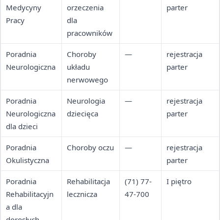
Medycyny
orzeczenia
parter
Pracy
dla
pracowników
Poradnia
Choroby
—
rejestracja
Neurologiczna
układu
parter
nerwowego
Poradnia
Neurologia
—
rejestracja
Neurologiczna
dziecięca
parter
dla dzieci
Poradnia
Choroby oczu
—
rejestracja
Okulistyczna
parter
Poradnia
Rehabilitacja
(71) 77-
I piętro
Rehabilitacyjn
lecznicza
47-700
a dla
dorosłych