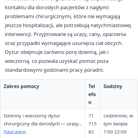
kontaktu dla dorosłych pacjentów z nagłymi
problemami chirurgicznymi, które nie wymagają
jeszcze hospitalizacji, ale potrzebują natychmiastowej
interwencji. Przyjmowane są urazy, rany, oparzenia
oraz przypadki wymagające usunięcia ciał obcych.
Dyżur obejmuje zarówno porę dzienną, jak i
wieczorną, co pozwala uzyskać pomoc poza
standardowymi godzinami pracy poradni.
Zakres pomocy
Tel
Godziny
efo
n
Dzienny i wieczorny dyżur
71
codziennie, w
chirurgiczny dla dorosłych — urazy,
715
tym święta:
rany, oparzenia, ciała obce
82
7:00 22:00
Pokaż więcej