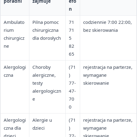
poradni
zajmuje
efo
n
Ambulato
Pilna pomoc
71
codziennie 7:00 22:00,
rium
chirurgiczna
71
bez skierowania
chirurgicz
dla dorosłych
5
ne
82
65
Alergologi
Choroby
(71
rejestracja na parterze,
czna
alergiczne,
)
wymagane
testy
77-
skierowanie
alergologiczn
47-
e
70
0
Alergologi
Alergie u
(71
rejestracja na parterze,
czna dla
dzieci
)
wymagane
dzieci
77-
skierowanie