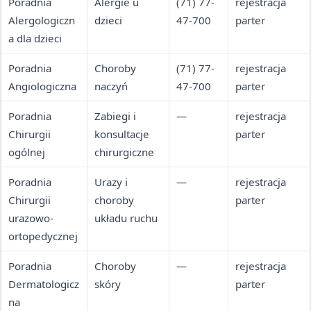
Poradnia
Alergie u
(71) 77-
rejestracja
Alergologiczn
dzieci
47-700
parter
a dla dzieci
Poradnia
Choroby
(71) 77-
rejestracja
Angiologiczna
naczyń
47-700
parter
Poradnia
Zabiegi i
—
rejestracja
Chirurgii
konsultacje
parter
ogólnej
chirurgiczne
Poradnia
Urazy i
—
rejestracja
Chirurgii
choroby
parter
urazowo-
układu ruchu
ortopedycznej
Poradnia
Choroby
—
rejestracja
Dermatologicz
skóry
parter
na