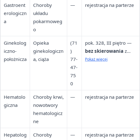
Gastroent
Choroby
—
rejestracja na parterze
erologiczn
układu
a
pokarmoweg
o
Ginekolog
Opieka
(71
pok. 328, III piętro —
iczno-
ginekologiczn
)
bez skierowania
z
położnicza
a, ciąża
77-
ważnym
Pokaż więcej
47-
ubezpieczeniem
75
0
Hematolo
Choroby krwi,
—
rejestracja na parterze
giczna
nowotwory
hematologicz
ne
Hepatolog
Choroby
—
rejestracja na parterze