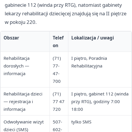
gabinecie 112 (winda przy RTG), natomiast gabinety
lekarzy rehabilitacji dziecięcej znajdują się na II piętrze
w pokoju 220.
Obszar
Telef
Lokalizacja / uwagi
on
Rehabilitacja
(71)
I piętro, Poradnia
dorosłych —
77-
Rehabilitacyjna
informacja
47-
700
Rehabilitacja dzieci
(71)
I piętro, gabinet 112 (winda
— rejestracja i
77 47
przy RTG), godziny 7:00
informacja
720
18:00
Odwoływanie wizyt
507-
tylko SMS
dzieci (SMS)
602-