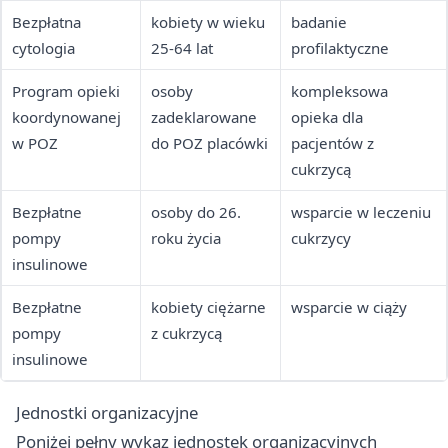
Bezpłatna
kobiety w wieku
badanie
cytologia
25-64 lat
profilaktyczne
Program opieki
osoby
kompleksowa
koordynowanej
zadeklarowane
opieka dla
w POZ
do POZ placówki
pacjentów z
cukrzycą
Bezpłatne
osoby do 26.
wsparcie w leczeniu
pompy
roku życia
cukrzycy
insulinowe
Bezpłatne
kobiety ciężarne
wsparcie w ciąży
pompy
z cukrzycą
insulinowe
Jednostki organizacyjne
Poniżej pełny wykaz jednostek organizacyjnych