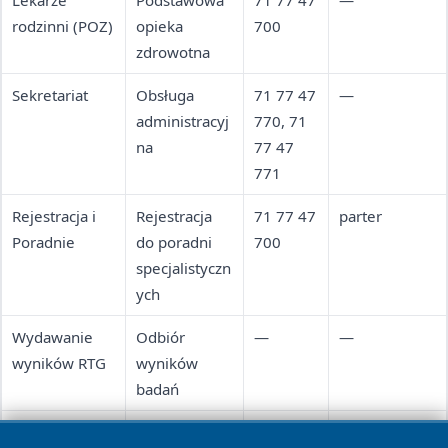
Lekarze
Podstawowa
71 77 47
—
rodzinni (POZ)
opieka
700
zdrowotna
Sekretariat
Obsługa
71 77 47
—
administracyj
770, 71
na
77 47
771
Rejestracja i
Rejestracja
71 77 47
parter
Poradnie
do poradni
700
specjalistyczn
ych
Wydawanie
Odbiór
—
—
wyników RTG
wyników
badań
Basen
Zabiegi w
539-925-
poziom -1