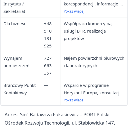
Instytutu /
korespondencji, informacje o
Sekretariat
instytucie
Pokaż więcej
Dla biznesu
+48
Współpraca komercyjna,
510
usługi B+R, realizacja
131
projektów
925
Wynajem
727
Najem powierzchni biurowych
pomieszczeń
663
i laboratoryjnych
357
Branżowy Punkt
—
Wsparcie w programie
Kontaktowy
Horyzont Europa, konsultacje
projektowe
Pokaż więcej
Adres: Sieć Badawcza Łukasiewicz – PORT Polski
Ośrodek Rozwoju Technologii, ul. Stabłowicka 147,