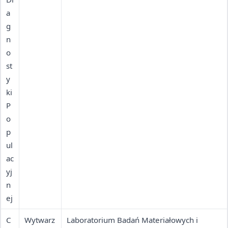
a
chorób
g
zakaźnyc
n
h i
o
cywilizac
st
yjnych;
y
biobank
ki
owanie
P
o
p
ul
ac
yj
n
ej
C
Wytwarz
Laboratorium Badań Materiałowych i