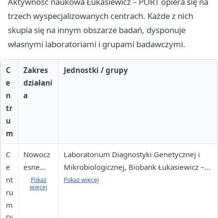
Aktywność naukowa Łukasiewicz – PORT opiera się na
trzech wyspecjalizowanych centrach. Każde z nich
skupia się na innym obszarze badań, dysponuje
własnymi laboratoriami i grupami badawczymi.
C
Zakres
Jednostki / grupy
e
działani
n
a
tr
u
m
C
Nowocz
Laboratorium Diagnostyki Genetycznej i
e
esne
Mikrobiologicznej, Biobank Łukasiewicz –
nt
metody
PORT, Grupa Badawcza Bioinżynierii, Grupa
Pokaż
Pokaż więcej
więcej
ru
diagnost
Badawcza Mikrobiomiki Terapeutycznej
m
yczne
Di
dla