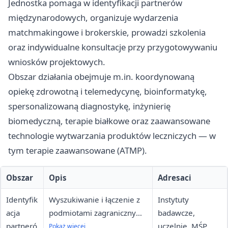
Jednostka pomaga w identyfikacji partnerów
międzynarodowych, organizuje wydarzenia
matchmakingowe i brokerskie, prowadzi szkolenia
oraz indywidualne konsultacje przy przygotowywaniu
wniosków projektowych.
Obszar działania obejmuje m.in. koordynowaną
opiekę zdrowotną i telemedycynę, bioinformatykę,
spersonalizowaną diagnostykę, inżynierię
biomedyczną, terapie białkowe oraz zaawansowane
technologie wytwarzania produktów leczniczych — w
tym terapie zaawansowane (ATMP).
Obszar
Opis
Adresaci
Identyfik
Wyszukiwanie i łączenie z
Instytuty
acja
podmiotami zagranicznymi
badawcze,
partneró
do współpracy projektowej
uczelnie, MŚP,
Pokaż więcej