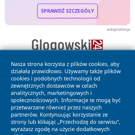
SPRAWDŹ SZCZEGÓŁY
autopromocja
Nasza strona korzysta z plików cookies, aby
działała prawidłowo. Używamy także plików
cookies i podobnych technologii od
zewnętrznych dostawców w celach
analitycznych, marketingowych i
społecznościowych. Informacje te mogą być
Copyright © 2026 faktywroclaw.pl Wszystkie prawa
przetwarzane również przez naszych
zastrzeżone.
partnerów. Kontynuując korzystanie ze
strony lub klikając „Przechodzę do serwisu",
wyrażasz zgodę na użycie dodatkowych
Polityka
Polityka
News
Autorzy