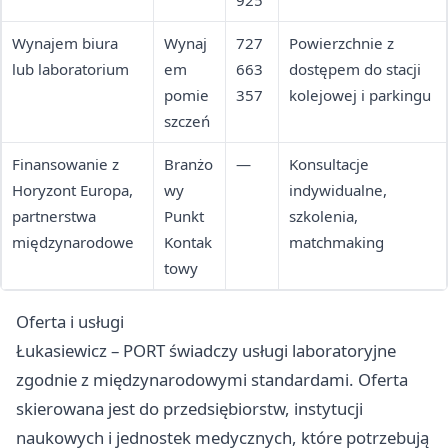
925
Wynajem biura
Wynaj
727
Powierzchnie z
lub laboratorium
em
663
dostępem do stacji
pomie
357
kolejowej i parkingu
szczeń
Finansowanie z
Branżo
—
Konsultacje
Horyzont Europa,
wy
indywidualne,
partnerstwa
Punkt
szkolenia,
międzynarodowe
Kontak
matchmaking
towy
Oferta i usługi
Łukasiewicz – PORT świadczy usługi laboratoryjne
zgodnie z międzynarodowymi standardami. Oferta
skierowana jest do przedsiębiorstw, instytucji
naukowych i jednostek medycznych, które potrzebują