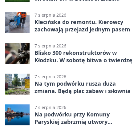
Grupa 3 (Grupa III) – wysoka
porażka wrocławian
7 sierpnia 2026
Klecińska do remontu. Kierowcy
zachowają przejazd jednym pasem
7 sierpnia 2026
Blisko 300 rekonstruktorów w
Kłodzku. W sobotę bitwa o twierdzę
7 sierpnia 2026
Na tym podwórku rusza duża
zmiana. Będą plac zabaw i siłownia
7 sierpnia 2026
Na podwórku przy Komuny
Paryskiej zabrzmią utwory
Powstania Warszawskiego