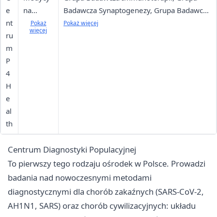
e
na
Badawcza Synaptogenezy, Grupa Badawcza
nt
sperson
Mechanizmów Neurodegeneracji, Grupa
Pokaż
Pokaż więcej
więcej
ru
alizowan
Badawcza Onkologii Neurofizjologicznej
m
a,
P
neurobi
4
ologia,
H
psychiat
e
ria
al
translacy
th
jna,
onkologi
Centrum Diagnostyki Populacyjnej
a
To pierwszy tego rodzaju ośrodek w Polsce. Prowadzi
badania nad nowoczesnymi metodami
diagnostycznymi dla chorób zakaźnych (SARS-CoV-2,
AH1N1, SARS) oraz chorób cywilizacyjnych: układu