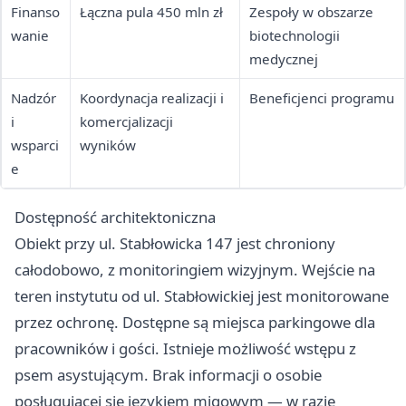
Finanso
Łączna pula 450 mln zł
Zespoły w obszarze
wanie
biotechnologii
medycznej
Nadzór
Koordynacja realizacji i
Beneficjenci programu
i
komercjalizacji
wsparci
wyników
e
Dostępność architektoniczna
Obiekt przy ul. Stabłowicka 147 jest chroniony
całodobowo, z monitoringiem wizyjnym. Wejście na
teren instytutu od ul. Stabłowickiej jest monitorowane
przez ochronę. Dostępne są miejsca parkingowe dla
pracowników i gości. Istnieje możliwość wstępu z
psem asystującym. Brak informacji o osobie
posługującej się językiem migowym — w razie