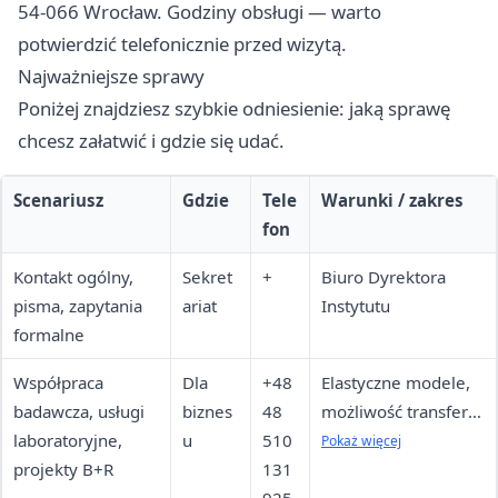
54-066 Wrocław. Godziny obsługi — warto
potwierdzić telefonicznie przed wizytą.
Najważniejsze sprawy
Poniżej znajdziesz szybkie odniesienie: jaką sprawę
chcesz załatwić i gdzie się udać.
Scenariusz
Gdzie
Tele
Warunki / zakres
fon
Kontakt ogólny,
Sekret
+
Biuro Dyrektora
pisma, zapytania
ariat
Instytutu
formalne
Współpraca
Dla
+48
Elastyczne modele,
badawcza, usługi
biznes
48
możliwość transferu
laboratoryjne,
u
510
praw własności
Pokaż więcej
projekty B+R
131
intelektualnej