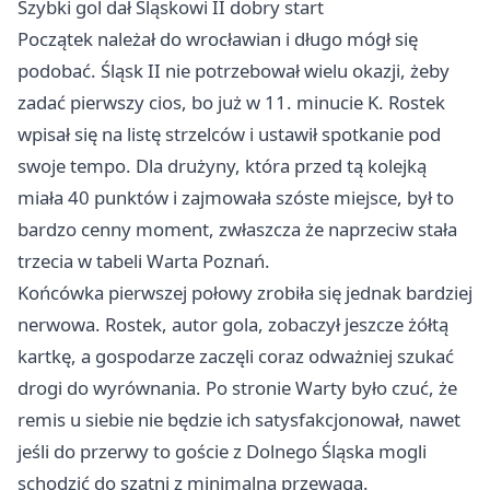
Szybki gol dał Śląskowi II dobry start
Początek należał do wrocławian i długo mógł się
podobać. Śląsk II nie potrzebował wielu okazji, żeby
zadać pierwszy cios, bo już w 11. minucie K. Rostek
wpisał się na listę strzelców i ustawił spotkanie pod
swoje tempo. Dla drużyny, która przed tą kolejką
miała 40 punktów i zajmowała szóste miejsce, był to
bardzo cenny moment, zwłaszcza że naprzeciw stała
trzecia w tabeli Warta Poznań.
Końcówka pierwszej połowy zrobiła się jednak bardziej
nerwowa. Rostek, autor gola, zobaczył jeszcze żółtą
kartkę, a gospodarze zaczęli coraz odważniej szukać
drogi do wyrównania. Po stronie Warty było czuć, że
remis u siebie nie będzie ich satysfakcjonował, nawet
jeśli do przerwy to goście z Dolnego Śląska mogli
schodzić do szatni z minimalną przewagą.