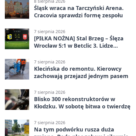
8 sierpnia 2026
Śląsk wraca na Tarczyński Arena.
Cracovia sprawdzi formę zespołu
7 sierpnia 2026
[PIŁKA NOŻNA] Stal Brzeg – Ślęza
Wrocław 5:1 w Betclic 3. Lidze
Grupa 3 (Grupa III) – wysoka
porażka wrocławian
7 sierpnia 2026
Klecińska do remontu. Kierowcy
zachowają przejazd jednym pasem
7 sierpnia 2026
Blisko 300 rekonstruktorów w
Kłodzku. W sobotę bitwa o twierdzę
7 sierpnia 2026
Na tym podwórku rusza duża