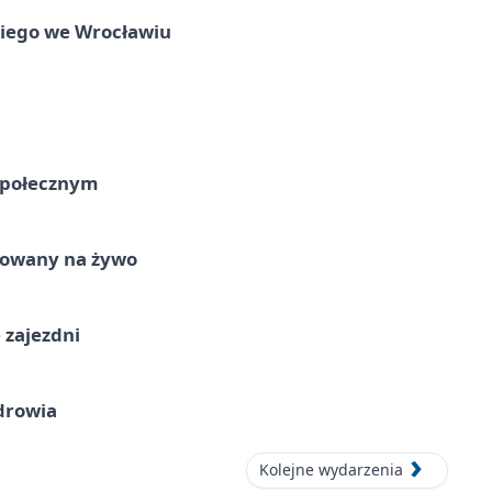
skiego we Wrocławiu
Społecznym
izowany na żywo
 zajezdni
drowia
Kolejne wydarzenia