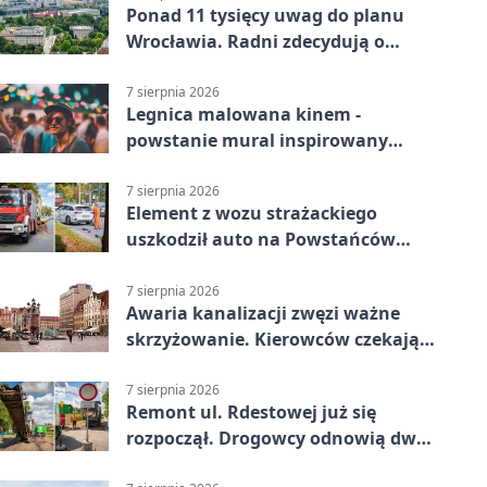
Ponad 11 tysięcy uwag do planu
Wrocławia. Radni zdecydują o
dalszym losie dokumentu
7 sierpnia 2026
Legnica malowana kinem -
powstanie mural inspirowany
„Małą Moskwą”
7 sierpnia 2026
Element z wozu strażackiego
uszkodził auto na Powstańców
Śląskich
7 sierpnia 2026
Awaria kanalizacji zwęzi ważne
skrzyżowanie. Kierowców czekają
zmiany
7 sierpnia 2026
Remont ul. Rdestowej już się
rozpoczął. Drogowcy odnowią dwa
odcinki