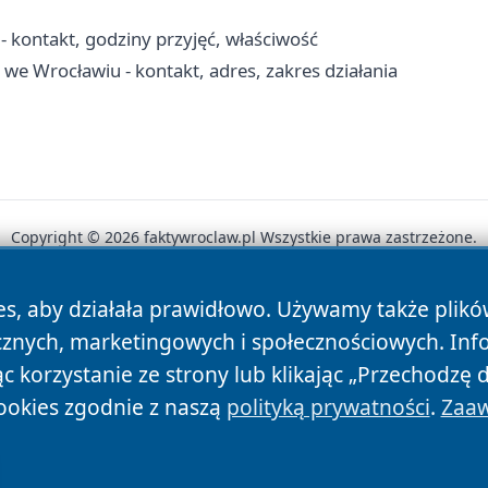
 kontakt, godziny przyjęć, właściwość
 Wrocławiu - kontakt, adres, zakres działania
Copyright © 2026 faktywroclaw.pl Wszystkie prawa zastrzeżone.
es, aby działała prawidłowo. Używamy także plik
News
Autorzy
Polityka Prywatności
Polityka Cookie
cznych, marketingowych i społecznościowych. Inf
 korzystanie ze strony lub klikając „Przechodzę 
ookies zgodnie z naszą
polityką prywatności
.
Zaaw