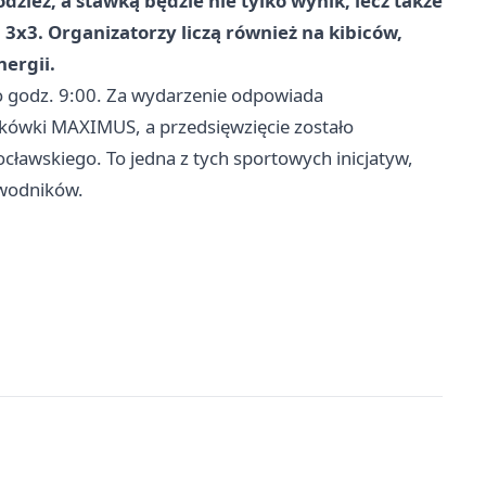
dzież, a stawką będzie nie tylko wynik, lecz także
x3. Organizatorzy liczą również na kibiców,
nergii.
 o godz. 9:00. Za wydarzenie odpowiada
ykówki MAXIMUS, a przedsięwzięcie zostało
awskiego. To jedna z tych sportowych inicjatyw,
awodników.