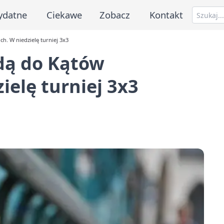
ydatne
Ciekawe
Zobacz
Kontakt
h. W niedzielę turniej 3x3
dą do Kątów
ielę turniej 3x3