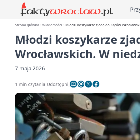
Prz
Strona główna
Wiadomości
Młodzi koszykarze zjadą do Kątów Wrocławskic
Młodzi koszykarze zja
Wrocławskich. W niedz
7 maja 2026
1 min czytania
Udostępnij