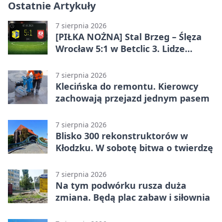
Ostatnie Artykuły
7 sierpnia 2026
[PIŁKA NOŻNA] Stal Brzeg – Ślęza
Wrocław 5:1 w Betclic 3. Lidze
Grupa 3 (Grupa III) – wysoka
porażka wrocławian
7 sierpnia 2026
Klecińska do remontu. Kierowcy
zachowają przejazd jednym pasem
7 sierpnia 2026
Blisko 300 rekonstruktorów w
Kłodzku. W sobotę bitwa o twierdzę
7 sierpnia 2026
Na tym podwórku rusza duża
zmiana. Będą plac zabaw i siłownia