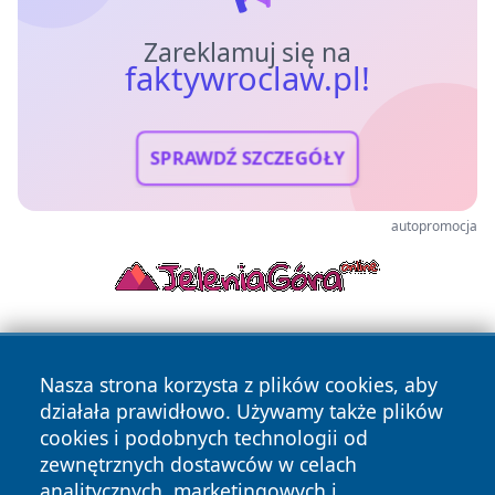
Zareklamuj się na
faktywroclaw.pl!
SPRAWDŹ SZCZEGÓŁY
autopromocja
Nasza strona korzysta z plików cookies, aby
działała prawidłowo. Używamy także plików
cookies i podobnych technologii od
zewnętrznych dostawców w celach
Copyright © 2026 faktywroclaw.pl Wszystkie prawa
analitycznych, marketingowych i
zastrzeżone.