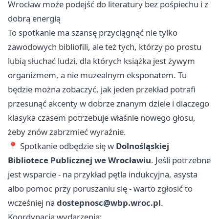
Wrocław może podejść do literatury bez pośpiechu i z
dobrą energią
To spotkanie ma szansę przyciągnąć nie tylko
zawodowych bibliofili, ale też tych, którzy po prostu
lubią słuchać ludzi, dla których książka jest żywym
organizmem, a nie muzealnym eksponatem. Tu
będzie można zobaczyć, jak jeden przekład potrafi
przesunąć akcenty w dobrze znanym dziele i dlaczego
klasyka czasem potrzebuje właśnie nowego głosu,
żeby znów zabrzmieć wyraźnie.
📍 Spotkanie odbędzie się w
Dolnośląskiej
Bibliotece Publicznej we Wrocławiu
. Jeśli potrzebne
jest wsparcie - na przykład pętla indukcyjna, asysta
albo pomoc przy poruszaniu się - warto zgłosić to
wcześniej na
dostepnosc@wbp.wroc.pl
.
Koordynacja wydarzenia: