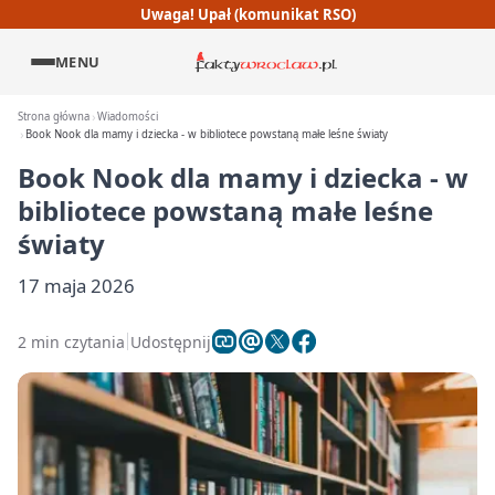
Uwaga! Upał (komunikat RSO)
MENU
Strona główna
Wiadomości
Book Nook dla mamy i dziecka - w bibliotece powstaną małe leśne światy
Book Nook dla mamy i dziecka - w
bibliotece powstaną małe leśne
światy
17 maja 2026
2 min czytania
Udostępnij