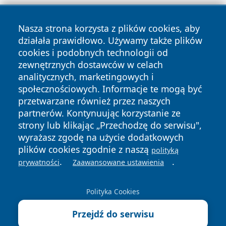
Nasza strona korzysta z plików cookies, aby
działała prawidłowo. Używamy także plików
cookies i podobnych technologii od
zewnętrznych dostawców w celach
Copyright © 2026 faktywroclaw.pl Wszystkie prawa
analitycznych, marketingowych i
zastrzeżone.
społecznościowych. Informacje te mogą być
przetwarzane również przez naszych
partnerów. Kontynuując korzystanie ze
Polityka
Polityka
News
Autorzy
strony lub klikając „Przechodzę do serwisu",
Prywatności
Cookies
wyrażasz zgodę na użycie dodatkowych
plików cookies zgodnie z naszą
polityką
.
.
prywatności
Zaawansowane ustawienia
Polityka Cookies
Przejdź do serwisu