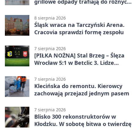
grillowe odpady trafiają do różnych
pojemników
8 sierpnia 2026
Śląsk wraca na Tarczyński Arena.
Cracovia sprawdzi formę zespołu
7 sierpnia 2026
[PIŁKA NOŻNA] Stal Brzeg – Ślęza
Wrocław 5:1 w Betclic 3. Lidze
Grupa 3 (Grupa III) – wysoka
porażka wrocławian
7 sierpnia 2026
Klecińska do remontu. Kierowcy
zachowają przejazd jednym pasem
7 sierpnia 2026
Blisko 300 rekonstruktorów w
Kłodzku. W sobotę bitwa o twierdzę