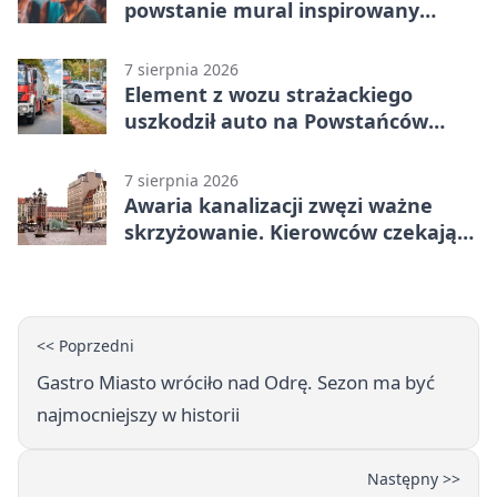
powstanie mural inspirowany
„Małą Moskwą”
7 sierpnia 2026
Element z wozu strażackiego
uszkodził auto na Powstańców
Śląskich
7 sierpnia 2026
Awaria kanalizacji zwęzi ważne
skrzyżowanie. Kierowców czekają
zmiany
<< Poprzedni
Gastro Miasto wróciło nad Odrę. Sezon ma być
najmocniejszy w historii
Następny >>