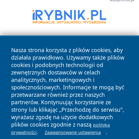
Nasza strona korzysta z plików cookies, aby
działała prawidłowo. Używamy także plików
cookies i podobnych technologii od
zewnętrznych dostawców w celach
Copyright © 2026 faktywroclaw.pl Wszystkie prawa
analitycznych, marketingowych i
zastrzeżone.
społecznościowych. Informacje te mogą być
przetwarzane również przez naszych
partnerów. Kontynuując korzystanie ze
Polityka
Polityka
News
Autorzy
strony lub klikając „Przechodzę do serwisu",
Prywatności
Cookies
wyrażasz zgodę na użycie dodatkowych
plików cookies zgodnie z naszą
polityką
.
.
prywatności
Zaawansowane ustawienia