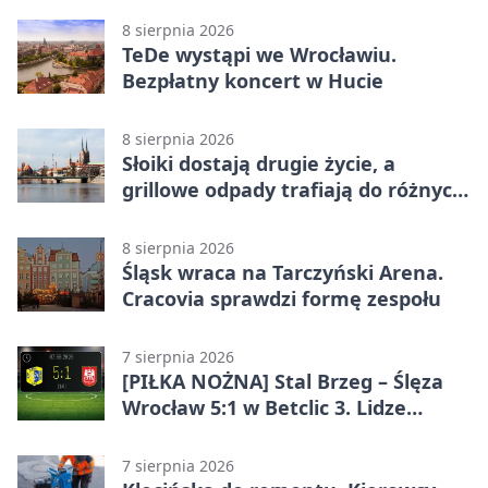
8 sierpnia 2026
TeDe wystąpi we Wrocławiu.
Bezpłatny koncert w Hucie
8 sierpnia 2026
Słoiki dostają drugie życie, a
grillowe odpady trafiają do różnych
pojemników
8 sierpnia 2026
Śląsk wraca na Tarczyński Arena.
Cracovia sprawdzi formę zespołu
7 sierpnia 2026
[PIŁKA NOŻNA] Stal Brzeg – Ślęza
Wrocław 5:1 w Betclic 3. Lidze
Grupa 3 (Grupa III) – wysoka
porażka wrocławian
7 sierpnia 2026