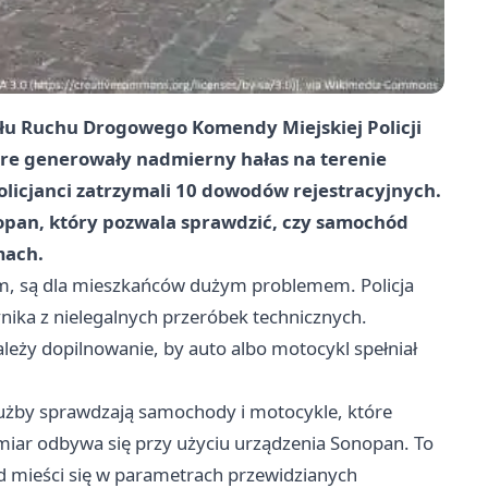
łu Ruchu Drogowego Komendy Miejskiej Policji
óre generowały nadmierny hałas na terenie
olicjanci zatrzymali
10 dowodów rejestracyjnych
.
onopan, który pozwala sprawdzić, czy samochód
mach.
em, są dla mieszkańców dużym problemem. Policja
nika z nielegalnych przeróbek technicznych.
ależy dopilnowanie, by auto albo motocykl spełniał
użby sprawdzają samochody i motocykle, które
iar odbywa się przy użyciu urządzenia Sonopan. To
zd mieści się w parametrach przewidzianych