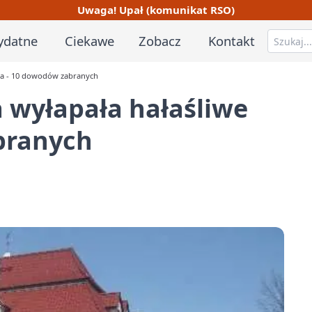
Uwaga! Upał (komunikat RSO)
ydatne
Ciekawe
Zobacz
Kontakt
ta - 10 dowodów zabranych
wyłapała hałaśliwe
branych