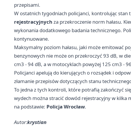
przepisami.
W ostatnich tygodniach policjanci, kontrolując stan
rejestracyjnych
za przekroczenie norm hałasu. Kier
wykonania dodatkowego badania technicznego. Poli
kontynuowane.
Maksymalny poziom hałasu, jaki może emitować poj
benzynowych nie może on przekroczyć 93 dB, w die
cm3 - 94 dB, a w motocyklach powyżej 125 cm3 - 96
Policjanci apelują do kierujących o rozsądek i odpow
złamanie przepisów dotyczących stanu technicznego 
To jedna z tych kontroli, które potrafią zakończyć si
wydech można stracić dowód rejestracyjny w kilka 
na podstawie:
Policja Wrocław
.
Autor:
krystian