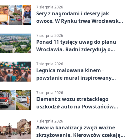
7 sierpnia 2026
Sery z nagrodami i desery jak
owoce. W Rynku trwa Wrocławska
Feta
7 sierpnia 2026
Ponad 11 tysięcy uwag do planu
Wrocławia. Radni zdecydują o
dalszym losie dokumentu
7 sierpnia 2026
Legnica malowana kinem -
powstanie mural inspirowany
„Małą Moskwą”
7 sierpnia 2026
Element z wozu strażackiego
uszkodził auto na Powstańców
Śląskich
7 sierpnia 2026
Awaria kanalizacji zwęzi ważne
skrzyżowanie. Kierowców czekają