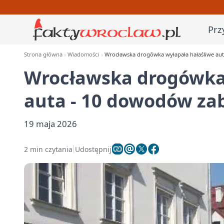
Prz
Strona główna
Wiadomości
Wrocławska drogówka wyłapała hałaśliwe au
Wrocławska drogówka 
auta - 10 dowodów za
19 maja 2026
2 min czytania
Udostępnij