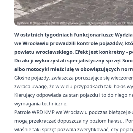
W ostatnich tygodniach funkcjonariusze Wydzia
we Wrocławiu prowadzili kontrole pojazdów, kt
powiatu wrocławskiego. Efekt jest konkretny - p
Do akcji wykorzystali specjalistyczny sprzęt S
albo motocykl mieści się w obowiązujących nor
Głośne pojazdy, zwłaszcza poruszające się wieczor
zwraca uwagę, że w wielu przypadkach taki hałas wy
Kierujący odpowiada za stan pojazdu i to do niego n
wymagania techniczne.
Patrole WRD KMP we Wrocławiu podczas bieżącej sł
mogą przekraczać dopuszczalny poziom hałasu. Pom
właśnie taki sprzęt pozwala zweryfikować, czy poja