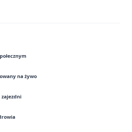
Społecznym
izowany na żywo
 zajezdni
drowia