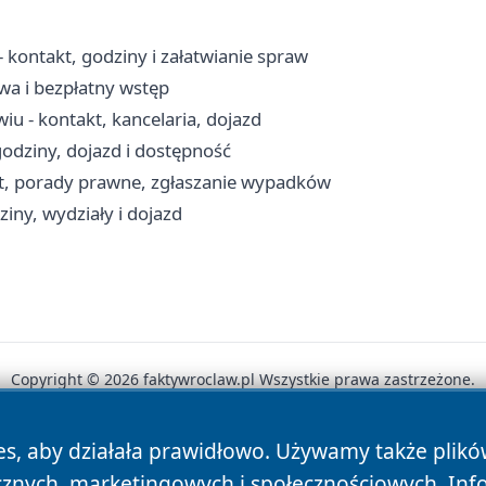
kontakt, godziny i załatwianie spraw
wa i bezpłatny wstęp
u - kontakt, kancelaria, dojazd
godziny, dojazd i dostępność
t, porady prawne, zgłaszanie wypadków
ny, wydziały i dojazd
Copyright © 2026 faktywroclaw.pl Wszystkie prawa zastrzeżone.
es, aby działała prawidłowo. Używamy także plik
News
Autorzy
Polityka Prywatności
Polityka Cookie
cznych, marketingowych i społecznościowych. Inf