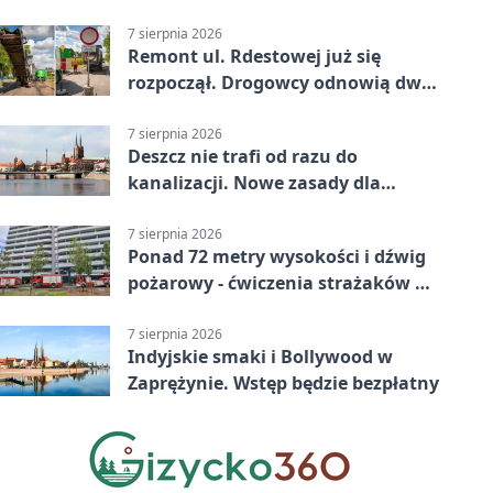
zmiany
7 sierpnia 2026
Remont ul. Rdestowej już się
rozpoczął. Drogowcy odnowią dwa
odcinki
7 sierpnia 2026
Deszcz nie trafi od razu do
kanalizacji. Nowe zasady dla
inwestycji
7 sierpnia 2026
Ponad 72 metry wysokości i dźwig
pożarowy - ćwiczenia strażaków we
Wrocławiu
7 sierpnia 2026
Indyjskie smaki i Bollywood w
Zaprężynie. Wstęp będzie bezpłatny