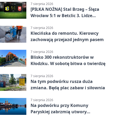
7 sierpnia 2026
[PIŁKA NOŻNA] Stal Brzeg – Ślęza
Wrocław 5:1 w Betclic 3. Lidze
Grupa 3 (Grupa III) – wysoka
porażka wrocławian
7 sierpnia 2026
Klecińska do remontu. Kierowcy
zachowają przejazd jednym pasem
7 sierpnia 2026
Blisko 300 rekonstruktorów w
Kłodzku. W sobotę bitwa o twierdzę
7 sierpnia 2026
Na tym podwórku rusza duża
zmiana. Będą plac zabaw i siłownia
7 sierpnia 2026
Na podwórku przy Komuny
Paryskiej zabrzmią utwory
Powstania Warszawskiego