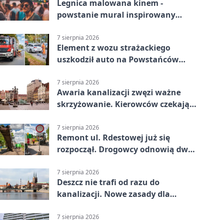
Legnica malowana kinem -
powstanie mural inspirowany
„Małą Moskwą”
7 sierpnia 2026
Element z wozu strażackiego
uszkodził auto na Powstańców
Śląskich
7 sierpnia 2026
Awaria kanalizacji zwęzi ważne
skrzyżowanie. Kierowców czekają
zmiany
7 sierpnia 2026
Remont ul. Rdestowej już się
rozpoczął. Drogowcy odnowią dwa
odcinki
7 sierpnia 2026
Deszcz nie trafi od razu do
kanalizacji. Nowe zasady dla
inwestycji
7 sierpnia 2026