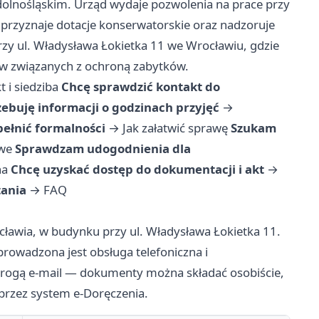
olnośląskim. Urząd wydaje pozwolenia na prace przy
 przyznaje dotacje konserwatorskie oraz nadzoruje
rzy ul. Władysława Łokietka 11 we Wrocławiu, gdzie
aw związanych z ochroną zabytków.
t i siedziba
Chcę sprawdzić kontakt do
zebuję informacji o godzinach przyjęć
→
pełnić formalności
→
Jak załatwić sprawę
Szukam
we
Sprawdzam udogodnienia dla
na
Chcę uzyskać dostęp do dokumentacji i akt
→
tania
→
FAQ
cławia, w budynku przy ul. Władysława Łokietka 11.
 prowadzona jest obsługa telefoniczna i
rogą e-mail — dokumenty można składać osobiście,
e przez system e-Doręczenia.