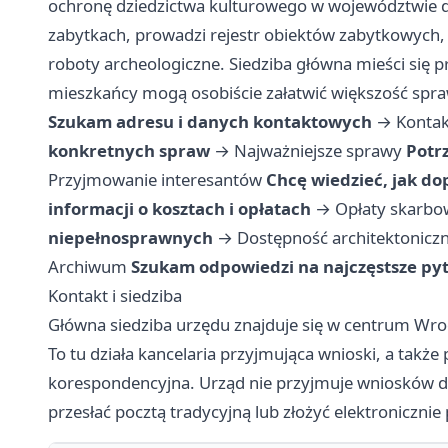
ochronę dziedzictwa kulturowego w województwie d
zabytkach, prowadzi rejestr obiektów zabytkowych,
roboty archeologiczne. Siedziba główna mieści się p
mieszkańcy mogą osobiście załatwić większość spr
Szukam adresu i danych kontaktowych
→
Kontak
konkretnych spraw
→
Najważniejsze sprawy
Potr
Przyjmowanie interesantów
Chcę wiedzieć, jak do
informacji o kosztach i opłatach
→
Opłaty skarbo
niepełnosprawnych
→
Dostępność architektonicz
Archiwum
Szukam odpowiedzi na najczęstsze py
Kontakt i siedziba
Główna siedziba urzędu znajduje się w centrum Wro
To tu działa kancelaria przyjmująca wnioski, a także
korespondencyjna. Urząd nie przyjmuje wniosków d
przesłać pocztą tradycyjną lub złożyć elektroniczni