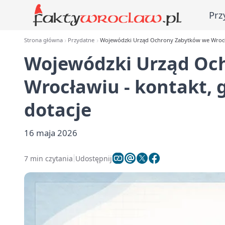
Prz
Strona główna
Przydatne
Wojewódzki Urząd Ochrony Zabytków we Wrocław
Wojewódzki Urząd Oc
Wrocławiu - kontakt, 
dotacje
16 maja 2026
7 min czytania
Udostępnij