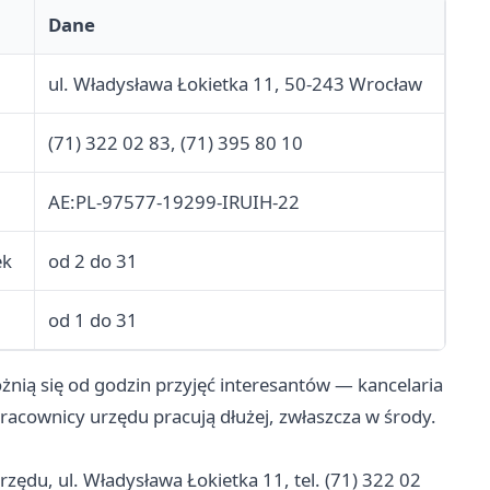
Dane
ul. Władysława Łokietka 11, 50-243 Wrocław
(71) 322 02 83, (71) 395 80 10
AE:PL-97577-19299-IRUIH-22
ek
od 2 do 31
od 1 do 31
ią się od godzin przyjęć interesantów — kancelaria
acownicy urzędu pracują dłużej, zwłaszcza w środy.
zędu, ul. Władysława Łokietka 11, tel. (71) 322 02