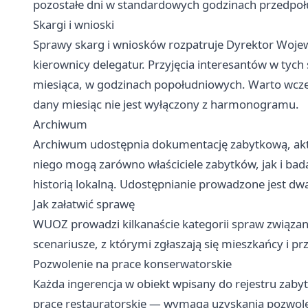
pozostałe dni w standardowych godzinach przedpo
Skargi i wnioski
Sprawy skarg i wniosków rozpatruje Dyrektor Woj
kierownicy delegatur. Przyjęcia interesantów w tych
miesiąca, w godzinach popołudniowych. Warto wcześn
dany miesiąc nie jest wyłączony z harmonogramu.
Archiwum
Archiwum udostępnia dokumentację zabytkową, akta 
niego mogą zarówno właściciele zabytków, jak i bad
historią lokalną. Udostępnianie prowadzone jest d
Jak załatwić sprawę
WUOZ prowadzi kilkanaście kategorii spraw związan
scenariusze, z którymi zgłaszają się mieszkańcy i pr
Pozwolenie na prace konserwatorskie
Każda ingerencja w obiekt wpisany do rejestru za
prace restauratorskie — wymaga uzyskania pozwole