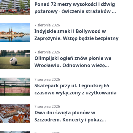
Ponad 72 metry wysokości i dźwig
pożarowy - ćwiczenia strażaków we
Wrocławiu
7 sierpnia 2026
Indyjskie smaki i Bollywood w
Zaprężynie. Wstęp będzie bezpłatny
7 sierpnia 2026
Olimpijski ogień znów płonie we
Wrocławiu. Odnowiono wieżę
stadionu
7 sierpnia 2026
Skatepark przy ul. Legnickiej 65
czasowo wyłączony z użytkowania
7 sierpnia 2026
Dwa dni święta plonów w
Szczodrem. Koncerty i pokaz
dronów