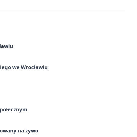
ławiu
skiego we Wrocławiu
Społecznym
izowany na żywo