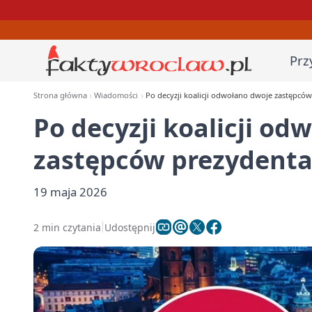
Prz
Strona główna
Wiadomości
Po decyzji koalicji odwołano dwoje zastępcó
Po decyzji koalicji od
zastępców prezydenta
19 maja 2026
2 min czytania
Udostępnij