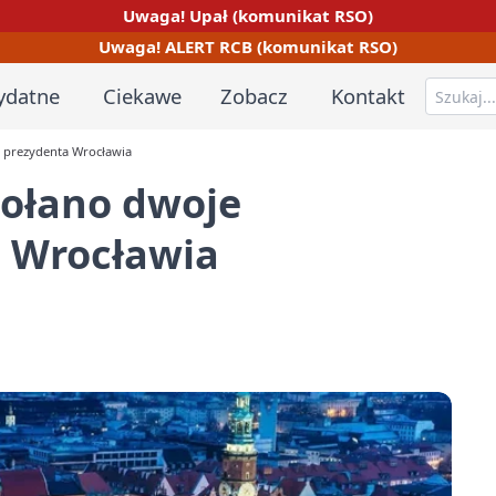
Uwaga! Upał (komunikat RSO)
Uwaga! ALERT RCB (komunikat RSO)
ydatne
Ciekawe
Zobacz
Kontakt
w prezydenta Wrocławia
wołano dwoje
 Wrocławia