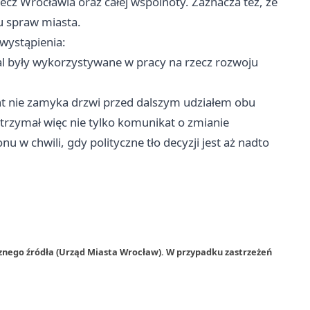
ecz Wrocławia oraz całej wspólnoty. Zaznacza też, że
u spraw miasta.
wystąpienia:
al były wykorzystywane w pracy na rzecz rozwoju
t nie zamyka drzwi przed dalszym udziałem obu
rzymał więc nie tylko komunikat o zmianie
u w chwili, gdy polityczne tło decyzji jest aż nadto
znego źródła (Urząd Miasta Wrocław). W przypadku zastrzeżeń