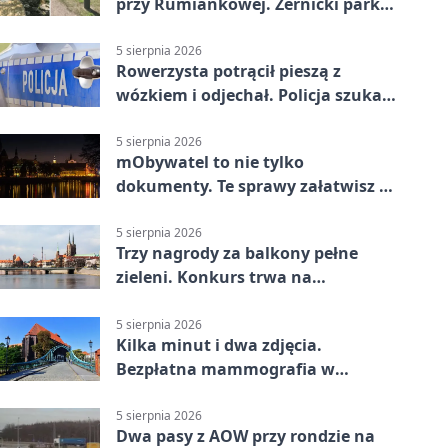
przy Rumiankowej. Żernicki park
się zmienia
5 sierpnia 2026
Rowerzysta potrącił pieszą z
wózkiem i odjechał. Policja szuka
świadków
5 sierpnia 2026
mObywatel to nie tylko
dokumenty. Te sprawy załatwisz w
telefonie
5 sierpnia 2026
Trzy nagrody za balkony pełne
zieleni. Konkurs trwa na
Przedmieściu Oławskim
5 sierpnia 2026
Kilka minut i dwa zdjęcia.
Bezpłatna mammografia w
powiecie wrocławskim
5 sierpnia 2026
Dwa pasy z AOW przy rondzie na