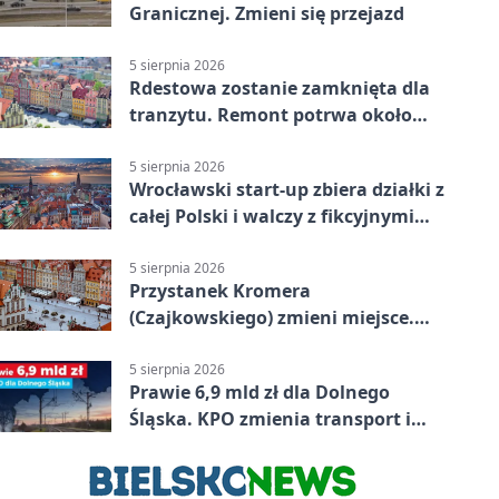
Granicznej. Zmieni się przejazd
5 sierpnia 2026
Rdestowa zostanie zamknięta dla
tranzytu. Remont potrwa około
dwóch miesięcy
5 sierpnia 2026
Wrocławski start-up zbiera działki z
całej Polski i walczy z fikcyjnymi
ofertami
5 sierpnia 2026
Przystanek Kromera
(Czajkowskiego) zmieni miejsce.
Powodem remont zatok
5 sierpnia 2026
Prawie 6,9 mld zł dla Dolnego
Śląska. KPO zmienia transport i
codzienne życie