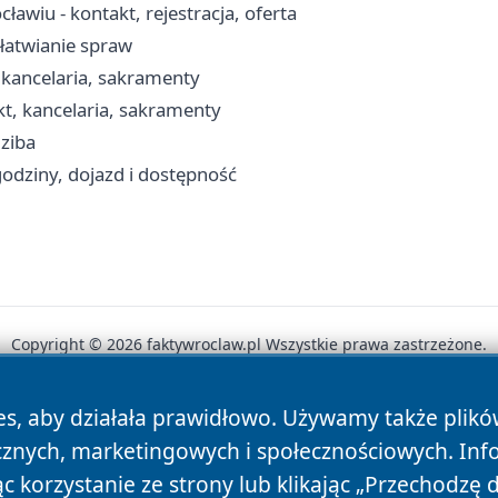
awiu - kontakt, rejestracja, oferta
ałatwianie spraw
 kancelaria, sakramenty
kt, kancelaria, sakramenty
dziba
godziny, dojazd i dostępność
Copyright © 2026 faktywroclaw.pl Wszystkie prawa zastrzeżone.
es, aby działała prawidłowo. Używamy także plik
News
Autorzy
Polityka Prywatności
Polityka Cookie
cznych, marketingowych i społecznościowych. Inf
 korzystanie ze strony lub klikając „Przechodzę 