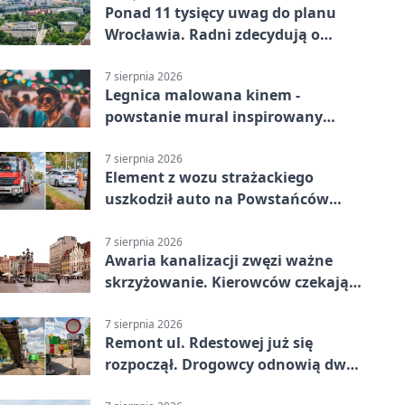
Ponad 11 tysięcy uwag do planu
Wrocławia. Radni zdecydują o
dalszym losie dokumentu
7 sierpnia 2026
Legnica malowana kinem -
powstanie mural inspirowany
„Małą Moskwą”
7 sierpnia 2026
Element z wozu strażackiego
uszkodził auto na Powstańców
Śląskich
7 sierpnia 2026
Awaria kanalizacji zwęzi ważne
skrzyżowanie. Kierowców czekają
zmiany
7 sierpnia 2026
Remont ul. Rdestowej już się
rozpoczął. Drogowcy odnowią dwa
odcinki