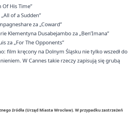
 Of His Time”
 „All of a Sudden”
ampagneshare za „Coward”
rie Klementyna Dusabejambo za „Ben’Imana”
uis za „For The Opponents”
no: film kręcony na Dolnym Śląsku nie tylko wszedł do
ieniem. W Cannes takie rzeczy zapisują się grubą
znego źródła (Urząd Miasta Wrocław). W przypadku zastrzeżeń