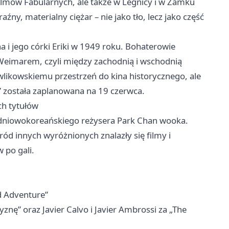
ilmów Fabularnych, ale także w
Legnicy
i w Zamku
źny, materialny ciężar – nie jako tło, lecz jako część
i jego córki Eriki w 1949 roku. Bohaterowie
Weimarem, czyli między zachodnią i wschodnią
wlikowskiemu przestrzeń do kina historycznego, ale
 została zaplanowana na 19 czerwca.
ch tytułów
udniowokoreańskiego reżysera Park Chan wooka.
ród innych wyróżnionych znalazły się filmy i
 po gali.
d Adventure”
znę” oraz Javier Calvo i Javier Ambrossi za „The