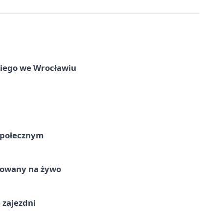
skiego we Wrocławiu
Społecznym
izowany na żywo
 zajezdni