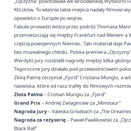
„Ojczyzna” powstawała we wrocławskiej Wytwórni F
Kliczków. To właśnie takie miejsca nadały filmowi wyra
opowieści o Europie po wojnie.
Fabuła prowadzi widza przez podróż Thomasa Manna 
przemieszczają się między Frankfurt nad Menem a 
częścią powojennych Niemiec. Taki materiał daje Pa
bez muzealnego chłodu. Polska premiera „Ojczyzny”
Werdykt jury rozdzielił nagrody między kilka głośny
Tegoroczne jury działało pod przewodnictwem poł
Złotą Palmę otrzymał „Fjord” Cristiana Mungiu, a wś
nazwiska, które od razu trafiły do filmowych rozmów
Złota Palma
– Cristian Mungiu za „Fjord”
Grand Prix
– Andriej Zwiagincew za „Minotaur”
Nagroda Jury
– Valeska Grisebach za „The Dreame
Nagroda za reżyserię
– Paweł Pawlikowski za „Ojczy
Black Ball”