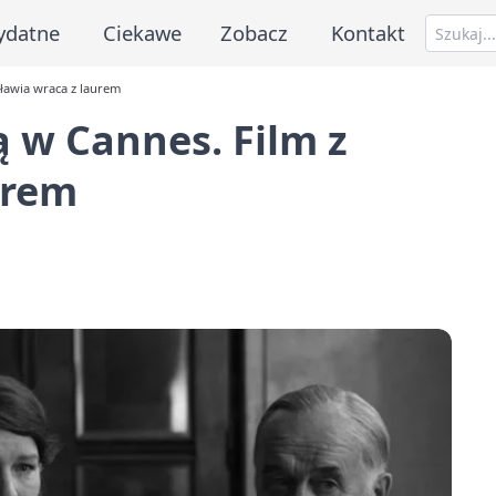
ydatne
Ciekawe
Zobacz
Kontakt
ławia wraca z laurem
 w Cannes. Film z
urem