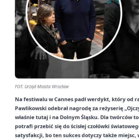
FOT. Urząd Miasta Wrocław
Na festiwalu w Cannes padł werdykt, który od 
Pawlikowski odebrał nagrodę za reżyserię „Ojczy
właśnie tutaj i na Dolnym Śląsku. Dla twórców t
potrafi przebić się do ścisłej czołówki światow
satysfakcji, bo ten sukces dotyczy także miejsc,