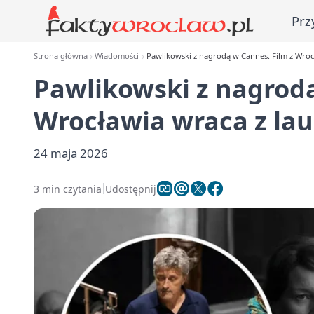
Prz
Strona główna
Wiadomości
Pawlikowski z nagrodą w Cannes. Film z Wroc
Pawlikowski z nagrodą
Wrocławia wraca z la
24 maja 2026
3 min czytania
Udostępnij