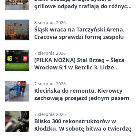
grillowe odpady trafiają do różnych
pojemników
8 sierpnia 2026
Śląsk wraca na Tarczyński Arena.
Cracovia sprawdzi formę zespołu
7 sierpnia 2026
[PIŁKA NOŻNA] Stal Brzeg – Ślęza
Wrocław 5:1 w Betclic 3. Lidze
Grupa 3 (Grupa III) – wysoka
porażka wrocławian
7 sierpnia 2026
Klecińska do remontu. Kierowcy
zachowają przejazd jednym pasem
7 sierpnia 2026
Blisko 300 rekonstruktorów w
Kłodzku. W sobotę bitwa o twierdzę