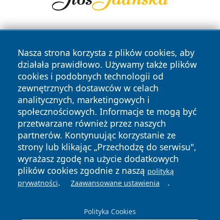
Nasza strona korzysta z plików cookies, aby
działała prawidłowo. Używamy także plików
cookies i podobnych technologii od
zewnętrznych dostawców w celach
Copyright © 2026 faktywroclaw.pl Wszystkie prawa
analitycznych, marketingowych i
zastrzeżone.
społecznościowych. Informacje te mogą być
przetwarzane również przez naszych
partnerów. Kontynuując korzystanie ze
Polityka
Polityka
News
Autorzy
strony lub klikając „Przechodzę do serwisu",
Prywatności
Cookies
wyrażasz zgodę na użycie dodatkowych
plików cookies zgodnie z naszą
polityką
.
.
prywatności
Zaawansowane ustawienia
Polityka Cookies