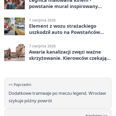
Legnica malowana kinem -
powstanie mural inspirowany
„Małą Moskwą”
7 sierpnia 2026
Element z wozu strażackiego
uszkodził auto na Powstańców
Śląskich
7 sierpnia 2026
Awaria kanalizacji zwęzi ważne
skrzyżowanie. Kierowców czekają
zmiany
<< Poprzedni
Dodatkowe tramwaje po meczu legend. Wrocław
szykuje późny powrót
Następny >>