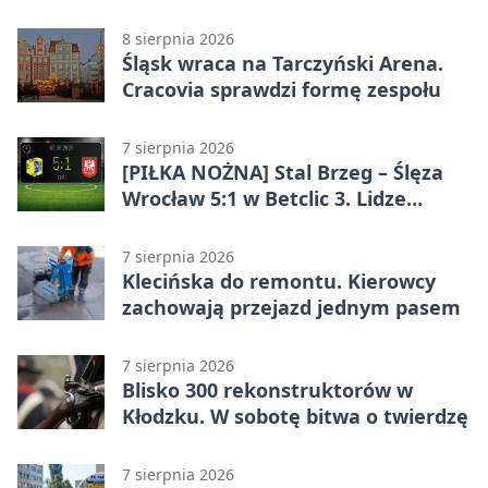
pojemników
8 sierpnia 2026
Śląsk wraca na Tarczyński Arena.
Cracovia sprawdzi formę zespołu
7 sierpnia 2026
[PIŁKA NOŻNA] Stal Brzeg – Ślęza
Wrocław 5:1 w Betclic 3. Lidze
Grupa 3 (Grupa III) – wysoka
porażka wrocławian
7 sierpnia 2026
Klecińska do remontu. Kierowcy
zachowają przejazd jednym pasem
7 sierpnia 2026
Blisko 300 rekonstruktorów w
Kłodzku. W sobotę bitwa o twierdzę
7 sierpnia 2026