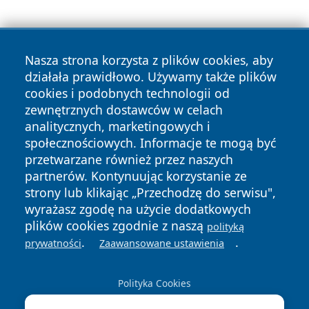
Nasza strona korzysta z plików cookies, aby
działała prawidłowo. Używamy także plików
cookies i podobnych technologii od
zewnętrznych dostawców w celach
Copyright © 2026 faktywroclaw.pl Wszystkie prawa
analitycznych, marketingowych i
zastrzeżone.
społecznościowych. Informacje te mogą być
przetwarzane również przez naszych
partnerów. Kontynuując korzystanie ze
Polityka
Polityka
News
Autorzy
strony lub klikając „Przechodzę do serwisu",
Prywatności
Cookies
wyrażasz zgodę na użycie dodatkowych
plików cookies zgodnie z naszą
polityką
.
.
prywatności
Zaawansowane ustawienia
Polityka Cookies