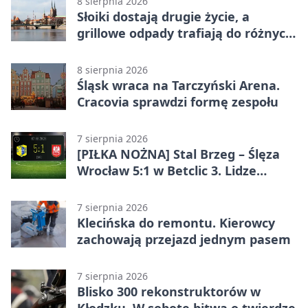
8 sierpnia 2026
Słoiki dostają drugie życie, a
grillowe odpady trafiają do różnych
pojemników
8 sierpnia 2026
Śląsk wraca na Tarczyński Arena.
Cracovia sprawdzi formę zespołu
7 sierpnia 2026
[PIŁKA NOŻNA] Stal Brzeg – Ślęza
Wrocław 5:1 w Betclic 3. Lidze
Grupa 3 (Grupa III) – wysoka
porażka wrocławian
7 sierpnia 2026
Klecińska do remontu. Kierowcy
zachowają przejazd jednym pasem
7 sierpnia 2026
Blisko 300 rekonstruktorów w
Kłodzku. W sobotę bitwa o twierdzę