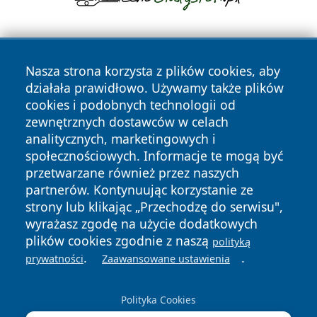
Nasza strona korzysta z plików cookies, aby
działała prawidłowo. Używamy także plików
cookies i podobnych technologii od
zewnętrznych dostawców w celach
Copyright © 2026 faktywroclaw.pl Wszystkie prawa
analitycznych, marketingowych i
zastrzeżone.
społecznościowych. Informacje te mogą być
przetwarzane również przez naszych
partnerów. Kontynuując korzystanie ze
Polityka
Polityka
News
Autorzy
strony lub klikając „Przechodzę do serwisu",
Prywatności
Cookies
wyrażasz zgodę na użycie dodatkowych
plików cookies zgodnie z naszą
polityką
.
.
prywatności
Zaawansowane ustawienia
Polityka Cookies