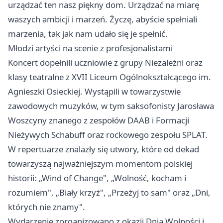
urządzać ten nasz piękny dom. Urządzać na miarę
waszych ambicji i marzeń. Życzę, abyście spełniali
marzenia, tak jak nam udało się je spełnić.
Młodzi artyści na scenie z profesjonalistami
Koncert dopełnili uczniowie z grupy Niezależni oraz
klasy teatralne z XVII Liceum Ogólnokształcącego im.
Agnieszki Osieckiej. Wystąpili w towarzystwie
zawodowych muzyków, w tym saksofonisty Jarosława
Woszcyny znanego z zespołów DAAB i Formacji
Nieżywych Schabuff oraz rockowego zespołu SPLAT.
W repertuarze znalazły się utwory, które od dekad
towarzyszą najważniejszym momentom polskiej
historii: „Wind of Change", „Wolność, kocham i
rozumiem", „Biały krzyż", „Przeżyj to sam" oraz „Dni,
których nie znamy".
Wydarzenie zorganizowano z okazji Dnia Wolności i