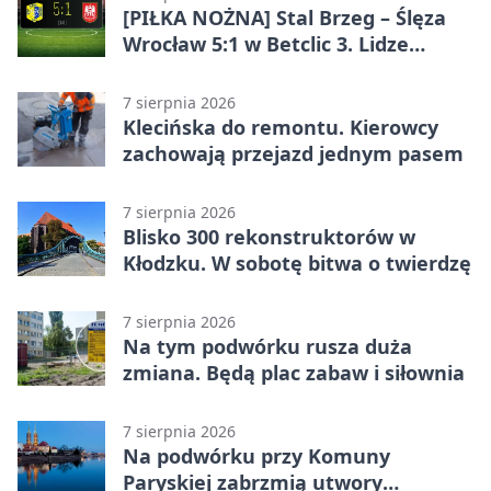
[PIŁKA NOŻNA] Stal Brzeg – Ślęza
Wrocław 5:1 w Betclic 3. Lidze
Grupa 3 (Grupa III) – wysoka
porażka wrocławian
7 sierpnia 2026
Klecińska do remontu. Kierowcy
zachowają przejazd jednym pasem
7 sierpnia 2026
Blisko 300 rekonstruktorów w
Kłodzku. W sobotę bitwa o twierdzę
7 sierpnia 2026
Na tym podwórku rusza duża
zmiana. Będą plac zabaw i siłownia
7 sierpnia 2026
Na podwórku przy Komuny
Paryskiej zabrzmią utwory