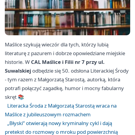
Maślice szykują wieczór dla tych, którzy lubią
literaturę z pazurem i dobrze opowiedziane miejskie
historie. W
CAL Maślice i Filii nr 7 przy ul.
Suwalskiej
odbędzie się 50. odsłona Literackiej Środy
- tym razem z Małgorzatą Starostą, autorką, która
potrafi połączyć zagadkę, humor i mocny fabularny
skręt 📚
Literacka Środa z Małgorzatą Starostą wraca na
Maślice z jubileuszowym rozmachem
„Błyski” otwierają nowy kryminalny cykl i dają
pretekst do rozmowy o mroku pod powierzchnią