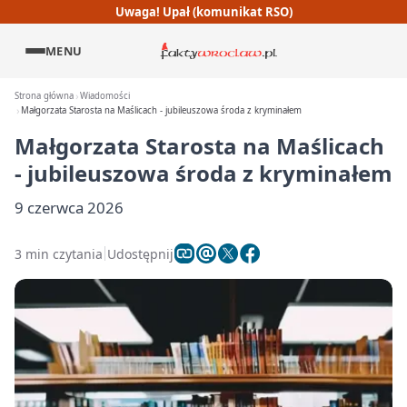
Uwaga! Upał (komunikat RSO)
MENU
Strona główna
Wiadomości
Małgorzata Starosta na Maślicach - jubileuszowa środa z kryminałem
Małgorzata Starosta na Maślicach
- jubileuszowa środa z kryminałem
9 czerwca 2026
3 min czytania
Udostępnij