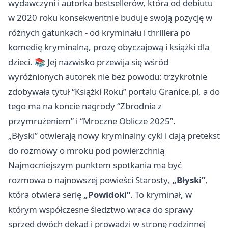
wydawczyni i autorka bestsellerów, która od debiutu
w 2020 roku konsekwentnie buduje swoją pozycję w
różnych gatunkach - od kryminału i thrillera po
komedię kryminalną, prozę obyczajową i książki dla
dzieci. 📚 Jej nazwisko przewija się wśród
wyróżnionych autorek nie bez powodu: trzykrotnie
zdobywała tytuł “Książki Roku” portalu Granice.pl, a do
tego ma na koncie nagrody “Zbrodnia z
przymrużeniem” i “Mroczne Oblicze 2025”.
„Błyski” otwierają nowy kryminalny cykl i dają pretekst
do rozmowy o mroku pod powierzchnią
Najmocniejszym punktem spotkania ma być
rozmowa o najnowszej powieści Starosty,
„Błyski”
,
która otwiera serię
„Powidoki”
. To kryminał, w
którym współczesne śledztwo wraca do sprawy
sprzed dwóch dekad i prowadzi w stronę rodzinnej