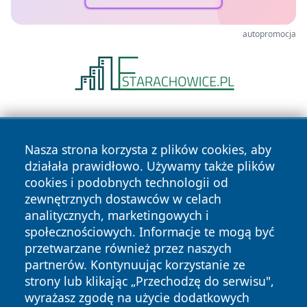
autopromocja
Nasza strona korzysta z plików cookies, aby
działała prawidłowo. Używamy także plików
cookies i podobnych technologii od
zewnętrznych dostawców w celach
Copyright © 2026 faktywroclaw.pl Wszystkie prawa
analitycznych, marketingowych i
zastrzeżone.
społecznościowych. Informacje te mogą być
przetwarzane również przez naszych
partnerów. Kontynuując korzystanie ze
Polityka
Polityka
News
Autorzy
strony lub klikając „Przechodzę do serwisu",
Prywatności
Cookies
wyrażasz zgodę na użycie dodatkowych