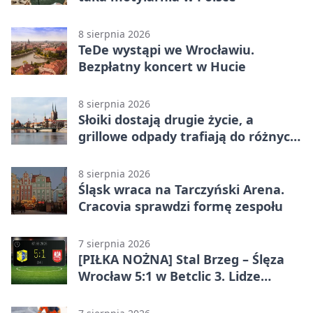
8 sierpnia 2026
TeDe wystąpi we Wrocławiu.
Bezpłatny koncert w Hucie
8 sierpnia 2026
Słoiki dostają drugie życie, a
grillowe odpady trafiają do różnych
pojemników
8 sierpnia 2026
Śląsk wraca na Tarczyński Arena.
Cracovia sprawdzi formę zespołu
7 sierpnia 2026
[PIŁKA NOŻNA] Stal Brzeg – Ślęza
Wrocław 5:1 w Betclic 3. Lidze
Grupa 3 (Grupa III) – wysoka
porażka wrocławian