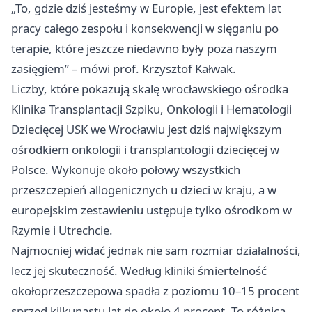
„To, gdzie dziś jesteśmy w Europie, jest efektem lat
pracy całego zespołu i konsekwencji w sięganiu po
terapie, które jeszcze niedawno były poza naszym
zasięgiem” – mówi prof. Krzysztof Kałwak.
Liczby, które pokazują skalę wrocławskiego ośrodka
Klinika Transplantacji Szpiku, Onkologii i Hematologii
Dziecięcej USK we Wrocławiu jest dziś największym
ośrodkiem onkologii i transplantologii dziecięcej w
Polsce. Wykonuje około połowy wszystkich
przeszczepień allogenicznych u dzieci w kraju, a w
europejskim zestawieniu ustępuje tylko ośrodkom w
Rzymie i Utrechcie.
Najmocniej widać jednak nie sam rozmiar działalności,
lecz jej skuteczność. Według kliniki śmiertelność
okołoprzeszczepowa spadła z poziomu 10–15 procent
sprzed kilkunastu lat do około 4 procent. To różnica,