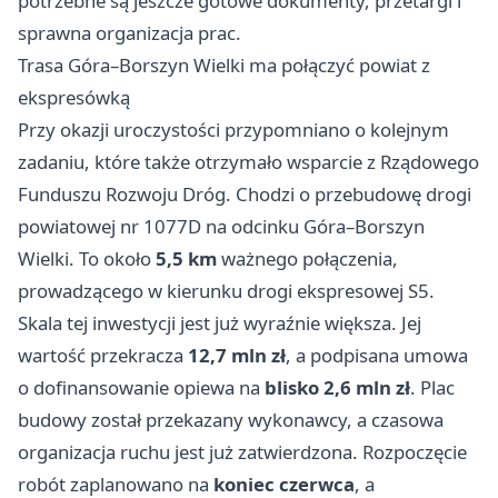
potrzebne są jeszcze gotowe dokumenty, przetargi i
sprawna organizacja prac.
Trasa Góra–Borszyn Wielki ma połączyć powiat z
ekspresówką
Przy okazji uroczystości przypomniano o kolejnym
zadaniu, które także otrzymało wsparcie z Rządowego
Funduszu Rozwoju Dróg. Chodzi o przebudowę drogi
powiatowej nr 1077D na odcinku Góra–Borszyn
Wielki. To około
5,5 km
ważnego połączenia,
prowadzącego w kierunku drogi ekspresowej S5.
Skala tej inwestycji jest już wyraźnie większa. Jej
wartość przekracza
12,7 mln zł
, a podpisana umowa
o dofinansowanie opiewa na
blisko 2,6 mln zł
. Plac
budowy został przekazany wykonawcy, a czasowa
organizacja ruchu jest już zatwierdzona. Rozpoczęcie
robót zaplanowano na
koniec czerwca
, a