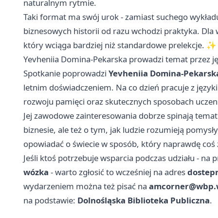
naturalnym rytmie.
Taki format ma swój urok - zamiast suchego wykład
biznesowych historii od razu wchodzi praktyka. Dla 
który wciąga bardziej niż standardowe prelekcje. ✨
Yevheniia Domina-Pekarska prowadzi temat przez ję
Spotkanie poprowadzi
Yevheniia Domina-Pekarsk
letnim doświadczeniem. Na co dzień pracuje z języ
rozwoju pamięci oraz skutecznych sposobach uczeni
Jej zawodowe zainteresowania dobrze spinają temat 
biznesie, ale też o tym, jak ludzie rozumieją pomysły
opowiadać o świecie w sposób, który naprawdę coś 
Jeśli ktoś potrzebuje wsparcia podczas udziału - na 
wózka
- warto zgłosić to wcześniej na adres
dostep
wydarzeniem można też pisać na
amcorner@wbp.w
na podstawie:
Dolnośląska Biblioteka Publiczna
.