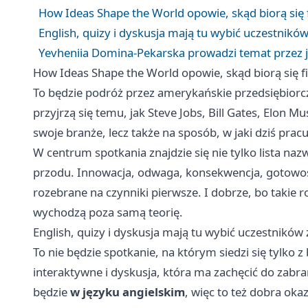
How Ideas Shape the World opowie, skąd biorą się 
English, quizy i dyskusja mają tu wybić uczestnikó
Yevheniia Domina-Pekarska prowadzi temat przez j
How Ideas Shape the World opowie, skąd biorą się f
To będzie podróż przez amerykańskie przedsiębiorcz
przyjrzą się temu, jak Steve Jobs, Bill Gates, Elon M
swoje branże, lecz także na sposób, w jaki dziś pr
W centrum spotkania znajdzie się nie tylko lista nazw
przodu. Innowacja, odwaga, konsekwencja, gotowość
rozebrane na czynniki pierwsze. I dobrze, bo takie
wychodzą poza samą teorię.
English, quizy i dyskusja mają tu wybić uczestników
To nie będzie spotkanie, na którym siedzi się tylko 
interaktywne i dyskusja, która ma zachęcić do zabr
będzie
w języku angielskim
, więc to też dobra oka