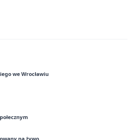
skiego we Wrocławiu
Społecznym
izowany na żywo