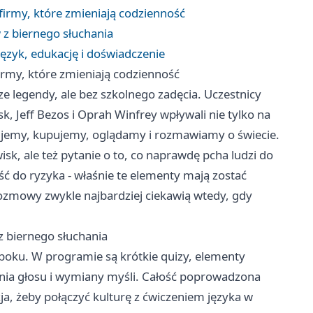
firmy, które zmieniają codzienność
w z biernego słuchania
ęzyk, edukację i doświadczenie
irmy, które zmieniają codzienność
e legendy, ale bez szkolnego zadęcia. Uczestnicy
usk, Jeff Bezos i Oprah Winfrey wpływali nie tylko na
acujemy, kupujemy, oglądamy i rozmawiamy o świecie.
isk, ale też pytanie o to, co naprawdę pcha ludzi do
 do ryzyka - właśnie te elementy mają zostać
 rozmowy zwykle najbardziej ciekawią wtedy, gdy
 z biernego słuchania
z boku. W programie są krótkie quizy, elementy
ania głosu i wymiany myśli. Całość poprowadzona
zja, żeby połączyć kulturę z ćwiczeniem języka w