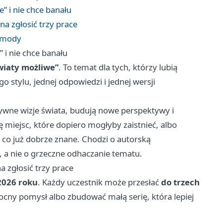
” i nie chce banału
na zgłosić trzy prace
i mody
 i nie chce banału
wiaty możliwe”
. To temat dla tych, którzy lubią
 stylu, jednej odpowiedzi i jednej wersji
tywne wizje świata, budują nowe perspektywy i
 miejsc, które dopiero mogłyby zaistnieć, albo
, co już dobrze znane. Chodzi o autorską
y, a nie o grzeczne odhaczanie tematu.
a zgłosić trzy prace
2026 roku
. Każdy uczestnik może przesłać
do trzech
cny pomysł albo zbudować małą serię, która lepiej