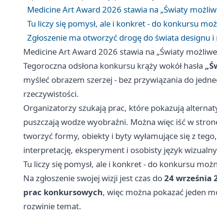
Medicine Art Award 2026 stawia na „Światy możliwe
Tu liczy się pomysł, ale i konkret - do konkursu moż
Zgłoszenie ma otworzyć drogę do świata designu 
Medicine Art Award 2026 stawia na „Światy możliwe”
Tegoroczna odsłona konkursu krąży wokół hasła
„Ś
myśleć obrazem szerzej - bez przywiązania do jednego
rzeczywistości.
Organizatorzy szukają prac, które pokazują alterna
puszczają wodze wyobraźni. Można więc iść w stronę
tworzyć formy, obiekty i byty wyłamujące się z tego
interpretację, eksperyment i osobisty język wizualn
Tu liczy się pomysł, ale i konkret - do konkursu możn
Na zgłoszenie swojej wizji jest czas do
24 września 
prac konkursowych
, więc można pokazać jeden mo
rozwinie temat.