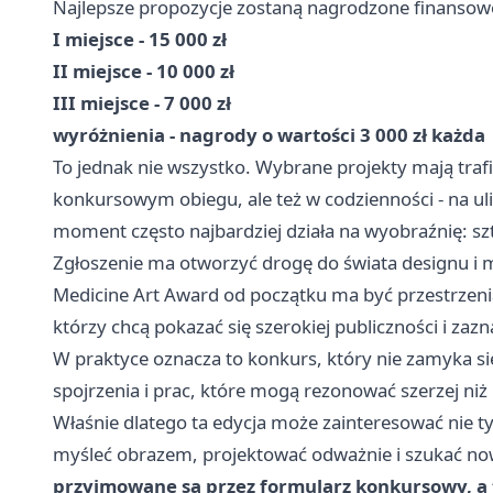
Najlepsze propozycje zostaną nagrodzone finansow
I miejsce - 15 000 zł
II miejsce - 10 000 zł
III miejsce - 7 000 zł
wyróżnienia - nagrody o wartości 3 000 zł każda
To jednak nie wszystko. Wybrane projekty mają trafić 
konkursowym obiegu, ale też w codzienności - na ulic
moment często najbardziej działa na wyobraźnię: szt
Zgłoszenie ma otworzyć drogę do świata designu i
Medicine Art Award od początku ma być przestrzenią
którzy chcą pokazać się szerokiej publiczności i za
W praktyce oznacza to konkurs, który nie zamyka się 
spojrzenia i prac, które mogą rezonować szerzej ni
Właśnie dlatego ta edycja może zainteresować nie t
myśleć obrazem, projektować odważnie i szukać no
przyjmowane są przez formularz konkursowy, a 