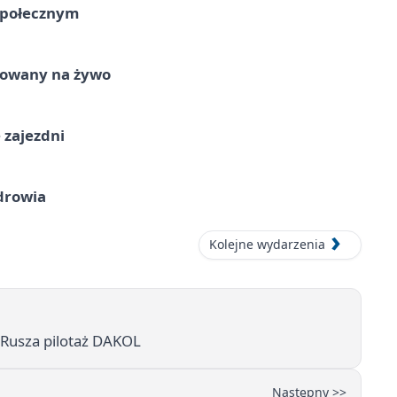
Społecznym
izowany na żywo
 zajezdni
drowia
Kolejne wydarzenia
 Rusza pilotaż DAKOL
Następny >>