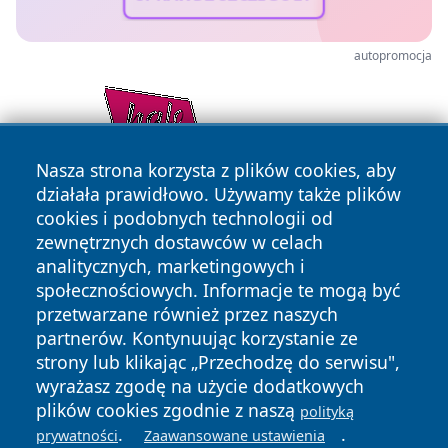
autopromocja
Nasza strona korzysta z plików cookies, aby
działała prawidłowo. Używamy także plików
cookies i podobnych technologii od
zewnętrznych dostawców w celach
analitycznych, marketingowych i
społecznościowych. Informacje te mogą być
przetwarzane również przez naszych
partnerów. Kontynuując korzystanie ze
Copyright © 2026 faktywroclaw.pl Wszystkie prawa
zastrzeżone.
strony lub klikając „Przechodzę do serwisu",
wyrażasz zgodę na użycie dodatkowych
plików cookies zgodnie z naszą
polityką
Polityka
Polityka
.
.
prywatności
Zaawansowane ustawienia
News
Autorzy