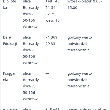
Bibliote
ulica
+48 +48
wtorek–piątek 9.00-
ka
Bernardy
71-344-
15.00
ńska 7,
82-79,
50-156
wew. 15
Wrocław
Dział
ulica
71 369
godziny warto
Edukacji
Bernardy
99 33
potwierdzić
ńska 7,
telefonicznie
50-156
Wrocław
Księgar
ulica
—
godziny warto
nia
Bernardy
potwierdzić
ńska 7,
telefonicznie
50-156
Wrocław
Archiwu
ulica
+48 +48
poniedziałek–piątek w