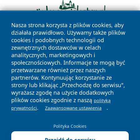
Nasza strona korzysta z plików cookies, aby
działała prawidłowo. Używamy także plików
cookies i podobnych technologii od
zewnętrznych dostawców w celach
analitycznych, marketingowych i
społecznościowych. Informacje te mogą być
przetwarzane również przez naszych
Copyright © 2026 faktywroclaw.pl Wszystkie prawa
partnerów. Kontynuując korzystanie ze
zastrzeżone.
strony lub klikając „Przechodzę do serwisu",
wyrażasz zgodę na użycie dodatkowych
plików cookies zgodnie z naszą
polityką
Polityka
Polityka
News
Autorzy
.
.
prywatności
Zaawansowane ustawienia
Prywatności
Cookies
Polityka Cookies