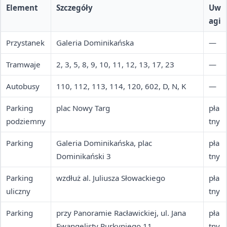
Element
Szczegóły
Uw
agi
Przystanek
Galeria Dominikańska
—
Tramwaje
2, 3, 5, 8, 9, 10, 11, 12, 13, 17, 23
—
Autobusy
110, 112, 113, 114, 120, 602, D, N, K
—
Parking
plac Nowy Targ
pła
podziemny
tny
Parking
Galeria Dominikańska, plac
pła
Dominikański 3
tny
Parking
wzdłuż al. Juliusza Słowackiego
pła
uliczny
tny
Parking
przy Panoramie Racławickiej, ul. Jana
pła
Ewangelisty Purkyniego 11
tny