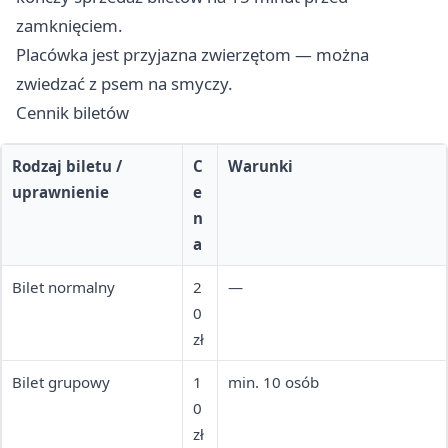
zamknięciem.
Placówka jest przyjazna zwierzętom — można
zwiedzać z psem na smyczy.
Cennik biletów
Rodzaj biletu /
C
Warunki
uprawnienie
e
n
a
Bilet normalny
2
—
0
zł
Bilet grupowy
1
min. 10 osób
0
zł