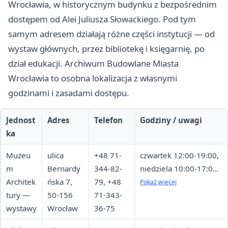
Wrocławia, w historycznym budynku z bezpośrednim
dostępem od Alei Juliusza Słowackiego. Pod tym
samym adresem działają różne części instytucji — od
wystaw głównych, przez bibliotekę i księgarnię, po
dział edukacji. Archiwum Budowlane Miasta
Wrocławia to osobna lokalizacja z własnymi
godzinami i zasadami dostępu.
Jednost
Adres
Telefon
Godziny / uwagi
ka
Muzeu
ulica
+48 71-
czwartek 12:00-19:00,
m
Bernardy
344-82-
niedziela 10:00-17:00;
Architek
ńska 7,
79, +48
poniedziałek
Pokaż więcej
tury —
50-156
71-343-
nieczynne
wystawy
Wrocław
36-75