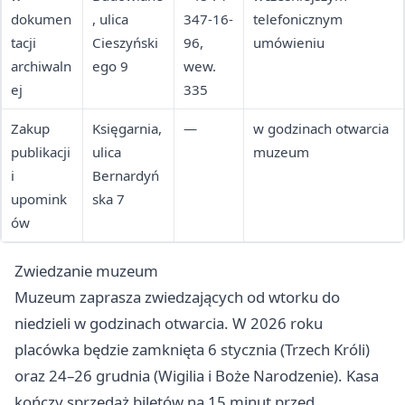
dokumen
, ulica
347-16-
telefonicznym
tacji
Cieszyński
96,
umówieniu
archiwaln
ego 9
wew.
ej
335
Zakup
Księgarnia,
—
w godzinach otwarcia
publikacji
ulica
muzeum
i
Bernardyń
upomink
ska 7
ów
Zwiedzanie muzeum
Muzeum zaprasza zwiedzających od wtorku do
niedzieli w godzinach otwarcia. W 2026 roku
placówka będzie zamknięta 6 stycznia (Trzech Króli)
oraz 24–26 grudnia (Wigilia i Boże Narodzenie). Kasa
kończy sprzedaż biletów na 15 minut przed