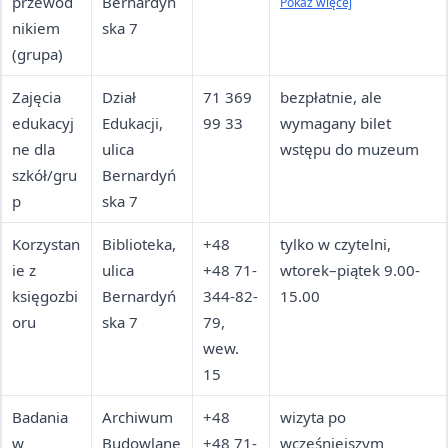
przewod
Bernardyń
potwierdzenie/odwoł
Pokaż więcej
nikiem
ska 7
anie 72 h przed
(grupa)
wizytą
Zajęcia
Dział
71 369
bezpłatnie, ale
edukacyj
Edukacji,
99 33
wymagany bilet
ne dla
ulica
wstępu do muzeum
szkół/gru
Bernardyń
p
ska 7
Korzystan
Biblioteka,
+48
tylko w czytelni,
ie z
ulica
+48 71-
wtorek–piątek 9.00-
księgozbi
Bernardyń
344-82-
15.00
oru
ska 7
79,
wew.
15
Badania
Archiwum
+48
wizyta po
w
Budowlane
+48 71-
wcześniejszym