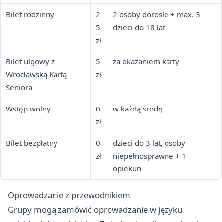
Bilet rodzinny
2
2 osoby dorosłe + max. 3
5
dzieci do 18 lat
zł
Bilet ulgowy z
5
za okazaniem karty
Wrocławską Kartą
zł
Seniora
Wstęp wolny
0
w każdą środę
zł
Bilet bezpłatny
0
dzieci do 3 lat, osoby
zł
niepełnosprawne + 1
opiekun
Oprowadzanie z przewodnikiem
Grupy mogą zamówić oprowadzanie w języku