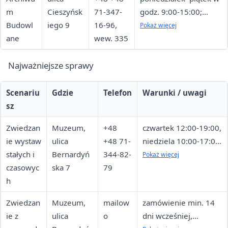
m
Cieszyńsk
71-347-
godz. 9:00-15:00;
Budowl
iego 9
16-96,
wizyta po
Pokaż więcej
ane
wew. 335
wcześniejszym
umówieniu
Najważniejsze sprawy
Scenariu
Gdzie
Telefon
Warunki / uwagi
sz
Zwiedzan
Muzeum,
+48
czwartek 12:00-19:00,
ie wystaw
ulica
+48 71-
niedziela 10:00-17:00;
stałych i
Bernardyń
344-82-
wstęp wolny w środy
Pokaż więcej
czasowyc
ska 7
79
h
Zwiedzan
Muzeum,
mailow
zamówienie min. 14
ie z
ulica
o
dni wcześniej,