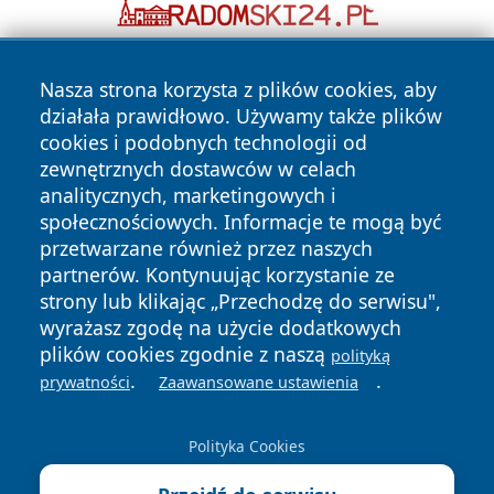
Nasza strona korzysta z plików cookies, aby
działała prawidłowo. Używamy także plików
cookies i podobnych technologii od
zewnętrznych dostawców w celach
analitycznych, marketingowych i
Copyright © 2026 faktywroclaw.pl Wszystkie prawa
społecznościowych. Informacje te mogą być
zastrzeżone.
przetwarzane również przez naszych
partnerów. Kontynuując korzystanie ze
strony lub klikając „Przechodzę do serwisu",
Polityka
Polityka
News
Autorzy
wyrażasz zgodę na użycie dodatkowych
Prywatności
Cookies
plików cookies zgodnie z naszą
polityką
.
.
prywatności
Zaawansowane ustawienia
Polityka Cookies