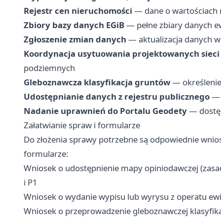
Rejestr cen nieruchomości
— dane o wartościach r
Zbiory bazy danych EGiB
— pełne zbiary danych ew
Zgłoszenie zmian danych
— aktualizacja danych w
Koordynacja usytuowania projektowanych sieci 
podziemnych
Gleboznawcza klasyfikacja gruntów
— określenie 
Udostępnianie danych z rejestru publicznego
— 
Nadanie uprawnień do Portalu Geodety
— dostę
Załatwianie spraw i formularze
Do złożenia sprawy potrzebne są odpowiednie wniosk
formularze:
Wniosek o udostępnienie mapy opiniodawczej (zasa
i P1
Wniosek o wydanie wypisu lub wyrysu z operatu e
Wniosek o przeprowadzenie gleboznawczej klasyfik