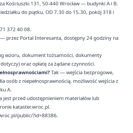
za Kościuszki 131, 50-440 Wrocław — budynki A i B.
edziałku do piątku, OD 7.30 do 15.30, pokój 318 i
 71 372 40 08.
— przez Portal Interesanta, dostępny 24 godziny na
ug wzoru, dokument tożsamości, dokumenty
 dotyczy) oraz opłatę za żądane czynności.
epełnosprawnościami?
Tak — wejścia bezprogowe,
la osób z niepełnosprawnością, możliwość wejścia z
ku A.
a jest przed udostępnieniem materiałów lub
onie kataster.wroc.pl.
.wroc.pl/public/?id=88386.