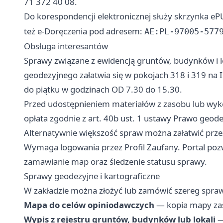
71 372 40 08.
Do korespondencji elektronicznej służy skrzynka e
też e-Doręczenia pod adresem:
AE:PL-97005-577
Obsługa interesantów
Sprawy związane z ewidencją gruntów, budynków i l
geodezyjnego załatwia się w pokojach 318 i 319 na II
do piątku w godzinach OD 7.30 do 15.30.
Przed udostępnieniem materiałów z zasobu lub wyk
opłata zgodnie z art. 40b ust. 1 ustawy Prawo geode
Alternatywnie większość spraw można załatwić prz
Wymaga logowania przez Profil Zaufany. Portal pozw
zamawianie map oraz śledzenie statusu sprawy.
Sprawy geodezyjne i kartograficzne
W zakładzie można złożyć lub zamówić szereg spraw
Mapa do celów opiniodawczych
— kopia mapy zasa
Wypis z rejestru gruntów, budynków lub lokali
—