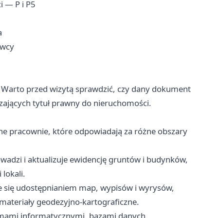
i — P i P5
a
awcy
. Warto przed wizytą sprawdzić, czy dany dokument
zających tytuł prawny do nieruchomości.
ówne pracownie, które odpowiadają za różne obszary
adzi i aktualizuje ewidencję gruntów i budynków,
lokali.
 się udostępnianiem map, wypisów i wyrysów,
materiały geodezyjno-kartograficzne.
mami informatycznymi, bazami danych