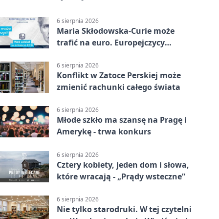
6 sierpnia 2026
Maria Skłodowska-Curie może
trafić na euro. Europejczycy
wybierają wzór
6 sierpnia 2026
Konflikt w Zatoce Perskiej może
zmienić rachunki całego świata
6 sierpnia 2026
Młode szkło ma szansę na Pragę i
Amerykę - trwa konkurs
6 sierpnia 2026
Cztery kobiety, jeden dom i słowa,
które wracają - „Prądy wsteczne”
6 sierpnia 2026
Nie tylko starodruki. W tej czytelni