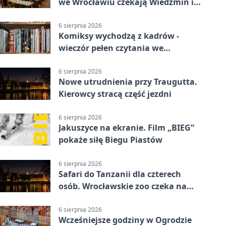
we Wrocławiu czekają Wiedźmin i
Makłowicz
6 sierpnia 2026
Komiksy wychodzą z kadrów -
wieczór pełen czytania we
Wrocławiu
6 sierpnia 2026
Nowe utrudnienia przy Traugutta.
Kierowcy stracą część jezdni
6 sierpnia 2026
Jakuszyce na ekranie. Film „BIEG”
pokaże siłę Biegu Piastów
6 sierpnia 2026
Safari do Tanzanii dla czterech
osób. Wrocławskie zoo czeka na
konkursowe historie
6 sierpnia 2026
Wcześniejsze godziny w Ogrodzie