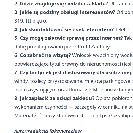
2. Gdzie znajduje się siedziba zakładu?
Ul. Tadeus
3. Jakie są godziny obsługi interesantów?
Od poni
319, III piętro.
4. Jak skontaktować się z sekretariatem?
Telefon
5. Czy mogę załatwić sprawę przez internet?
Tak 
dobę po zalogowaniu przez Profil Zaufany.
6. Co zabrać na wizytę?
Wniosek wypełniony wedł
potwierdzające tytuł prawny do nieruchomości (jeśli
7. Czy budynek jest dostosowany dla osób z ni
windy, toalety przystosowane, miejsca parkingowe d
psem asystującym oraz tłumacz PJM online w budyn
8. Jak zapłacić za usługi zakładu?
Opłata pobieran
wykonaniem czynności — szczegóły w cenniku na str
Materiał źródłowy stanowiła strona https://pzk.ibip
Autor:
redakcja faktywroclaw