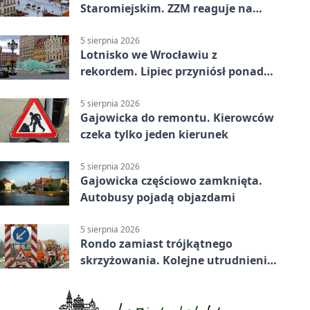
Staromiejskim. ZZM reaguje na
apele
5 sierpnia 2026
Lotnisko we Wrocławiu z
rekordem. Lipiec przyniósł ponad
700 tys. pasażerów
5 sierpnia 2026
Gajowicka do remontu. Kierowców
czeka tylko jeden kierunek
5 sierpnia 2026
Gajowicka częściowo zamknięta.
Autobusy pojadą objazdami
5 sierpnia 2026
Rondo zamiast trójkątnego
skrzyżowania. Kolejne utrudnienia
na Brochowie