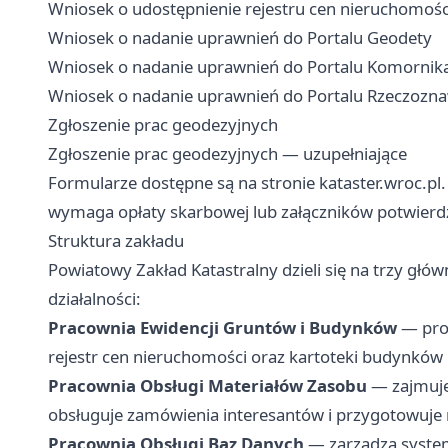
Wniosek o udostępnienie rejestru cen nieruchomośc
Wniosek o nadanie uprawnień do Portalu Geodety
Wniosek o nadanie uprawnień do Portalu Komornik
Wniosek o nadanie uprawnień do Portalu Rzeczozn
Zgłoszenie prac geodezyjnych
Zgłoszenie prac geodezyjnych — uzupełniające
Formularze dostępne są na stronie kataster.wroc.pl
wymaga opłaty skarbowej lub załączników potwierd
Struktura zakładu
Powiatowy Zakład Katastralny dzieli się na trzy gł
działalności:
Pracownia Ewidencji Gruntów i Budynków
— prow
rejestr cen nieruchomości oraz kartoteki budynków i 
Pracownia Obsługi Materiałów Zasobu
— zajmuje
obsługuje zamówienia interesantów i przygotowuje 
Pracownia Obsługi Baz Danych
— zarządza syste