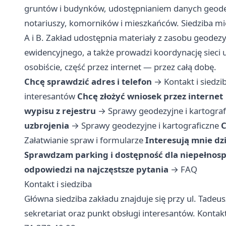
gruntów i budynków, udostępnianiem danych geode
notariuszy, komorników i mieszkańców. Siedziba mie
A i B. Zakład udostępnia materiały z zasobu geodez
ewidencyjnego, a także prowadzi koordynację sieci 
osobiście, część przez internet — przez całą dobę.
Chcę sprawdzić adres i telefon
→
Kontakt i siedzi
interesantów
Chcę złożyć wniosek przez internet
wypisu z rejestru
→
Sprawy geodezyjne i kartograf
uzbrojenia
→
Sprawy geodezyjne i kartograficzne
C
Załatwianie spraw i formularze
Interesują mnie dz
Sprawdzam parking i dostępność dla niepełno
odpowiedzi na najczęstsze pytania
→
FAQ
Kontakt i siedziba
Główna siedziba zakładu znajduje się przy ul. Tadeu
sekretariat oraz punkt obsługi interesantów. Kontak