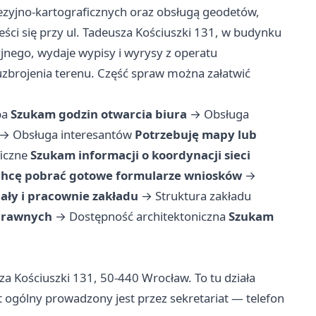
zyjno-kartograficznych oraz obsługą geodetów,
ści się przy ul. Tadeusza Kościuszki 131, w budynku
yjnego, wydaje wypisy i wyrysy z operatu
uzbrojenia terenu. Część spraw można załatwić
ba
Szukam godzin otwarcia biura
→
Obsługa
→
Obsługa interesantów
Potrzebuję mapy lub
iczne
Szukam informacji o koordynacji sieci
hcę pobrać gotowe formularze wniosków
→
iały i pracownie zakładu
→
Struktura zakładu
sprawnych
→
Dostępność architektoniczna
Szukam
sza Kościuszki 131, 50-440 Wrocław. To tu działa
t ogólny prowadzony jest przez sekretariat — telefon