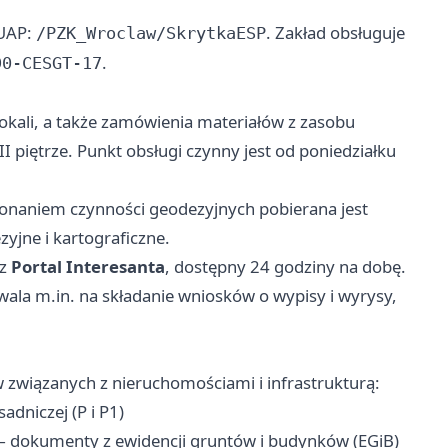
PUAP:
. Zakład obsługuje
/PZK_Wroclaw/SkrytkaESP
.
90-CESGT-17
okali, a także zamówienia materiałów z zasobu
I piętrze. Punkt obsługi czynny jest od poniedziałku
onaniem czynności geodezyjnych pobierana jest
zyjne i kartograficzne.
ez
Portal Interesanta
, dostępny 24 godziny na dobę.
ala m.in. na składanie wniosków o wypisy i wyrysy,
 związanych z nieruchomościami i infrastrukturą:
dniczej (P i P1)
 dokumenty z ewidencji gruntów i budynków (EGiB)