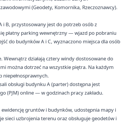
mi zawodowymi (Geodety, Komornika, Rzeczoznawcy).
A i B, przystosowany jest do potrzeb osób z
ię płatny parking wewnętrzny — wjazd po pobraniu
 wejść do budynków A i C, wyznaczono miejsca dla osób
. Wewnątrz działają cztery windy dostosowane do
ymi można dotrzeć na wszystkie piętra. Na każdym
ób niepełnosprawnych.
i obsługi budynku A (parter) dostępna jest
go (PJM) online — w godzinach pracy zakładu.
 ewidencję gruntów i budynków, udostępnia mapy i
e sieci uzbrojenia terenu oraz obsługuje geodetów i