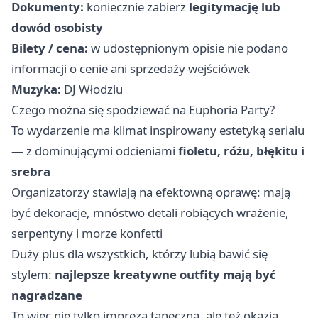
Dokumenty:
koniecznie zabierz
legitymację lub
dowód osobisty
Bilety / cena:
w udostępnionym opisie nie podano
informacji o cenie ani sprzedaży wejściówek
Muzyka:
DJ Włodziu
Czego można się spodziewać na Euphoria Party?
To wydarzenie ma klimat inspirowany estetyką serialu
— z dominującymi odcieniami
fioletu, różu, błękitu i
srebra
Organizatorzy stawiają na efektowną oprawę: mają
być dekoracje, mnóstwo detali robiących wrażenie,
serpentyny i morze konfetti
Duży plus dla wszystkich, którzy lubią bawić się
stylem:
najlepsze kreatywne outfity mają być
nagradzane
To więc nie tylko impreza taneczna, ale też okazja,