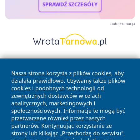
SPRAWDŹ SZCZEGÓŁY
autopromocja
Nasza strona korzysta z plików cookies, aby
działała prawidłowo. Używamy także plików
cookies i podobnych technologii od
zewnętrznych dostawców w celach
Copyright © 2026 faktywroclaw.pl Wszystkie prawa
analitycznych, marketingowych i
zastrzeżone.
społecznościowych. Informacje te mogą być
przetwarzane również przez naszych
partnerów. Kontynuując korzystanie ze
Polityka
Polityka
News
Autorzy
strony lub klikając „Przechodzę do serwisu",
Prywatności
Cookies