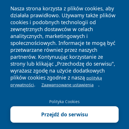
Nasza strona korzysta z plików cookies, aby
działała prawidłowo. Używamy także plików
cookies i podobnych technologii od
zewnętrznych dostawców w celach
analitycznych, marketingowych i
społecznościowych. Informacje te mogą być
Copyright © 2026 faktywroclaw.pl Wszystkie prawa
przetwarzane również przez naszych
zastrzeżone.
partnerów. Kontynuując korzystanie ze
strony lub klikając „Przechodzę do serwisu",
wyrażasz zgodę na użycie dodatkowych
Polityka
Polityka
News
Autorzy
plików cookies zgodnie z naszą
polityką
Prywatności
Cookies
.
.
prywatności
Zaawansowane ustawienia
Polityka Cookies
Przejdź do serwisu