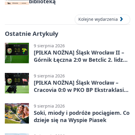
biblioteką
Kolejne wydarzenia
Ostatnie Artykuły
9 sierpnia 2026
[PIŁKA NOŻNA] Śląsk Wrocław II –
Górnik Łęczna 2:0 w Betclic 2. lidze.
Wrocławianie z ważnymi punktami
przy Oporowskiej
9 sierpnia 2026
[PIŁKA NOŻNA] Śląsk Wrocław –
Cracovia 0:0 w PKO BP Ekstraklasie.
Gospodarze bez skuteczności przed
ponad 17 tys. kibiców
9 sierpnia 2026
Soki, miody i podróże pociągiem. Co
dzieje się na Wyspie Piasek