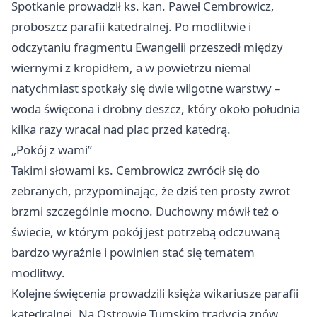
Spotkanie prowadził ks. kan. Paweł Cembrowicz,
proboszcz parafii katedralnej. Po modlitwie i
odczytaniu fragmentu Ewangelii przeszedł między
wiernymi z kropidłem, a w powietrzu niemal
natychmiast spotkały się dwie wilgotne warstwy –
woda święcona i drobny deszcz, który około południa
kilka razy wracał nad plac przed katedrą.
„Pokój z wami”
Takimi słowami ks. Cembrowicz zwrócił się do
zebranych, przypominając, że dziś ten prosty zwrot
brzmi szczególnie mocno. Duchowny mówił też o
świecie, w którym pokój jest potrzebą odczuwaną
bardzo wyraźnie i powinien stać się tematem
modlitwy.
Kolejne święcenia prowadzili księża wikariusze parafii
katedralnej. Na Ostrowie Tumskim tradycja znów