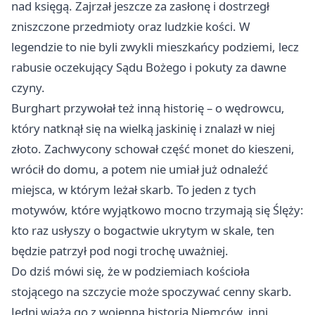
nad księgą. Zajrzał jeszcze za zasłonę i dostrzegł
zniszczone przedmioty oraz ludzkie kości. W
legendzie to nie byli zwykli mieszkańcy podziemi, lecz
rabusie oczekujący Sądu Bożego i pokuty za dawne
czyny.
Burghart przywołał też inną historię – o wędrowcu,
który natknął się na wielką jaskinię i znalazł w niej
złoto. Zachwycony schował część monet do kieszeni,
wrócił do domu, a potem nie umiał już odnaleźć
miejsca, w którym leżał skarb. To jeden z tych
motywów, które wyjątkowo mocno trzymają się Ślęży:
kto raz usłyszy o bogactwie ukrytym w skale, ten
będzie patrzył pod nogi trochę uważniej.
Do dziś mówi się, że w podziemiach kościoła
stojącego na szczycie może spoczywać cenny skarb.
Jedni wiążą go z wojenną historią Niemców, inni