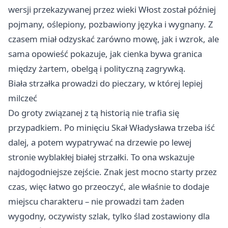
wersji przekazywanej przez wieki Włost został później
pojmany, oślepiony, pozbawiony języka i wygnany. Z
czasem miał odzyskać zarówno mowę, jak i wzrok, ale
sama opowieść pokazuje, jak cienka bywa granica
między żartem, obelgą i polityczną zagrywką.
Biała strzałka prowadzi do pieczary, w której lepiej
milczeć
Do groty związanej z tą historią nie trafia się
przypadkiem. Po minięciu Skał Władysława trzeba iść
dalej, a potem wypatrywać na drzewie po lewej
stronie wyblakłej białej strzałki. To ona wskazuje
najdogodniejsze zejście. Znak jest mocno starty przez
czas, więc łatwo go przeoczyć, ale właśnie to dodaje
miejscu charakteru – nie prowadzi tam żaden
wygodny, oczywisty szlak, tylko ślad zostawiony dla