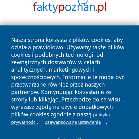
Nasza strona korzysta z plików cookies, aby
działała prawidłowo. Używamy także plików
cookies i podobnych technologii od
zewnętrznych dostawców w celach
Copyright © 2026 faktywroclaw.pl Wszystkie prawa
analitycznych, marketingowych i
zastrzeżone.
społecznościowych. Informacje te mogą być
przetwarzane również przez naszych
partnerów. Kontynuując korzystanie ze
Polityka
Polityka
News
Autorzy
strony lub klikając „Przechodzę do serwisu",
Prywatności
Cookies
wyrażasz zgodę na użycie dodatkowych
plików cookies zgodnie z naszą
polityką
.
.
prywatności
Zaawansowane ustawienia