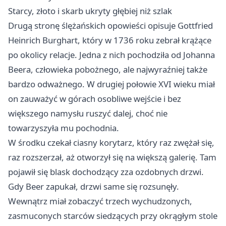
Starcy, złoto i skarb ukryty głębiej niż szlak
Drugą stronę ślężańskich opowieści opisuje Gottfried
Heinrich Burghart, który w 1736 roku zebrał krążące
po okolicy relacje. Jedna z nich pochodziła od Johanna
Beera, człowieka pobożnego, ale najwyraźniej także
bardzo odważnego. W drugiej połowie XVI wieku miał
on zauważyć w górach osobliwe wejście i bez
większego namysłu ruszyć dalej, choć nie
towarzyszyła mu pochodnia.
W środku czekał ciasny korytarz, który raz zwężał się,
raz rozszerzał, aż otworzył się na większą galerię. Tam
pojawił się blask dochodzący zza ozdobnych drzwi.
Gdy Beer zapukał, drzwi same się rozsunęły.
Wewnątrz miał zobaczyć trzech wychudzonych,
zasmuconych starców siedzących przy okrągłym stole