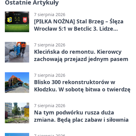
Ostatnie Artykuły
7 sierpnia 2026
[PIŁKA NOŻNA] Stal Brzeg – Ślęza
Wrocław 5:1 w Betclic 3. Lidze
Grupa 3 (Grupa III) – wysoka
porażka wrocławian
7 sierpnia 2026
Klecińska do remontu. Kierowcy
zachowają przejazd jednym pasem
7 sierpnia 2026
Blisko 300 rekonstruktorów w
Kłodzku. W sobotę bitwa o twierdzę
7 sierpnia 2026
Na tym podwórku rusza duża
zmiana. Będą plac zabaw i siłownia
7 sierpnia 2026