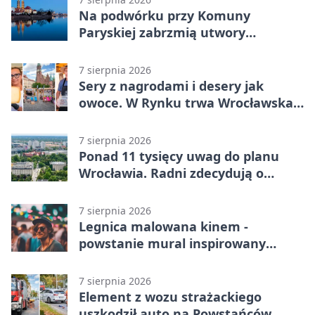
Na podwórku przy Komuny
Paryskiej zabrzmią utwory
Powstania Warszawskiego
7 sierpnia 2026
Sery z nagrodami i desery jak
owoce. W Rynku trwa Wrocławska
Feta
7 sierpnia 2026
Ponad 11 tysięcy uwag do planu
Wrocławia. Radni zdecydują o
dalszym losie dokumentu
7 sierpnia 2026
Legnica malowana kinem -
powstanie mural inspirowany
„Małą Moskwą”
7 sierpnia 2026
Element z wozu strażackiego
uszkodził auto na Powstańców