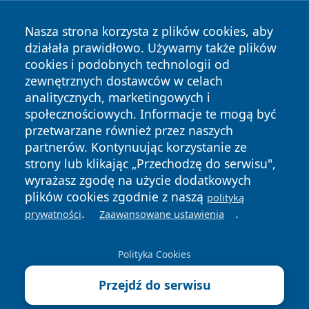
Nasza strona korzysta z plików cookies, aby
działała prawidłowo. Używamy także plików
cookies i podobnych technologii od
zewnętrznych dostawców w celach
Copyright © 2026 faktywroclaw.pl Wszystkie prawa
analitycznych, marketingowych i
zastrzeżone.
społecznościowych. Informacje te mogą być
przetwarzane również przez naszych
partnerów. Kontynuując korzystanie ze
Polityka
Polityka
News
Autorzy
strony lub klikając „Przechodzę do serwisu",
Prywatności
Cookies
wyrażasz zgodę na użycie dodatkowych
plików cookies zgodnie z naszą
polityką
.
.
prywatności
Zaawansowane ustawienia
Polityka Cookies
Przejdź do serwisu