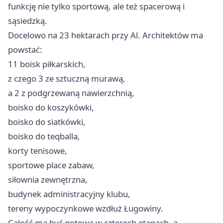
funkcję nie tylko sportową, ale też spacerową i
sąsiedzką.
Docelowo na 23 hektarach przy Al. Architektów ma
powstać:
11 boisk piłkarskich,
z czego 3 ze sztuczną murawą,
a 2 z podgrzewaną nawierzchnią,
boisko do koszykówki,
boisko do siatkówki,
boisko do teqballa,
korty tenisowe,
sportowe place zabaw,
siłownia zewnętrzna,
budynek administracyjny klubu,
tereny wypoczynkowe wzdłuż Ługowiny.
Całość ma być gotowa w czterech etapach, a