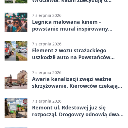
Wrocławia. Radni zdecydują o
dalszym losie dokumentu
7 sierpnia 2026
Legnica malowana kinem -
powstanie mural inspirowany
„Małą Moskwą”
7 sierpnia 2026
Element z wozu strażackiego
uszkodził auto na Powstańców
Śląskich
7 sierpnia 2026
Awaria kanalizacji zwęzi ważne
skrzyżowanie. Kierowców czekają
zmiany
7 sierpnia 2026
Remont ul. Rdestowej już się
rozpoczął. Drogowcy odnowią dwa
odcinki