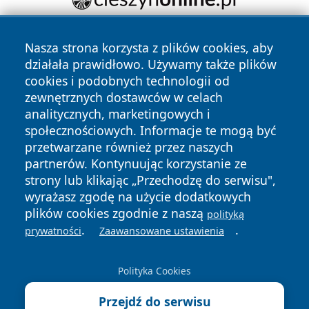
Nasza strona korzysta z plików cookies, aby
działała prawidłowo. Używamy także plików
cookies i podobnych technologii od
zewnętrznych dostawców w celach
analitycznych, marketingowych i
Copyright © 2026 faktywroclaw.pl Wszystkie prawa
społecznościowych. Informacje te mogą być
zastrzeżone.
przetwarzane również przez naszych
partnerów. Kontynuując korzystanie ze
strony lub klikając „Przechodzę do serwisu",
Polityka
Polityka
News
Autorzy
wyrażasz zgodę na użycie dodatkowych
Prywatności
Cookies
plików cookies zgodnie z naszą
polityką
.
.
prywatności
Zaawansowane ustawienia
Polityka Cookies
Przejdź do serwisu