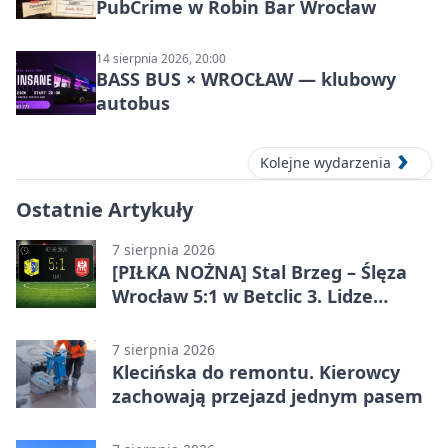
PubCrime w Robin Bar Wrocław
14 sierpnia 2026, 20:00
BASS BUS × WROCŁAW — klubowy
autobus
Kolejne wydarzenia
Ostatnie Artykuły
7 sierpnia 2026
[PIŁKA NOŻNA] Stal Brzeg – Ślęza
Wrocław 5:1 w Betclic 3. Lidze
Grupa 3 (Grupa III) – wysoka
porażka wrocławian
7 sierpnia 2026
Klecińska do remontu. Kierowcy
zachowają przejazd jednym pasem