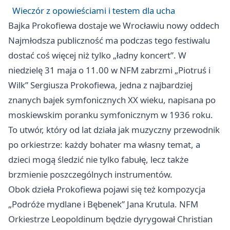
Wieczór z opowieściami i testem dla ucha
Bajka Prokofiewa dostaje we Wrocławiu nowy oddech
Najmłodsza publiczność ma podczas tego festiwalu
dostać coś więcej niż tylko „ładny koncert”. W
niedzielę 31 maja o 11.00 w NFM zabrzmi „Piotruś i
Wilk” Sergiusza Prokofiewa, jedna z najbardziej
znanych bajek symfonicznych XX wieku, napisana po
moskiewskim poranku symfonicznym w 1936 roku.
To utwór, który od lat działa jak muzyczny przewodnik
po orkiestrze: każdy bohater ma własny temat, a
dzieci mogą śledzić nie tylko fabułę, lecz także
brzmienie poszczególnych instrumentów.
Obok dzieła Prokofiewa pojawi się też kompozycja
„Podróże mydlane i Bębenek” Jana Krutula. NFM
Orkiestrze Leopoldinum będzie dyrygował Christian