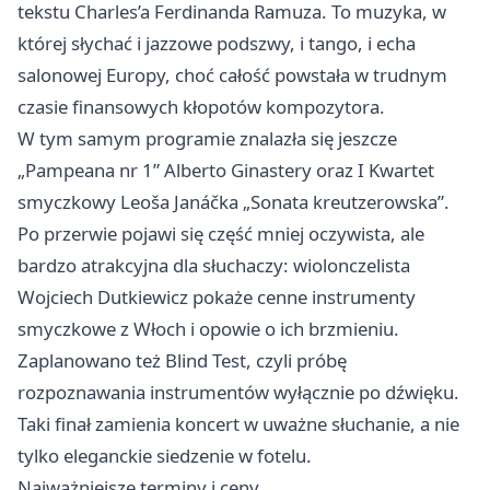
tekstu Charles’a Ferdinanda Ramuza. To muzyka, w
której słychać i jazzowe podszwy, i tango, i echa
salonowej Europy, choć całość powstała w trudnym
czasie finansowych kłopotów kompozytora.
W tym samym programie znalazła się jeszcze
„Pampeana nr 1” Alberto Ginastery oraz I Kwartet
smyczkowy Leoša Janáčka „Sonata kreutzerowska”.
Po przerwie pojawi się część mniej oczywista, ale
bardzo atrakcyjna dla słuchaczy: wiolonczelista
Wojciech Dutkiewicz pokaże cenne instrumenty
smyczkowe z Włoch i opowie o ich brzmieniu.
Zaplanowano też Blind Test, czyli próbę
rozpoznawania instrumentów wyłącznie po dźwięku.
Taki finał zamienia koncert w uważne słuchanie, a nie
tylko eleganckie siedzenie w fotelu.
Najważniejsze terminy i ceny