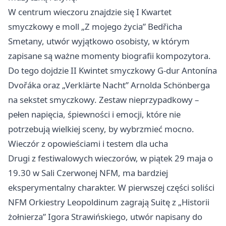
W centrum wieczoru znajdzie się I Kwartet
smyczkowy e moll „Z mojego życia” Bedřicha
Smetany, utwór wyjątkowo osobisty, w którym
zapisane są ważne momenty biografii kompozytora.
Do tego dojdzie II Kwintet smyczkowy G-dur Antonína
Dvořáka oraz „Verklärte Nacht” Arnolda Schönberga
na sekstet smyczkowy. Zestaw nieprzypadkowy –
pełen napięcia, śpiewności i emocji, które nie
potrzebują wielkiej sceny, by wybrzmieć mocno.
Wieczór z opowieściami i testem dla ucha
Drugi z festiwalowych wieczorów, w piątek 29 maja o
19.30 w Sali Czerwonej NFM, ma bardziej
eksperymentalny charakter. W pierwszej części soliści
NFM Orkiestry Leopoldinum zagrają Suitę z „Historii
żołnierza” Igora Strawińskiego, utwór napisany do