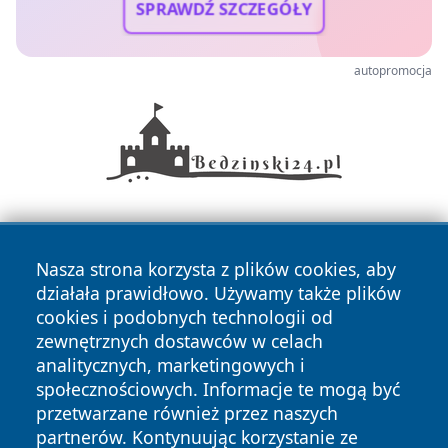
SPRAWDŹ SZCZEGÓŁY
autopromocja
Nasza strona korzysta z plików cookies, aby
działała prawidłowo. Używamy także plików
cookies i podobnych technologii od
zewnętrznych dostawców w celach
Copyright © 2026 faktywroclaw.pl Wszystkie prawa
analitycznych, marketingowych i
zastrzeżone.
społecznościowych. Informacje te mogą być
przetwarzane również przez naszych
partnerów. Kontynuując korzystanie ze
Polityka
Polityka