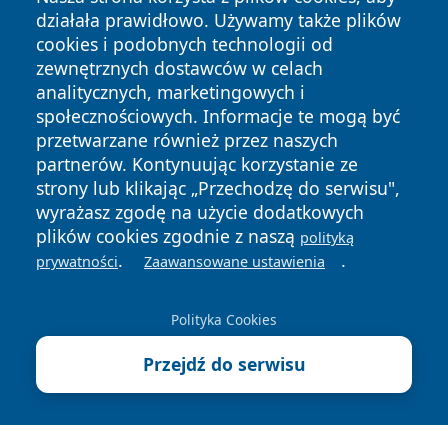
działała prawidłowo. Używamy także plików
cookies i podobnych technologii od
zewnętrznych dostawców w celach
analitycznych, marketingowych i
Copyright © 2026 faktywroclaw.pl Wszystkie prawa
społecznościowych. Informacje te mogą być
zastrzeżone.
przetwarzane również przez naszych
partnerów. Kontynuując korzystanie ze
strony lub klikając „Przechodzę do serwisu",
Polityka
Polityka
wyrażasz zgodę na użycie dodatkowych
News
Autorzy
Prywatności
Cookies
plików cookies zgodnie z naszą
polityką
.
.
prywatności
Zaawansowane ustawienia
Polityka Cookies
Przejdź do serwisu