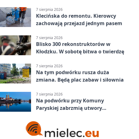
Grupa 3 (Grupa III) – wysoka
porażka wrocławian
7 sierpnia 2026
Klecińska do remontu. Kierowcy
zachowają przejazd jednym pasem
7 sierpnia 2026
Blisko 300 rekonstruktorów w
Kłodzku. W sobotę bitwa o twierdzę
7 sierpnia 2026
Na tym podwórku rusza duża
zmiana. Będą plac zabaw i siłownia
7 sierpnia 2026
Na podwórku przy Komuny
Paryskiej zabrzmią utwory
Powstania Warszawskiego