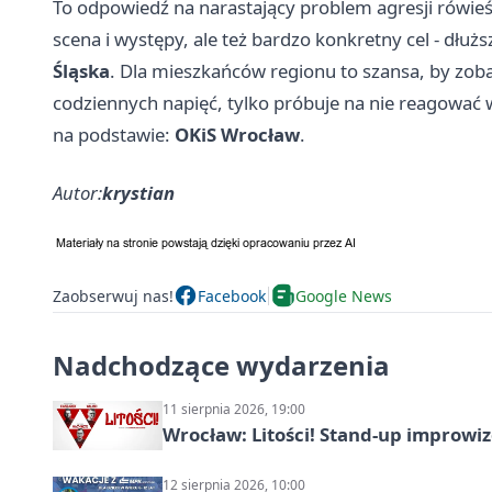
To odpowiedź na narastający problem agresji rówieśni
scena i występy, ale też bardzo konkretny cel - dłuż
Śląska
. Dla mieszkańców regionu to szansa, by zoba
codziennych napięć, tylko próbuje na nie reagować
na podstawie:
OKiS Wrocław
.
Autor:
krystian
Zaobserwuj nas!
Facebook
Google News
Nadchodzące wydarzenia
11 sierpnia 2026, 19:00
Wrocław: Litości! Stand-up improw
12 sierpnia 2026, 10:00