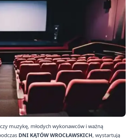
ołączy muzykę, młodych wykonawców i ważną
 podczas
DNI KĄTÓW WROCŁAWSKICH
, wystartują