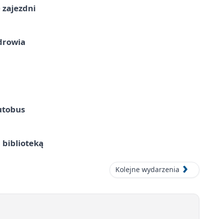
 zajezdni
drowia
utobus
 biblioteką
Kolejne wydarzenia