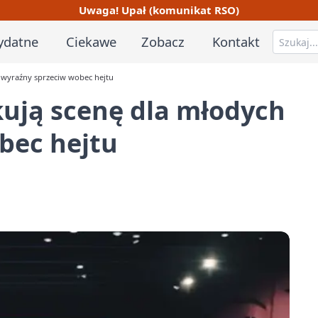
Uwaga! Upał (komunikat RSO)
ydatne
Ciekawe
Zobacz
Kontakt
i wyraźny sprzeciw wobec hejtu
kują scenę dla młodych
bec hejtu