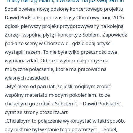
Bilety ruszają falami, a Wrocław ma już swój termin
Sobel otwiera nową odsłonę koncertowego projektu
Dawid Podsiadło podczas trasy Obrotowy Tour 2026
ogłosił pierwszy projekt przygotowywany na kolejną
Zorzę – wspólną płytę i koncerty z Soblem. Zapowiedź
padła ze sceny w
Chorzowie
, gdzie obaj artyści
wystąpili razem. To nie była tylko grzecznościowa
wymiana zdań. Od razu wybrzmiał pomysł na
muzyczne połączenie, które ma pracować na
własnych zasadach.
„Myślałem od paru lat, że jeśli mógłbym zrobić
wspólny materiał z młodym pokoleniem, to że
chciałbym go zrobić z Sobelem”. – Dawid Podsiadło,
cytat ze strony otozorza.art
„Chciałbym to połączenie wykorzystać w taki sposób,
aby nikt nie był w stanie tego powtórzyć”. – Sobel,