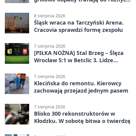
pojemników
8 sierpnia 2026
Śląsk wraca na Tarczyński Arena.
Cracovia sprawdzi formę zespołu
7 sierpnia 2026
[PIŁKA NOŻNA] Stal Brzeg – Ślęza
Wrocław 5:1 w Betclic 3. Lidze
Grupa 3 (Grupa III) – wysoka
porażka wrocławian
7 sierpnia 2026
Klecińska do remontu. Kierowcy
zachowają przejazd jednym pasem
7 sierpnia 2026
Blisko 300 rekonstruktorów w
Kłodzku. W sobotę bitwa o twierdzę