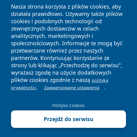
Nasza strona korzysta z plików cookies, aby
działała prawidłowo. Używamy także plików
cookies i podobnych technologii od
zewnętrznych dostawców w celach
Copyright © 2026 faktywroclaw.pl Wszystkie prawa
analitycznych, marketingowych i
zastrzeżone.
społecznościowych. Informacje te mogą być
przetwarzane również przez naszych
partnerów. Kontynuując korzystanie ze
Polityka
Polityka
News
Autorzy
strony lub klikając „Przechodzę do serwisu",
Prywatności
Cookies
wyrażasz zgodę na użycie dodatkowych
plików cookies zgodnie z naszą
polityką
.
.
prywatności
Zaawansowane ustawienia
Polityka Cookies
Przejdź do serwisu