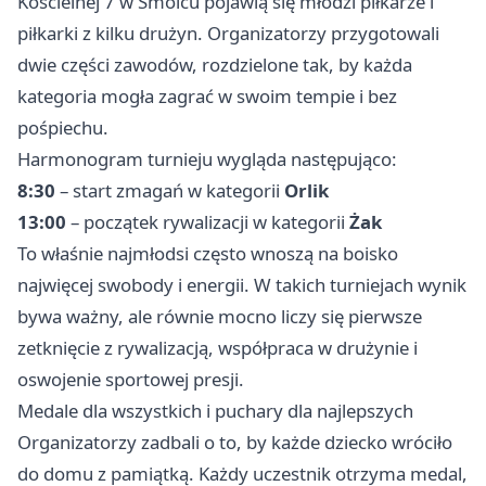
Kościelnej 7 w Smolcu pojawią się młodzi piłkarze i
piłkarki z kilku drużyn. Organizatorzy przygotowali
dwie części zawodów, rozdzielone tak, by każda
kategoria mogła zagrać w swoim tempie i bez
pośpiechu.
Harmonogram turnieju wygląda następująco:
8:30
– start zmagań w kategorii
Orlik
13:00
– początek rywalizacji w kategorii
Żak
To właśnie najmłodsi często wnoszą na boisko
najwięcej swobody i energii. W takich turniejach wynik
bywa ważny, ale równie mocno liczy się pierwsze
zetknięcie z rywalizacją, współpraca w drużynie i
oswojenie sportowej presji.
Medale dla wszystkich i puchary dla najlepszych
Organizatorzy zadbali o to, by każde dziecko wróciło
do domu z pamiątką. Każdy uczestnik otrzyma medal,