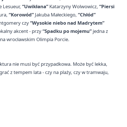
e Lesueur,
“Uwikłana”
Katarzyny Wolwowicz,
“Piersi
ura,
“Korowód”
Jakuba Małeckiego,
“Chłód”
ntgomery czy
“Wysokie niebo nad Madrytem”
okalny akcent - przy
“Spadku po mojemu”
jedna z
ię na wrocławskim Olimpia Porcie.
ektura nie musi być przypadkowa. Może być lekka,
rać z tempem lata - czy na plaży, czy w tramwaju,