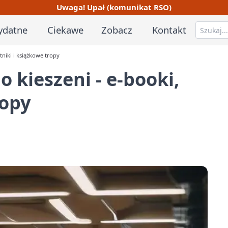
Uwaga! Upał (komunikat RSO)
ydatne
Ciekawe
Zobacz
Kontakt
tniki i książkowe tropy
 kieszeni - e-booki,
ropy