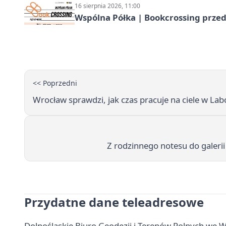
16 sierpnia 2026, 11:00
Wspólna Półka | Bookcrossing przed
<< Poprzedni
Wrocław sprawdzi, jak czas pracuje na ciele w La
Z rodzinnego notesu do galeri
Przydatne dane teleadresowe
Dolnośląskie Biuro Geodezji i Terenów Rolnych we W