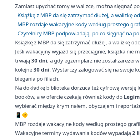
Zamiast upychać tomy w walizce, można sięgnąć po e
Książkę z MBP da się zatrzymać dłużej, a walizkę o
MBP rozdaje wakacyjne kody według prostego graf
Czytelnicy MBP podpowiadają, po co sięgnąć na poc
Książkę z MBP da się zatrzymać dłużej, a walizkę od
Jeśli wakacyjny wyjazd się przeciągnie, książka ni
trwają
30 dni
, a gdy egzemplarz nie został zareze
kolejne
30 dni
. Wystarczy zalogować się na swoje kon
biegania po filiach.
Na dokładkę biblioteka dorzuca też cyfrową wersję l
booków, a w ofercie czekają również kody do
Legim
wybierać między kryminałem, obyczajem i reportaże
📱🌞
MBP rozdaje wakacyjne kody według prostego grafi
Wakacyjne terminy wydawania kodów wypadają
2 l