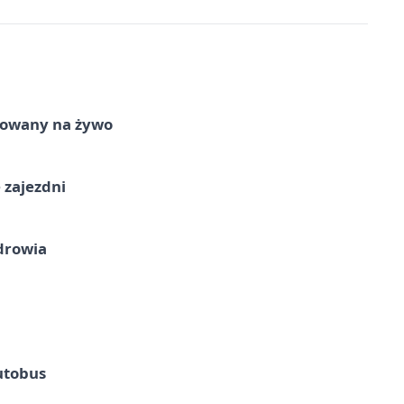
izowany na żywo
 zajezdni
drowia
utobus