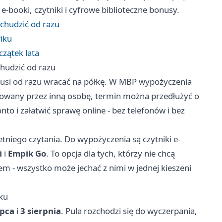
-booki, czytniki i cyfrowe biblioteczne bonusy.
dchudzić od razu
iku
zątek lata
chudzić od razu
e musi od razu wracać na półkę. W MBP wypożyczenia
rwowany przez inną osobę, termin można przedłużyć o
to i załatwić sprawę online - bez telefonów i bez
etniego czytania. Do wypożyczenia są czytniki e-
i
i
Empik Go
. To opcja dla tych, którzy nie chcą
m - wszystko może jechać z nimi w jednej kieszeni
ku
ipca
i
3 sierpnia
. Pula rozchodzi się do wyczerpania,