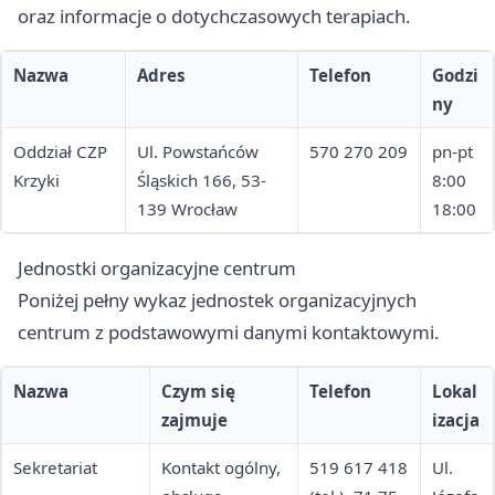
oraz informacje o dotychczasowych terapiach.
Nazwa
Adres
Telefon
Godzi
ny
Oddział CZP
Ul. Powstańców
570 270 209
pn-pt
Krzyki
Śląskich 166, 53-
8:00
139 Wrocław
18:00
Jednostki organizacyjne centrum
Poniżej pełny wykaz jednostek organizacyjnych
centrum z podstawowymi danymi kontaktowymi.
Nazwa
Czym się
Telefon
Lokal
zajmuje
izacja
Sekretariat
Kontakt ogólny,
519 617 418
Ul.