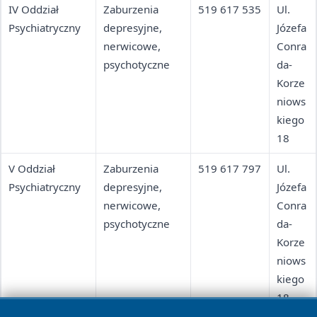
IV Oddział
Zaburzenia
519 617 535
Ul.
Psychiatryczny
depresyjne,
Józefa
nerwicowe,
Conra
psychotyczne
da-
Korze
niows
kiego
18
V Oddział
Zaburzenia
519 617 797
Ul.
Psychiatryczny
depresyjne,
Józefa
nerwicowe,
Conra
psychotyczne
da-
Korze
niows
kiego
18