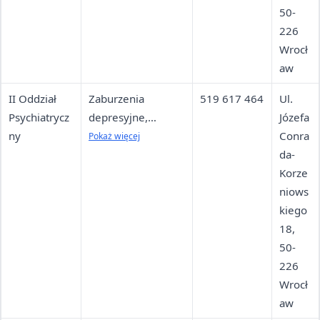
50-
226
Wrocł
aw
II Oddział
Zaburzenia
519 617 464
Ul.
Psychiatrycz
depresyjne,
Józefa
ny
nerwicowe
Conra
Pokaż więcej
(anoreksja,
da-
bulimia),
Korze
zaburzenia
niows
psychotyczne
kiego
18,
50-
226
Wrocł
aw