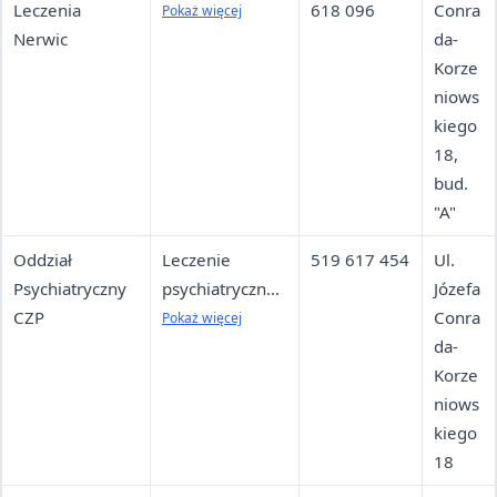
Leczenia
grupowa dla
618 096
Conra
Pokaż więcej
Nerwic
osób z
da-
zaburzeniami
Korze
nerwicowymi
niows
kiego
18,
bud.
"A"
Oddział
Leczenie
519 617 454
Ul.
Psychiatryczny
psychiatryczne,
Józefa
CZP
farmakoterapia,
Conra
Pokaż więcej
psychoterapia,
da-
terapia
Korze
grupowa
niows
kiego
18