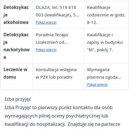
Detoksykac
OLAZA, tel. 519 618
Kwalifikacje
ja
003 (kwalifikacje), 519
codziennie w godz.
alkoholowa
618 035 (dyżurka)
8-12.
Pokaż więcej
Detoksykac
Poradnia Terapii
Kwalifikacje i
ja
Uzależnień od
zapisy w budynku
narkotykow
Substancji
"M", pokój 7.
Pokaż więcej
a
Psychoaktywnych, tel.
519 617 783
Leczenie w
Konsultacja wstępna
Wymagana
domu
w PZK lub poradni
pisemna zgoda
pacjenta. Zespół
Pokaż więcej
mobilny
Izba przyjęć
nieoznakowany.
Izba Przyjęć to pierwszy punkt kontaktu dla osób
wymagających pilnej oceny psychiatrycznej lub
kwalifikacji do hospitalizacji. Znajduje się na parterze