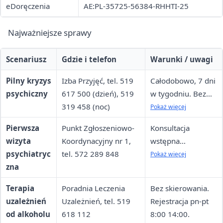
eDoręczenia
AE:PL-35725-56384-RHHTI-25
Najważniejsze sprawy
Scenariusz
Gdzie i telefon
Warunki / uwagi
Pilny kryzys
Izba Przyjęć, tel. 519
Całodobowo, 7 dni
psychiczny
617 500 (dzień), 519
w tygodniu. Bez
319 458 (noc)
skierowania w
Pokaż więcej
stanie zagrożenia.
Pierwsza
Punkt Zgłoszeniowo-
Konsultacja
wizyta
Koordynacyjny nr 1,
wstępna
psychiatryc
tel. 572 289 848
wymagana przed
Pokaż więcej
zna
przyjęciem do
poradni. W
Terapia
Poradnia Leczenia
Bez skierowania.
przypadkach
uzależnień
Uzależnień, tel. 519
Rejestracja pn-pt
pilnych — do 72
od alkoholu
618 112
8:00 14:00.
godzin.