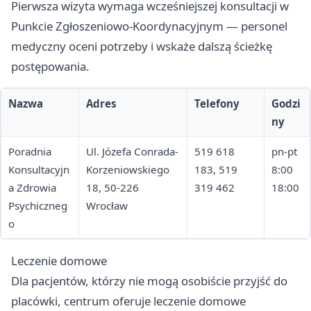
Pierwsza wizyta wymaga wcześniejszej konsultacji w
Punkcie Zgłoszeniowo-Koordynacyjnym — personel
medyczny oceni potrzeby i wskaże dalszą ścieżkę
postępowania.
Nazwa
Adres
Telefony
Godzi
ny
Poradnia
Ul. Józefa Conrada-
519 618
pn-pt
Konsultacyjn
Korzeniowskiego
183, 519
8:00
a Zdrowia
18, 50-226
319 462
18:00
Psychiczneg
Wrocław
o
Leczenie domowe
Dla pacjentów, którzy nie mogą osobiście przyjść do
placówki, centrum oferuje leczenie domowe