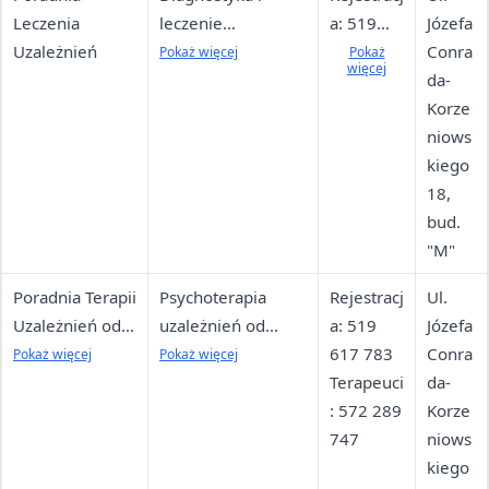
Leczenia
leczenie
a: 519
Józefa
Uzależnień
uzależnień od
618 112
Conra
Pokaż więcej
Pokaż
więcej
alkoholu, terapia
Detoksyk
da-
dla
acja: 519
Korze
współuzależnionyc
618 003
niows
h i DDA
Terapeuci
kiego
: 519 618
18,
113
bud.
"M"
Poradnia Terapii
Psychoterapia
Rejestracj
Ul.
Uzależnień od
uzależnień od
a: 519
Józefa
Substancji
narkotyków,
617 783
Conra
Pokaż więcej
Pokaż więcej
Psychoaktywny
program CANDIS
Terapeuci
da-
ch (PTUodSP)
dla użytkowników
: 572 289
Korze
konopi
747
niows
kiego