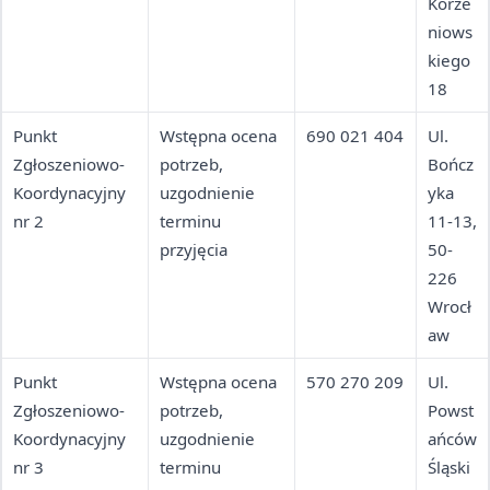
przyjęcia,
Korze
wejści
informacja o
niows
e od
świadczeniach
kiego
ul.
18
Krasz
ewski
Punkt
Wstępna ocena
690 021 404
Ul.
ego
Zgłoszeniowo-
potrzeb,
Bończ
Koordynacyjny
uzgodnienie
yka
nr 2
terminu
11-13,
przyjęcia
50-
226
Wrocł
aw
Punkt
Wstępna ocena
570 270 209
Ul.
Zgłoszeniowo-
potrzeb,
Powst
Koordynacyjny
uzgodnienie
ańców
nr 3
terminu
Śląski