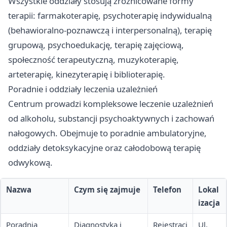
Wszystkie oddziały stosują zróżnicowane formy
terapii: farmakoterapię, psychoterapię indywidualną
(behawioralno-poznawczą i interpersonalną), terapię
grupową, psychoedukację, terapię zajęciową,
społeczność terapeutyczną, muzykoterapię,
arteterapię, kinezyterapię i biblioterapię.
Poradnie i oddziały leczenia uzależnień
Centrum prowadzi kompleksowe leczenie uzależnień
od alkoholu, substancji psychoaktywnych i zachowań
nałogowych. Obejmuje to poradnie ambulatoryjne,
oddziały detoksykacyjne oraz całodobową terapię
odwykową.
Nazwa
Czym się zajmuje
Telefon
Lokal
izacja
Poradnia
Diagnostyka i
Rejestracj
Ul.