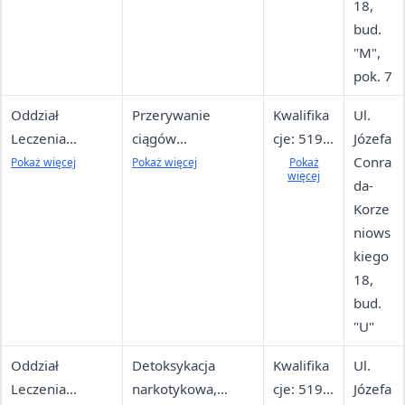
18,
bud.
"M",
pok. 7
Oddział
Przerywanie
Kwalifika
Ul.
Leczenia
ciągów
cje: 519
Józefa
Alkoholowych
alkoholowych,
618 003
Conra
Pokaż więcej
Pokaż więcej
Pokaż
więcej
Zespołów
detoksykacja,
Dyżurka:
da-
Abstynencyjnyc
leczenie zespołów
519 618
Korze
h (OLAZA)
abstynencyjnych
035
niows
Ordynato
kiego
r: 519
18,
617 791
bud.
"U"
Oddział
Detoksykacja
Kwalifika
Ul.
Leczenia
narkotykowa,
cje: 519
Józefa