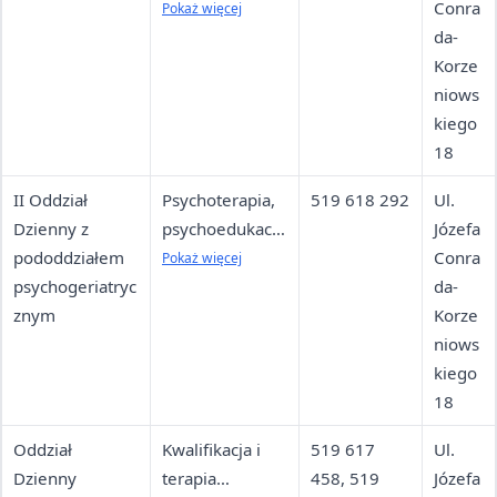
grupowa,
Conra
Pokaż więcej
psychoedukacja
da-
, arteterapia,
Korze
muzykoterapia
niows
kiego
18
II Oddział
Psychoterapia,
519 618 292
Ul.
Dzienny z
psychoedukacja
Józefa
pododdziałem
, terapia
Conra
Pokaż więcej
psychogeriatryc
zajęciowa dla
da-
znym
dorosłych
Korze
niows
kiego
18
Oddział
Kwalifikacja i
519 617
Ul.
Dzienny
terapia
458, 519
Józefa