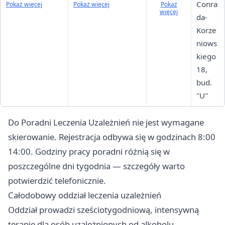
Zespołów
diagnostyka
617 783
Conra
Pokaż więcej
Pokaż więcej
Pokaż
więcej
Abstynencyjnyc
stacjonarna,
Dyżurka
da-
h po
kierowanie do
pielęgnia
Korze
Substancjach
dalszego leczenia
rska: 519
niows
Psychoaktywny
618 065
kiego
ch
Dyżurka
18,
lekarska:
bud.
519 618
"U"
035
Do Poradni Leczenia Uzależnień nie jest wymagane
Rezydenc
i: 572
skierowanie. Rejestracja odbywa się w godzinach 8:00
288 380
14:00. Godziny pracy poradni różnią się w
Ordynato
poszczególne dni tygodnia — szczegóły warto
r: 519
potwierdzić telefonicznie.
617 791
Całodobowy oddział leczenia uzależnień
Sekretari
Oddział prowadzi sześciotygodniową, intensywną
at: 519
terapię dla osób uzależnionych od alkoholu,