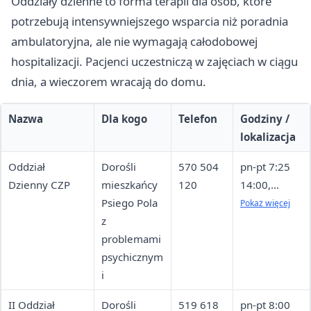
Oddziały dzienne to forma terapii dla osób, które
potrzebują intensywniejszego wsparcia niż poradnia
ambulatoryjna, ale nie wymagają całodobowej
hospitalizacji. Pacjenci uczestniczą w zajęciach w ciągu
dnia, a wieczorem wracają do domu.
Nazwa
Dla kogo
Telefon
Godziny /
lokalizacja
Oddział
Dorośli
570 504
pn-pt 7:25
Dzienny CZP
mieszkańcy
120
14:00,
Psiego Pola
budynek
Pokaż więcej
z
przy Ul.
problemami
Józefa
psychicznym
Conrada-
i
Korzeniowsk
iego 18
II Oddział
Dorośli
519 618
pn-pt 8:00