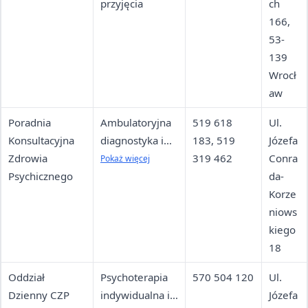
przyjęcia
ch
166,
53-
139
Wrocł
aw
Poradnia
Ambulatoryjna
519 618
Ul.
Konsultacyjna
diagnostyka i
183, 519
Józefa
Zdrowia
leczenie
319 462
Conra
Pokaż więcej
Psychicznego
zaburzeń
da-
psychicznych,
Korze
wsparcie
niows
psychologiczne
kiego
18
Oddział
Psychoterapia
570 504 120
Ul.
Dzienny CZP
indywidualna i
Józefa