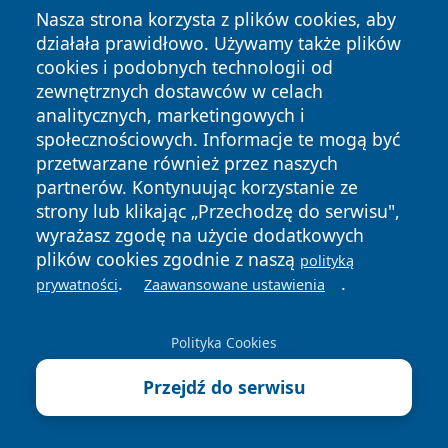
VI Oddział
Zaburzenia
519 617 872
Ul.
Nasza strona korzysta z plików cookies, aby
działała prawidłowo. Używamy także plików
Psychiatryczny
depresyjne,
Józefa
cookies i podobnych technologii od
nerwicowe,
Conra
zewnętrznych dostawców w celach
psychotyczne
da-
analitycznych, marketingowych i
Korze
społecznościowych. Informacje te mogą być
niows
przetwarzane również przez naszych
kiego
partnerów. Kontynuując korzystanie ze
18
strony lub klikając „Przechodzę do serwisu",
wyrażasz zgodę na użycie dodatkowych
Poradnia
Diagnostyka i
519 618
Ul.
plików cookies zgodnie z naszą
polityką
Leczenia
leczenie
112, 519
Józefa
.
.
prywatności
Zaawansowane ustawienia
Uzależnień
uzależnień od
618 003,
Conra
Pokaż więcej
alkoholu,
519 618 113
da-
Polityka Cookies
terapia dla
Korze
współuzależnio
niows
Przejdź do serwisu
nych i DDA
kiego
18,