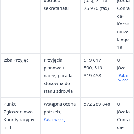
obsługa
(tel.), 71 75
Józefa
sekretariatu
75 970 (fax)
Conra
da-
Korze
niows
kiego
18
Izba Przyjęć
Przyjęcia
519 617
Ul.
planowe i
500, 519
Józefa
nagłe, porada
319 458
Conra
Pokaż
więcej
stosowna do
da-
stanu zdrowia
Korze
niows
Punkt
Wstępna ocena
572 289 848
Ul.
kiego
Zgłoszeniowo-
potrzeb,
Józefa
18,
Koordynacyjny
uzgodnienie
Conra
Pokaż więcej
bud.
nr 1
terminu
da-
"G",