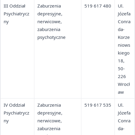
III Oddział
Zaburzenia
519 617 480
Ul.
Psychiatrycz
depresyjne,
Józefa
ny
nerwicowe,
Conra
zaburzenia
da-
psychotyczne
Korze
niows
kiego
18,
50-
226
Wrocł
aw
IV Oddział
Zaburzenia
519 617 535
Ul.
Psychiatrycz
depresyjne,
Józefa
ny
nerwicowe,
Conra
zaburzenia
da-