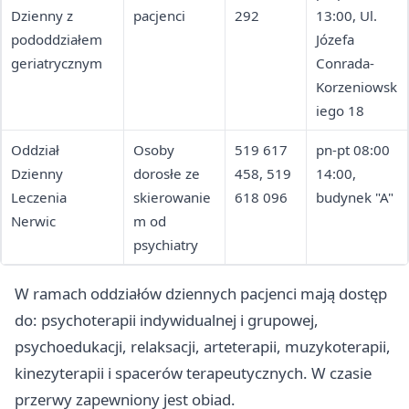
Dzienny z
pacjenci
292
13:00, Ul.
pododdziałem
Józefa
geriatrycznym
Conrada-
Korzeniowsk
iego 18
Oddział
Osoby
519 617
pn-pt 08:00
Dzienny
dorosłe ze
458, 519
14:00,
Leczenia
skierowanie
618 096
budynek "A"
Nerwic
m od
psychiatry
W ramach oddziałów dziennych pacjenci mają dostęp
do: psychoterapii indywidualnej i grupowej,
psychoedukacji, relaksacji, arteterapii, muzykoterapii,
kinezyterapii i spacerów terapeutycznych. W czasie
przerwy zapewniony jest obiad.