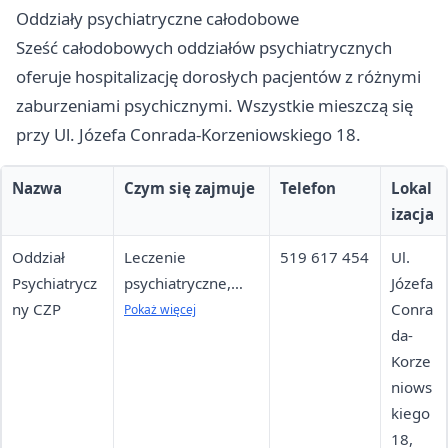
Oddziały psychiatryczne całodobowe
Sześć całodobowych oddziałów psychiatrycznych
oferuje hospitalizację dorosłych pacjentów z różnymi
zaburzeniami psychicznymi. Wszystkie mieszczą się
przy Ul. Józefa Conrada-Korzeniowskiego 18.
Nazwa
Czym się zajmuje
Telefon
Lokal
izacja
Oddział
Leczenie
519 617 454
Ul.
Psychiatrycz
psychiatryczne,
Józefa
ny CZP
farmakoterapia,
Conra
Pokaż więcej
psychoterapia,
da-
terapia grupowa,
Korze
psychoedukacja,
niows
terapia zajęciowa
kiego
18,