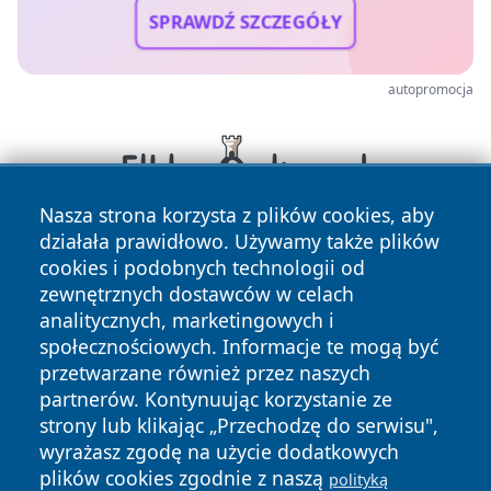
SPRAWDŹ SZCZEGÓŁY
autopromocja
Nasza strona korzysta z plików cookies, aby
działała prawidłowo. Używamy także plików
cookies i podobnych technologii od
zewnętrznych dostawców w celach
analitycznych, marketingowych i
społecznościowych. Informacje te mogą być
przetwarzane również przez naszych
Copyright © 2026 faktywroclaw.pl Wszystkie prawa
partnerów. Kontynuując korzystanie ze
zastrzeżone.
strony lub klikając „Przechodzę do serwisu",
wyrażasz zgodę na użycie dodatkowych
plików cookies zgodnie z naszą
polityką