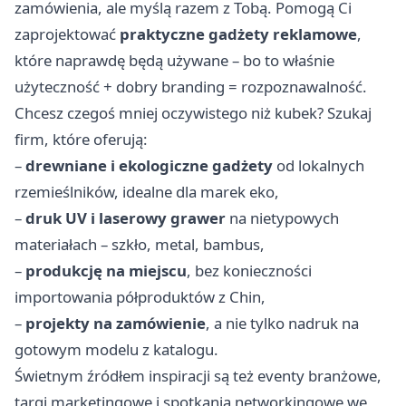
zamówienia, ale myślą razem z Tobą. Pomogą Ci
zaprojektować
praktyczne gadżety reklamowe
,
które naprawdę będą używane – bo to właśnie
użyteczność + dobry branding = rozpoznawalność.
Chcesz czegoś mniej oczywistego niż kubek? Szukaj
firm, które oferują:
–
drewniane i ekologiczne gadżety
od lokalnych
rzemieślników, idealne dla marek eko,
–
druk UV i laserowy grawer
na nietypowych
materiałach – szkło, metal, bambus,
–
produkcję na miejscu
, bez konieczności
importowania półproduktów z Chin,
–
projekty na zamówienie
, a nie tylko nadruk na
gotowym modelu z katalogu.
Świetnym źródłem inspiracji są też eventy branżowe,
targi marketingowe i spotkania networkingowe we