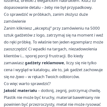
lusterka, breloki z eleganckim nadrukiem. Klucz to
dopasowanie detalu – żeby nie był przypadkowy.
Co sprawdzić w próbkach, zanim złożysz duże
zamówienie
Zanim klikniesz „akceptuj” przy zamówieniu na 5000
sztuk gadżetów z logo, zatrzymaj się na moment i weź
do ręki próbkę. To właśnie ten jeden egzemplarz może
zaoszczędzić Ci wpadki na targach, niezadowolenia
klientów i… sporej porcji frustracji. Bo kiedy
zamawiasz
gadżety reklamowe
, liczy się nie tylko
cena i wygląd w katalogu, ale to, jak gadżet zachowuje
się
na żywo
– w rękach Twoich odbiorców.
Co więc warto sprawdzić?
Jakość materiału
– dotknij, zegnij, potrzymaj chwilę.
Plastik nie może być kruchy, materiał bawełniany nie
powinien być przezroczysty, metal nie może rysować