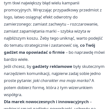
tym tkwi największy błąd wielu kampanii
promocyjnych. Wręczając przypadkowy przedmiot z
logo, łatwo osiągnąć efekt odwrotny do
zamierzonego: zamiast zachwytu – rozczarowanie,
zamiast zapamiętania marki – szybka wizyta w
najbliższym koszu. Żeby tego uniknąć, warto podejść
do tematu strategicznie i zastanowić się,
co Twój
gadżet ma opowiadać o firmie
– bo naprawdę mówi
bardzo wiele.
Jeśli chcesz, by
gadżety reklamowe
były skutecznym
narzędziem komunikacji, najpierw zadaj sobie jedno
proste pytanie:
jaki charakter ma moja marka?
A
potem dobierz formę, która z tym wizerunkiem
współgra.
Dla marek nowoczesnych i innowacyjnych
–
wybieraj smart gadżety: powerbanki, uchwyty na